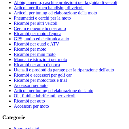
Abbigliamento, caschi e protezioni per la guida di veicoli
Articoli per il merchandising di veicoli
Articoli per tuning ed elaborazione della moto
Pneumatici e cerchi per la moto
Ricambi per altri veicoli
Cerchi e pneumatici per auto
Ricambi per moto d'epoca
GPS, audio ed elettronica auto
Ricambi per quad e ATV
Ricambi per moto
Ricambi per mini moto
Manuali e istruzioni per moto
Ricambi per auto d'epoca
Utensili e prodotti da garage per la riparazione dell'auto
Ricambi e accessori per golf car
Ricambi per motocross e trial
Accessori per auto
Articoli per tuning ed elaborazione dell'auto
Oli, fluidi e lubrificanti per veicoli
Ricambi per auto
Accessori per moto
Categorie
Sport e viaggi