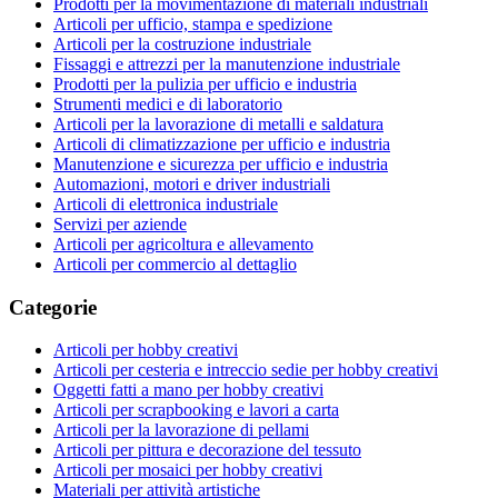
Prodotti per la movimentazione di materiali industriali
Articoli per ufficio, stampa e spedizione
Articoli per la costruzione industriale
Fissaggi e attrezzi per la manutenzione industriale
Prodotti per la pulizia per ufficio e industria
Strumenti medici e di laboratorio
Articoli per la lavorazione di metalli e saldatura
Articoli di climatizzazione per ufficio e industria
Manutenzione e sicurezza per ufficio e industria
Automazioni, motori e driver industriali
Articoli di elettronica industriale
Servizi per aziende
Articoli per agricoltura e allevamento
Articoli per commercio al dettaglio
Categorie
Articoli per hobby creativi
Articoli per cesteria e intreccio sedie per hobby creativi
Oggetti fatti a mano per hobby creativi
Articoli per scrapbooking e lavori a carta
Articoli per la lavorazione di pellami
Articoli per pittura e decorazione del tessuto
Articoli per mosaici per hobby creativi
Materiali per attività artistiche