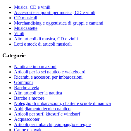
Musica, CD e vinili
Accessori e supporti per musica, CD e vinili
CD musicali
Merchandising e oggettistica di gruppi e cantanti
Musicassette
Vinili
Altri articoli di musica, CD e vinili
Lotti e stock di articoli musicali
Categorie
Nautica e imbarcazioni
Articoli per lo sci nautico e wakeboard
Ricambi e accessori per imbarcazioni
Gommoni
Barche a vela
Altri articoli per la nautica
Barche a motore
Noleggio di imbarcazioni, charter e scuole di nautica
Abbigliamento tecnico nautico
Articoli per surf, kitesurf e windsurf
Acquascooter
Articoli per imbarchi, equipaggio e regate
Canoe e kayak