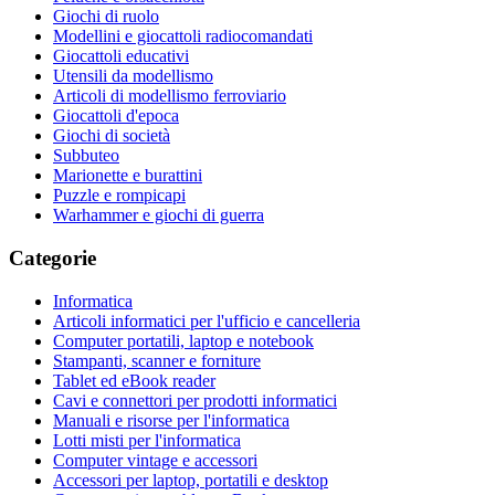
Giochi di ruolo
Modellini e giocattoli radiocomandati
Giocattoli educativi
Utensili da modellismo
Articoli di modellismo ferroviario
Giocattoli d'epoca
Giochi di società
Subbuteo
Marionette e burattini
Puzzle e rompicapi
Warhammer e giochi di guerra
Categorie
Informatica
Articoli informatici per l'ufficio e cancelleria
Computer portatili, laptop e notebook
Stampanti, scanner e forniture
Tablet ed eBook reader
Cavi e connettori per prodotti informatici
Manuali e risorse per l'informatica
Lotti misti per l'informatica
Computer vintage e accessori
Accessori per laptop, portatili e desktop