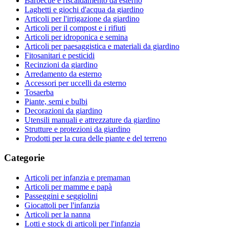
Barbecue e riscaldamento da esterno
Laghetti e giochi d'acqua da giardino
Articoli per l'irrigazione da giardino
Articoli per il compost e i rifiuti
Articoli per idroponica e semina
Articoli per paesaggistica e materiali da giardino
Fitosanitari e pesticidi
Recinzioni da giardino
Arredamento da esterno
Accessori per uccelli da esterno
Tosaerba
Piante, semi e bulbi
Decorazioni da giardino
Utensili manuali e attrezzature da giardino
Strutture e protezioni da giardino
Prodotti per la cura delle piante e del terreno
Categorie
Articoli per infanzia e premaman
Articoli per mamme e papà
Passeggini e seggiolini
Giocattoli per l'infanzia
Articoli per la nanna
Lotti e stock di articoli per l'infanzia