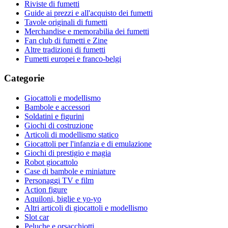
Riviste di fumetti
Guide ai prezzi e all'acquisto dei fumetti
Tavole originali di fumetti
Merchandise e memorabilia dei fumetti
Fan club di fumetti e Zine
Altre tradizioni di fumetti
Fumetti europei e franco-belgi
Categorie
Giocattoli e modellismo
Bambole e accessori
Soldatini e figurini
Giochi di costruzione
Articoli di modellismo statico
Giocattoli per l'infanzia e di emulazione
Giochi di prestigio e magia
Robot giocattolo
Case di bambole e miniature
Personaggi TV e film
Action figure
Aquiloni, biglie e yo-yo
Altri articoli di giocattoli e modellismo
Slot car
Peluche e orsacchiotti