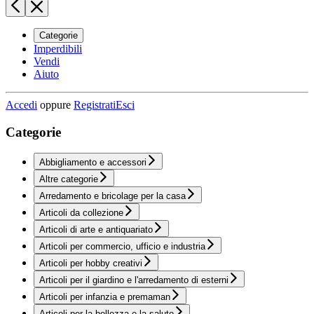
Categorie
Imperdibili
Vendi
Aiuto
Accedi
oppure
Registrati
Esci
Categorie
Abbigliamento e accessori
Altre categorie
Arredamento e bricolage per la casa
Articoli da collezione
Articoli di arte e antiquariato
Articoli per commercio, ufficio e industria
Articoli per hobby creativi
Articoli per il giardino e l'arredamento di esterni
Articoli per infanzia e premaman
Articoli per la bellezza e la salute