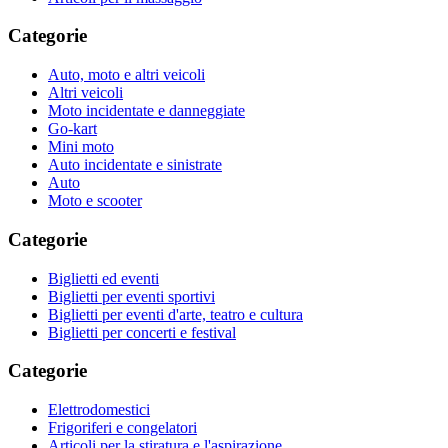
Categorie
Auto, moto e altri veicoli
Altri veicoli
Moto incidentate e danneggiate
Go-kart
Mini moto
Auto incidentate e sinistrate
Auto
Moto e scooter
Categorie
Biglietti ed eventi
Biglietti per eventi sportivi
Biglietti per eventi d'arte, teatro e cultura
Biglietti per concerti e festival
Categorie
Elettrodomestici
Frigoriferi e congelatori
Articoli per la stiratura e l'aspirazione