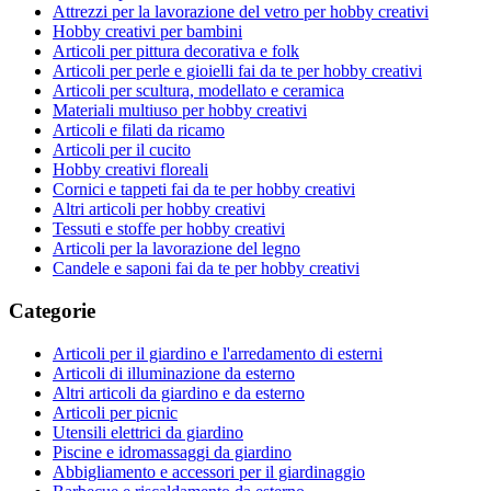
Attrezzi per la lavorazione del vetro per hobby creativi
Hobby creativi per bambini
Articoli per pittura decorativa e folk
Articoli per perle e gioielli fai da te per hobby creativi
Articoli per scultura, modellato e ceramica
Materiali multiuso per hobby creativi
Articoli e filati da ricamo
Articoli per il cucito
Hobby creativi floreali
Cornici e tappeti fai da te per hobby creativi
Altri articoli per hobby creativi
Tessuti e stoffe per hobby creativi
Articoli per la lavorazione del legno
Candele e saponi fai da te per hobby creativi
Categorie
Articoli per il giardino e l'arredamento di esterni
Articoli di illuminazione da esterno
Altri articoli da giardino e da esterno
Articoli per picnic
Utensili elettrici da giardino
Piscine e idromassaggi da giardino
Abbigliamento e accessori per il giardinaggio