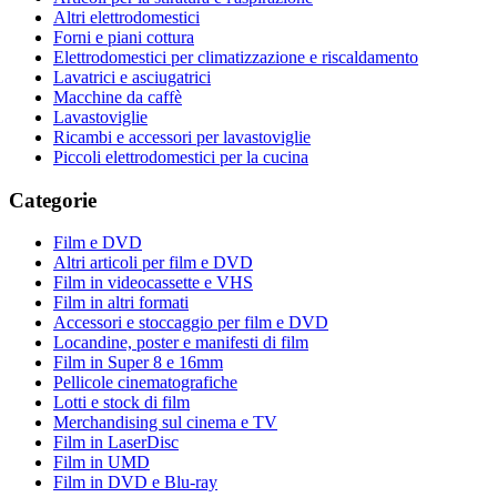
Altri elettrodomestici
Forni e piani cottura
Elettrodomestici per climatizzazione e riscaldamento
Lavatrici e asciugatrici
Macchine da caffè
Lavastoviglie
Ricambi e accessori per lavastoviglie
Piccoli elettrodomestici per la cucina
Categorie
Film e DVD
Altri articoli per film e DVD
Film in videocassette e VHS
Film in altri formati
Accessori e stoccaggio per film e DVD
Locandine, poster e manifesti di film
Film in Super 8 e 16mm
Pellicole cinematografiche
Lotti e stock di film
Merchandising sul cinema e TV
Film in LaserDisc
Film in UMD
Film in DVD e Blu-ray