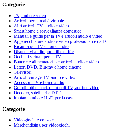
Categorie
TV, audio e video
Articoli per la realtà virtuale
Altri articoli TV, audio e video
Smart home e sorveglianza domestica
Manuali e guide per la Tv e articoli audio e video
Apparecchiature audio e video professionali e da DJ
Ricambi per TV e home audio
Dispositivi audio portatili e cuffie
Occhiali virtuali per la TV
Batterie e alimentatori per articoli audio e video
Lettori DVD, Blu-ray e home cinema
Televisori
Articoli vintage TV, audio e video
Accessori TV e home audio
Grandi lotti e stock di articoli TV, audio e video
Decoder, satellitari e DTT
Impianti audio e Hi-Fi per la casa
Categorie
Videogiochi e console
Merchandising per videogiochi