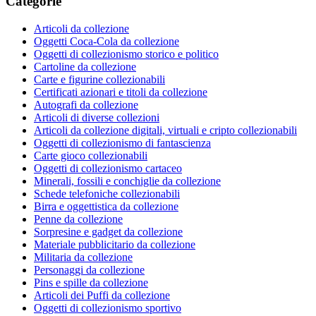
Categorie
Articoli da collezione
Oggetti Coca-Cola da collezione
Oggetti di collezionismo storico e politico
Cartoline da collezione
Carte e figurine collezionabili
Certificati azionari e titoli da collezione
Autografi da collezione
Articoli di diverse collezioni
Articoli da collezione digitali, virtuali e cripto collezionabili
Oggetti di collezionismo di fantascienza
Carte gioco collezionabili
Oggetti di collezionismo cartaceo
Minerali, fossili e conchiglie da collezione
Schede telefoniche collezionabili
Birra e oggettistica da collezione
Penne da collezione
Sorpresine e gadget da collezione
Materiale pubblicitario da collezione
Militaria da collezione
Personaggi da collezione
Pins e spille da collezione
Articoli dei Puffi da collezione
Oggetti di collezionismo sportivo