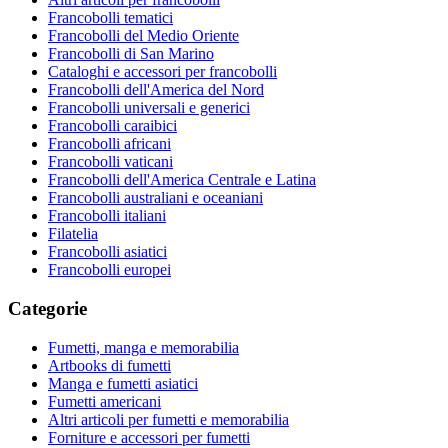
Francobolli tematici
Francobolli del Medio Oriente
Francobolli di San Marino
Cataloghi e accessori per francobolli
Francobolli dell'America del Nord
Francobolli universali e generici
Francobolli caraibici
Francobolli africani
Francobolli vaticani
Francobolli dell'America Centrale e Latina
Francobolli australiani e oceaniani
Francobolli italiani
Filatelia
Francobolli asiatici
Francobolli europei
Categorie
Fumetti, manga e memorabilia
Artbooks di fumetti
Manga e fumetti asiatici
Fumetti americani
Altri articoli per fumetti e memorabilia
Forniture e accessori per fumetti