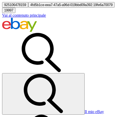
925106478159
4fd5b1ce-eea7-47a5-a96d-019bbd09a392:19fe6a70079
19997
Vai al contenuto principale
Il mio eBay