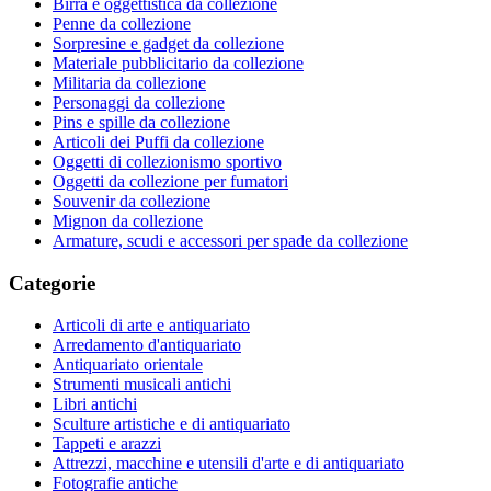
Birra e oggettistica da collezione
Penne da collezione
Sorpresine e gadget da collezione
Materiale pubblicitario da collezione
Militaria da collezione
Personaggi da collezione
Pins e spille da collezione
Articoli dei Puffi da collezione
Oggetti di collezionismo sportivo
Oggetti da collezione per fumatori
Souvenir da collezione
Mignon da collezione
Armature, scudi e accessori per spade da collezione
Categorie
Articoli di arte e antiquariato
Arredamento d'antiquariato
Antiquariato orientale
Strumenti musicali antichi
Libri antichi
Sculture artistiche e di antiquariato
Tappeti e arazzi
Attrezzi, macchine e utensili d'arte e di antiquariato
Fotografie antiche