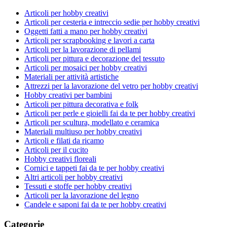
Articoli per hobby creativi
Articoli per cesteria e intreccio sedie per hobby creativi
Oggetti fatti a mano per hobby creativi
Articoli per scrapbooking e lavori a carta
Articoli per la lavorazione di pellami
Articoli per pittura e decorazione del tessuto
Articoli per mosaici per hobby creativi
Materiali per attività artistiche
Attrezzi per la lavorazione del vetro per hobby creativi
Hobby creativi per bambini
Articoli per pittura decorativa e folk
Articoli per perle e gioielli fai da te per hobby creativi
Articoli per scultura, modellato e ceramica
Materiali multiuso per hobby creativi
Articoli e filati da ricamo
Articoli per il cucito
Hobby creativi floreali
Cornici e tappeti fai da te per hobby creativi
Altri articoli per hobby creativi
Tessuti e stoffe per hobby creativi
Articoli per la lavorazione del legno
Candele e saponi fai da te per hobby creativi
Categorie