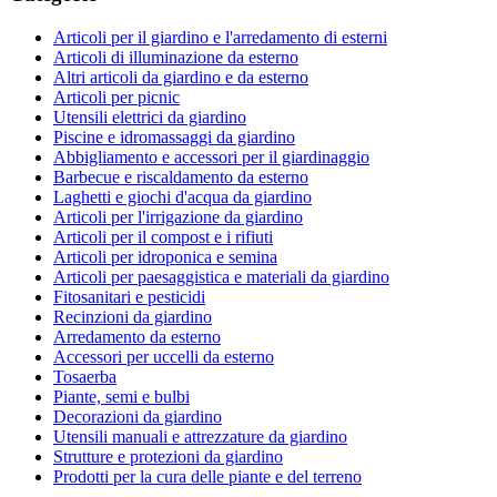
Articoli per il giardino e l'arredamento di esterni
Articoli di illuminazione da esterno
Altri articoli da giardino e da esterno
Articoli per picnic
Utensili elettrici da giardino
Piscine e idromassaggi da giardino
Abbigliamento e accessori per il giardinaggio
Barbecue e riscaldamento da esterno
Laghetti e giochi d'acqua da giardino
Articoli per l'irrigazione da giardino
Articoli per il compost e i rifiuti
Articoli per idroponica e semina
Articoli per paesaggistica e materiali da giardino
Fitosanitari e pesticidi
Recinzioni da giardino
Arredamento da esterno
Accessori per uccelli da esterno
Tosaerba
Piante, semi e bulbi
Decorazioni da giardino
Utensili manuali e attrezzature da giardino
Strutture e protezioni da giardino
Prodotti per la cura delle piante e del terreno