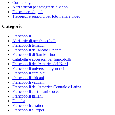
Cornici digitali
Altri articoli per fotografia e video
Fotocamere digitali
Treppiedi e supporti per fotografia e video
Categorie
Francobolli
Altri articoli per francobolli
Francobolli tematici
Francobolli del Medio Oriente
Francobolli di San Marino
Cataloghi e accessori per francobolli
Francobolli dell'America del Nord
Francobolli universali e generici
Francobolli caraibici
Francobolli africani
Francobolli vaticani
Francobolli dell'America Centrale e Latina
Francobolli australiani e oceaniani
Francobolli italiani
Filatelia
Francobolli asiatici
Francobolli europei