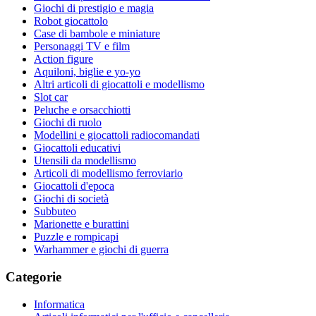
Giochi di prestigio e magia
Robot giocattolo
Case di bambole e miniature
Personaggi TV e film
Action figure
Aquiloni, biglie e yo-yo
Altri articoli di giocattoli e modellismo
Slot car
Peluche e orsacchiotti
Giochi di ruolo
Modellini e giocattoli radiocomandati
Giocattoli educativi
Utensili da modellismo
Articoli di modellismo ferroviario
Giocattoli d'epoca
Giochi di società
Subbuteo
Marionette e burattini
Puzzle e rompicapi
Warhammer e giochi di guerra
Categorie
Informatica