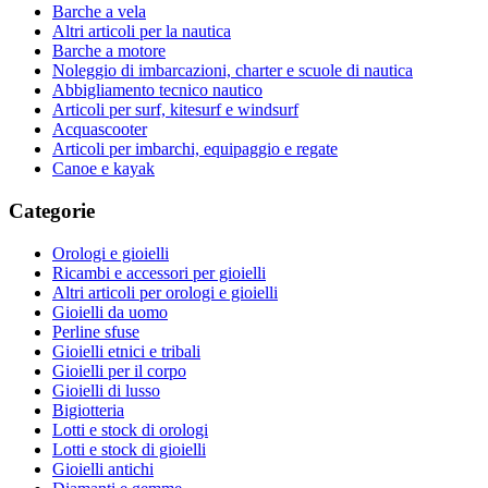
Barche a vela
Altri articoli per la nautica
Barche a motore
Noleggio di imbarcazioni, charter e scuole di nautica
Abbigliamento tecnico nautico
Articoli per surf, kitesurf e windsurf
Acquascooter
Articoli per imbarchi, equipaggio e regate
Canoe e kayak
Categorie
Orologi e gioielli
Ricambi e accessori per gioielli
Altri articoli per orologi e gioielli
Gioielli da uomo
Perline sfuse
Gioielli etnici e tribali
Gioielli per il corpo
Gioielli di lusso
Bigiotteria
Lotti e stock di orologi
Lotti e stock di gioielli
Gioielli antichi