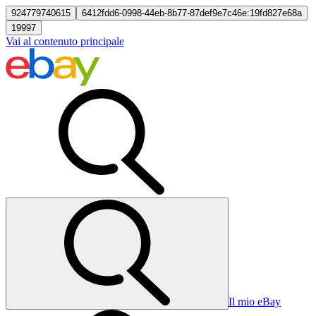
924779740615
6412fdd6-0998-44eb-8b77-87def9e7c46e:19fd827e68a
19997
Vai al contenuto principale
Il mio eBay