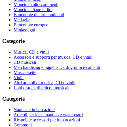
Monete di altri continenti
Monete italiane in lire
Banconote di altri continenti
Medaglie
Banconote europee
Miniassegni
Categorie
Musica, CD e vinili
Accessori e supporti per musica, CD e vinili
CD musicali
Merchandising e oggettistica di gruppi e cantanti
Musicassette
Vinili
Altri articoli di musica, CD e vinili
Lotti e stock di articoli musicali
Categorie
Nautica e imbarcazioni
Articoli per lo sci nautico e wakeboard
Ricambi e accessori per imbarcazioni
Gommoni