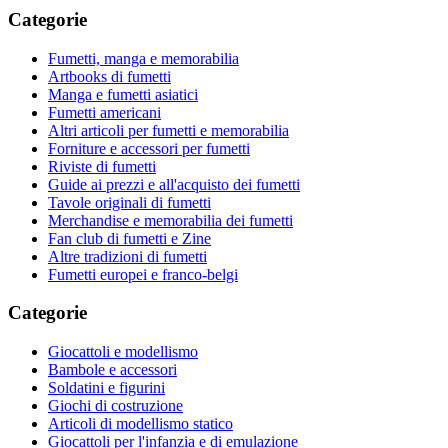
Categorie
Fumetti, manga e memorabilia
Artbooks di fumetti
Manga e fumetti asiatici
Fumetti americani
Altri articoli per fumetti e memorabilia
Forniture e accessori per fumetti
Riviste di fumetti
Guide ai prezzi e all'acquisto dei fumetti
Tavole originali di fumetti
Merchandise e memorabilia dei fumetti
Fan club di fumetti e Zine
Altre tradizioni di fumetti
Fumetti europei e franco-belgi
Categorie
Giocattoli e modellismo
Bambole e accessori
Soldatini e figurini
Giochi di costruzione
Articoli di modellismo statico
Giocattoli per l'infanzia e di emulazione