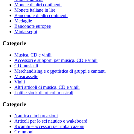
Monete di altri continenti
Monete italiane in lire
Banconote di altri continenti
Medaglie
Banconote europee
Miniassegni
Categorie
Musica, CD e vinili
Accessori e supporti per musica, CD e vinili
CD musicali
Merchandising e oggettistica di gruppi e cantanti
Musicassette
Vinili
Altri articoli di musica, CD e vinili
Lotti e stock di articoli musicali
Categorie
Nautica e imbarcazioni
Articoli per lo sci nautico e wakeboard
Ricambi e accessori per imbarcazioni
Gommoni