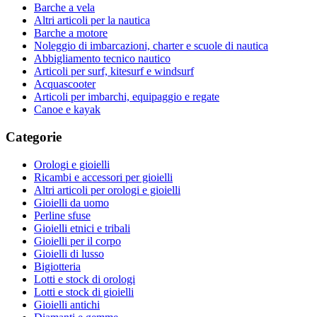
Barche a vela
Altri articoli per la nautica
Barche a motore
Noleggio di imbarcazioni, charter e scuole di nautica
Abbigliamento tecnico nautico
Articoli per surf, kitesurf e windsurf
Acquascooter
Articoli per imbarchi, equipaggio e regate
Canoe e kayak
Categorie
Orologi e gioielli
Ricambi e accessori per gioielli
Altri articoli per orologi e gioielli
Gioielli da uomo
Perline sfuse
Gioielli etnici e tribali
Gioielli per il corpo
Gioielli di lusso
Bigiotteria
Lotti e stock di orologi
Lotti e stock di gioielli
Gioielli antichi