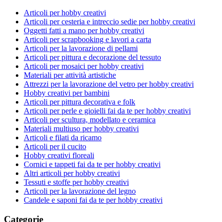
Articoli per hobby creativi
Articoli per cesteria e intreccio sedie per hobby creativi
Oggetti fatti a mano per hobby creativi
Articoli per scrapbooking e lavori a carta
Articoli per la lavorazione di pellami
Articoli per pittura e decorazione del tessuto
Articoli per mosaici per hobby creativi
Materiali per attività artistiche
Attrezzi per la lavorazione del vetro per hobby creativi
Hobby creativi per bambini
Articoli per pittura decorativa e folk
Articoli per perle e gioielli fai da te per hobby creativi
Articoli per scultura, modellato e ceramica
Materiali multiuso per hobby creativi
Articoli e filati da ricamo
Articoli per il cucito
Hobby creativi floreali
Cornici e tappeti fai da te per hobby creativi
Altri articoli per hobby creativi
Tessuti e stoffe per hobby creativi
Articoli per la lavorazione del legno
Candele e saponi fai da te per hobby creativi
Categorie