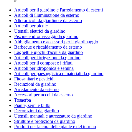
Articoli per il giardino e l'arredamento di esterni
Articoli di illuminazione da esterno
Altri articoli da giardino e da esterno
Articoli per picnic
Utensili elettrici da giardino
Piscine e idromassaggi da giardino
Abbigliamento e accessori per il giardinaggio
Barbecue e riscaldamento da esterno
Laghetti e giochi d'acqua da giardino
Articoli per l'irrigazione da giardino
Articoli per il compost e i rifiuti
Articoli per idroponica e semina
Articoli per paesaggistica e materiali da giardino
Fitosanitari e pesticidi
Recinzioni da giardino
Arredamento da esterno
Accessori per uccelli da esterno
Tosaerba
Piante, semi e bulbi
Decorazioni da giardino
Utensili manuali e attrezzature da giardino
Strutture e protezioni da giardino
Prodotti per la cura delle piante e del terreno