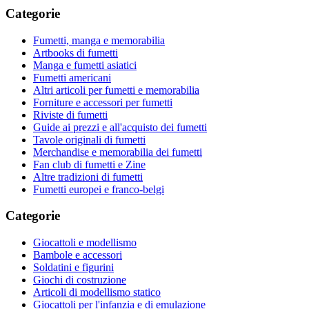
Categorie
Fumetti, manga e memorabilia
Artbooks di fumetti
Manga e fumetti asiatici
Fumetti americani
Altri articoli per fumetti e memorabilia
Forniture e accessori per fumetti
Riviste di fumetti
Guide ai prezzi e all'acquisto dei fumetti
Tavole originali di fumetti
Merchandise e memorabilia dei fumetti
Fan club di fumetti e Zine
Altre tradizioni di fumetti
Fumetti europei e franco-belgi
Categorie
Giocattoli e modellismo
Bambole e accessori
Soldatini e figurini
Giochi di costruzione
Articoli di modellismo statico
Giocattoli per l'infanzia e di emulazione