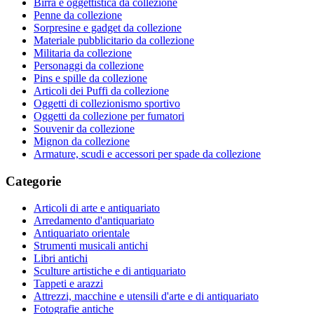
Birra e oggettistica da collezione
Penne da collezione
Sorpresine e gadget da collezione
Materiale pubblicitario da collezione
Militaria da collezione
Personaggi da collezione
Pins e spille da collezione
Articoli dei Puffi da collezione
Oggetti di collezionismo sportivo
Oggetti da collezione per fumatori
Souvenir da collezione
Mignon da collezione
Armature, scudi e accessori per spade da collezione
Categorie
Articoli di arte e antiquariato
Arredamento d'antiquariato
Antiquariato orientale
Strumenti musicali antichi
Libri antichi
Sculture artistiche e di antiquariato
Tappeti e arazzi
Attrezzi, macchine e utensili d'arte e di antiquariato
Fotografie antiche