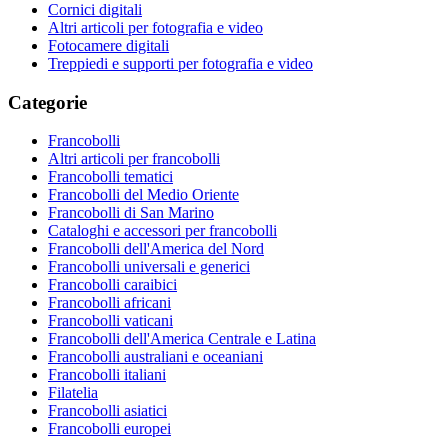
Cornici digitali
Altri articoli per fotografia e video
Fotocamere digitali
Treppiedi e supporti per fotografia e video
Categorie
Francobolli
Altri articoli per francobolli
Francobolli tematici
Francobolli del Medio Oriente
Francobolli di San Marino
Cataloghi e accessori per francobolli
Francobolli dell'America del Nord
Francobolli universali e generici
Francobolli caraibici
Francobolli africani
Francobolli vaticani
Francobolli dell'America Centrale e Latina
Francobolli australiani e oceaniani
Francobolli italiani
Filatelia
Francobolli asiatici
Francobolli europei