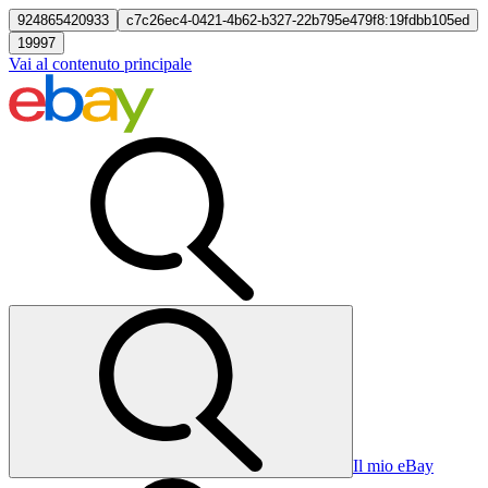
924865420933
c7c26ec4-0421-4b62-b327-22b795e479f8:19fdbb105ed
19997
Vai al contenuto principale
Il mio eBay