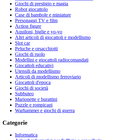
Giochi di prestigio e magia
Robot giocattolo
Case di bambole e miniature
Personaggi TV e film
Action figure
Aquiloni, biglie e yo-yo
Altri articoli di giocattoli e modellismo
Slot car
Peluche e orsacchiotti
Giochi di ruolo
Modellini e giocattoli radiocomandati
Giocattoli educativi
Utensili da modellismo
Articoli di modellismo ferroviario
Giocattoli d'epoca
Giochi di società
Subbuteo
Marionette e burattini
Puzzle e rompicapi
Warhammer e giochi di guerra
Categorie
Informatica