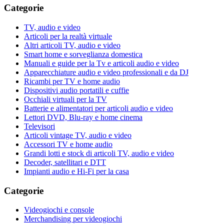
Categorie
TV, audio e video
Articoli per la realtà virtuale
Altri articoli TV, audio e video
Smart home e sorveglianza domestica
Manuali e guide per la Tv e articoli audio e video
Apparecchiature audio e video professionali e da DJ
Ricambi per TV e home audio
Dispositivi audio portatili e cuffie
Occhiali virtuali per la TV
Batterie e alimentatori per articoli audio e video
Lettori DVD, Blu-ray e home cinema
Televisori
Articoli vintage TV, audio e video
Accessori TV e home audio
Grandi lotti e stock di articoli TV, audio e video
Decoder, satellitari e DTT
Impianti audio e Hi-Fi per la casa
Categorie
Videogiochi e console
Merchandising per videogiochi