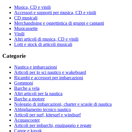
Musica, CD e vinili
Accessori e supporti per musica, CD e vinili
CD musicali
Merchandising e oggettistica di gruppi e cantanti
Musicassette
Vinili
Altri articoli di musica, CD e vinili
Lotti e stock di articoli musicali
Categorie
Nautica e imbarcazioni
Articoli per lo sci nautico e wakeboard
Ricambi e accessori per imbarcazioni
Gommoni
Barche a vela
Altri articoli per la nautica
Barche a motore
Noleggio di imbarcazioni, charter e scuole di nautica
Abbigliamento tecnico nautico
Articoli per surf, kitesurf e windsurf
Acquascooter
Articoli per imbarchi, equipaggio e regate
Canoe e kayak