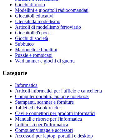
Giochi di ruolo
Modellini e giocattoli radiocomandati
Giocattoli educativi
Utensili da modellismo
Articoli di modellismo ferroviario
Giocattoli d'epoca
Giochi di società
Subbuteo
Marionette e burattini
Puzzle e rompicapi
Warhammer e giochi di guerra
Categorie
Informatica
Articoli informatici per l'ufficio e cancelleria
Computer portatili, laptop e notebook
Stampanti, scanner e forniture
Tablet ed eBook reader
Cavi e connettori per prodotti informatici
Manuali e risorse per l'informatica
Lotti misti per l'informatica
Computer vintage e accessori
Accessori per laptop, portatili e desktop