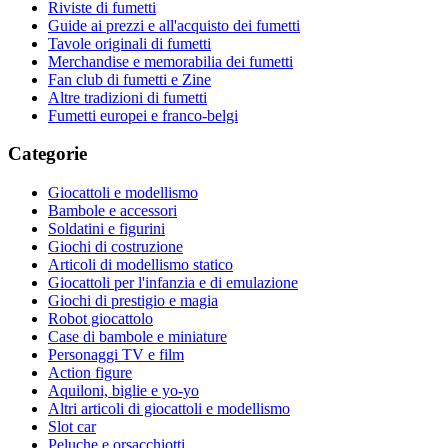
Riviste di fumetti
Guide ai prezzi e all'acquisto dei fumetti
Tavole originali di fumetti
Merchandise e memorabilia dei fumetti
Fan club di fumetti e Zine
Altre tradizioni di fumetti
Fumetti europei e franco-belgi
Categorie
Giocattoli e modellismo
Bambole e accessori
Soldatini e figurini
Giochi di costruzione
Articoli di modellismo statico
Giocattoli per l'infanzia e di emulazione
Giochi di prestigio e magia
Robot giocattolo
Case di bambole e miniature
Personaggi TV e film
Action figure
Aquiloni, biglie e yo-yo
Altri articoli di giocattoli e modellismo
Slot car
Peluche e orsacchiotti