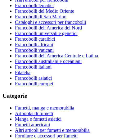
Francobolli tematici
Francobolli del Medio Oriente
Francobolli di San Marino
Cataloghi e accessori per francobolli
Francobolli dell'America del Nord
Francobolli universali e generici
Francobolli caraibici
Francobolli africani
Francobolli vaticani
Francobolli dell'America Centrale e Latina
Francobolli australiani e oceaniani
Francobolli italiani
Filatelia
Francobolli asiatici
Francobolli europei
Categorie
Fumetti, manga e memorabilia
Artbooks di fumetti
Manga e fumetti asiatici
Fumetti americani
Altri articoli per fumetti e memorabilia
Forniture e accessori per fumetti