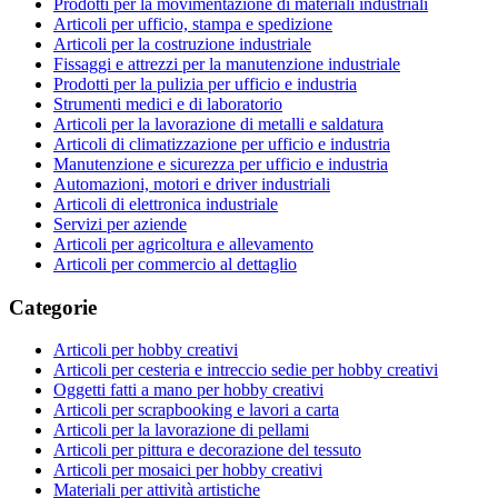
Prodotti per la movimentazione di materiali industriali
Articoli per ufficio, stampa e spedizione
Articoli per la costruzione industriale
Fissaggi e attrezzi per la manutenzione industriale
Prodotti per la pulizia per ufficio e industria
Strumenti medici e di laboratorio
Articoli per la lavorazione di metalli e saldatura
Articoli di climatizzazione per ufficio e industria
Manutenzione e sicurezza per ufficio e industria
Automazioni, motori e driver industriali
Articoli di elettronica industriale
Servizi per aziende
Articoli per agricoltura e allevamento
Articoli per commercio al dettaglio
Categorie
Articoli per hobby creativi
Articoli per cesteria e intreccio sedie per hobby creativi
Oggetti fatti a mano per hobby creativi
Articoli per scrapbooking e lavori a carta
Articoli per la lavorazione di pellami
Articoli per pittura e decorazione del tessuto
Articoli per mosaici per hobby creativi
Materiali per attività artistiche