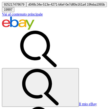
925217478679
d048c34e-513e-4271-b6ef-0e7d80e161a4:19feba1065b
19997
Vai al contenuto principale
Il mio eBay