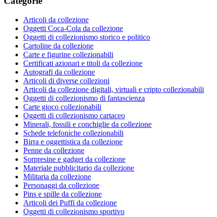
Categorie
Articoli da collezione
Oggetti Coca-Cola da collezione
Oggetti di collezionismo storico e politico
Cartoline da collezione
Carte e figurine collezionabili
Certificati azionari e titoli da collezione
Autografi da collezione
Articoli di diverse collezioni
Articoli da collezione digitali, virtuali e cripto collezionabili
Oggetti di collezionismo di fantascienza
Carte gioco collezionabili
Oggetti di collezionismo cartaceo
Minerali, fossili e conchiglie da collezione
Schede telefoniche collezionabili
Birra e oggettistica da collezione
Penne da collezione
Sorpresine e gadget da collezione
Materiale pubblicitario da collezione
Militaria da collezione
Personaggi da collezione
Pins e spille da collezione
Articoli dei Puffi da collezione
Oggetti di collezionismo sportivo