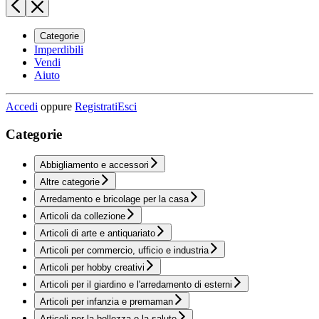
Categorie
Imperdibili
Vendi
Aiuto
Accedi
oppure
Registrati
Esci
Categorie
Abbigliamento e accessori
Altre categorie
Arredamento e bricolage per la casa
Articoli da collezione
Articoli di arte e antiquariato
Articoli per commercio, ufficio e industria
Articoli per hobby creativi
Articoli per il giardino e l'arredamento di esterni
Articoli per infanzia e premaman
Articoli per la bellezza e la salute