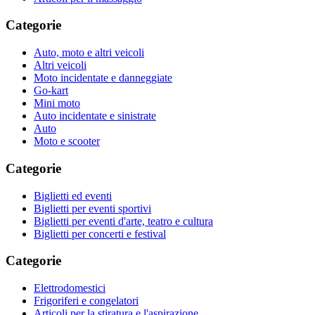
Categorie
Auto, moto e altri veicoli
Altri veicoli
Moto incidentate e danneggiate
Go-kart
Mini moto
Auto incidentate e sinistrate
Auto
Moto e scooter
Categorie
Biglietti ed eventi
Biglietti per eventi sportivi
Biglietti per eventi d'arte, teatro e cultura
Biglietti per concerti e festival
Categorie
Elettrodomestici
Frigoriferi e congelatori
Articoli per la stiratura e l'aspirazione