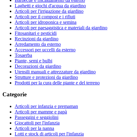
Barbecue e riscaldamento da esterno
Laghetti e giochi d'acqua da giardino
Articoli per l'irrigazione da giardino
Articoli per il compost e i rifiuti
Articoli per idroponica e semina
Articoli per paesaggistica e materiali da giardino
Fitosanitari e pesticidi
Recinzioni da giardino
Arredamento da esterno
Accessori per uccelli da esterno
Tosaerba
Piante, semi e bulbi
Decorazioni da giardino
Utensili manuali e attrezzature da giardino
Strutture e protezioni da giardino
Prodotti per la cura delle piante e del terreno
Categorie
Articoli per infanzia e premaman
Articoli per mamme e papà
Passeggini e seggiolini
Giocattoli per l'infanzia
Articoli per la nanna
Lotti e stock di articoli per l'infanzia