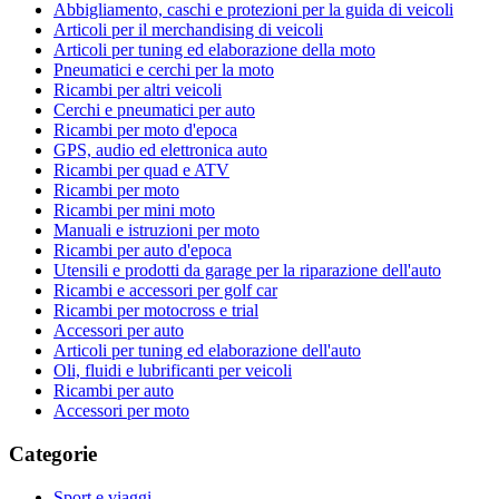
Abbigliamento, caschi e protezioni per la guida di veicoli
Articoli per il merchandising di veicoli
Articoli per tuning ed elaborazione della moto
Pneumatici e cerchi per la moto
Ricambi per altri veicoli
Cerchi e pneumatici per auto
Ricambi per moto d'epoca
GPS, audio ed elettronica auto
Ricambi per quad e ATV
Ricambi per moto
Ricambi per mini moto
Manuali e istruzioni per moto
Ricambi per auto d'epoca
Utensili e prodotti da garage per la riparazione dell'auto
Ricambi e accessori per golf car
Ricambi per motocross e trial
Accessori per auto
Articoli per tuning ed elaborazione dell'auto
Oli, fluidi e lubrificanti per veicoli
Ricambi per auto
Accessori per moto
Categorie
Sport e viaggi