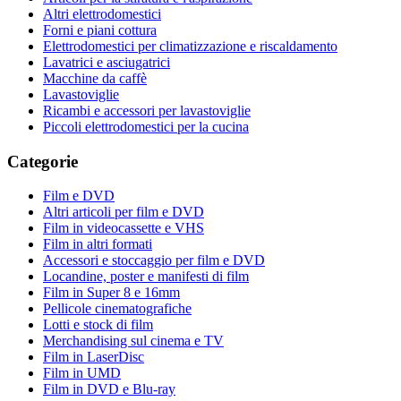
Altri elettrodomestici
Forni e piani cottura
Elettrodomestici per climatizzazione e riscaldamento
Lavatrici e asciugatrici
Macchine da caffè
Lavastoviglie
Ricambi e accessori per lavastoviglie
Piccoli elettrodomestici per la cucina
Categorie
Film e DVD
Altri articoli per film e DVD
Film in videocassette e VHS
Film in altri formati
Accessori e stoccaggio per film e DVD
Locandine, poster e manifesti di film
Film in Super 8 e 16mm
Pellicole cinematografiche
Lotti e stock di film
Merchandising sul cinema e TV
Film in LaserDisc
Film in UMD
Film in DVD e Blu-ray