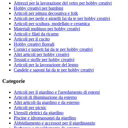
Attrezzi per la lavorazione del vetro per hobby creativi
Hobby creativi per bambini
Articoli per pittura decorativa e folk
Articoli per perle e gioielli fai da te per hobby creativi
Articoli per scultura, modellato e ceramica
Materiali multiuso per hobby creativi
Articoli e filati da ricamo
Articoli per il cucito
Hobby creativi floreali
Cornici e tappeti fai da te per hobby creativi
Altri articoli per hobby creativi
Tessuti e stoffe per hobby creativi
Articoli per la lavorazione del legno
Candele e saponi fai da te per hobby creativi
Categorie
Articoli per il giardino e l'arredamento di esterni
Articoli di illuminazione da esterno
Altri articoli da giardino e da esterno
Articoli per picnic
Utensili elettrici da giardino
Piscine e idromassaggi da giardino
Abbigliamento e accessori per il giardinaggio