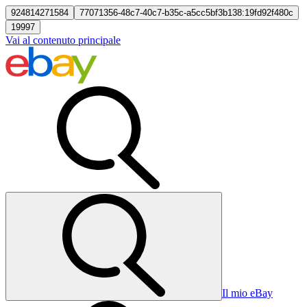
924814271584
77071356-48c7-40c7-b35c-a5cc5bf3b138:19fd92f480c
19997
Vai al contenuto principale
Il mio eBay