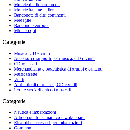
Monete di altri continenti
Monete italiane in lire
Banconote di altri continenti
Medaglie
Banconote europee
Miniassegni
Categorie
Musica, CD e vinili
Accessori e supporti per musica, CD e vinili
CD musicali
Merchandising e oggettistica di gruppi e cantanti
Musicassette
Vinili
Altri articoli di musica, CD e vinili
Lotti e stock di articoli musicali
Categorie
Nautica e imbarcazioni
Articoli per lo sci nautico e wakeboard
Ricambi e accessori per imbarcazioni
Gommoni