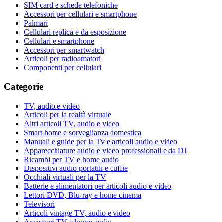
SIM card e schede telefoniche
Accessori per cellulari e smartphone
Palmari
Cellulari replica e da esposizione
Cellulari e smartphone
Accessori per smartwatch
Articoli per radioamatori
Componenti per cellulari
Categorie
TV, audio e video
Articoli per la realtà virtuale
Altri articoli TV, audio e video
Smart home e sorveglianza domestica
Manuali e guide per la Tv e articoli audio e video
Apparecchiature audio e video professionali e da DJ
Ricambi per TV e home audio
Dispositivi audio portatili e cuffie
Occhiali virtuali per la TV
Batterie e alimentatori per articoli audio e video
Lettori DVD, Blu-ray e home cinema
Televisori
Articoli vintage TV, audio e video
Accessori TV e home audio