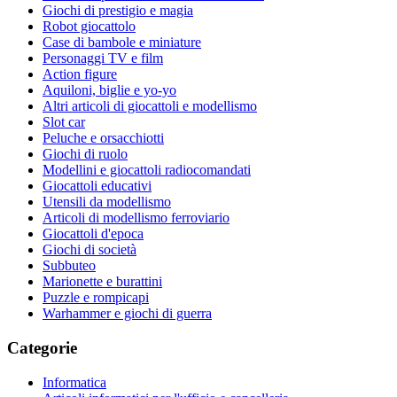
Giochi di prestigio e magia
Robot giocattolo
Case di bambole e miniature
Personaggi TV e film
Action figure
Aquiloni, biglie e yo-yo
Altri articoli di giocattoli e modellismo
Slot car
Peluche e orsacchiotti
Giochi di ruolo
Modellini e giocattoli radiocomandati
Giocattoli educativi
Utensili da modellismo
Articoli di modellismo ferroviario
Giocattoli d'epoca
Giochi di società
Subbuteo
Marionette e burattini
Puzzle e rompicapi
Warhammer e giochi di guerra
Categorie
Informatica