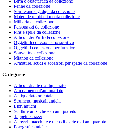
Birra e oggettistica da collezione
Penne da collezione
Sorpresine e gadget da collezione
Materiale pubblicitario da collezione
Militaria da collezione
Personaggi da collezione
Pins e spille da collezione
Articoli dei Puffi da collezione
Oggetti di collezionismo sportivo
Oggetti da collezione per fumatori
Souvenir da collezione
Mignon da collezione
Armature, scudi e accessori per spade da collezione
Categorie
Articoli di arte e antiquariato
Arredamento d'antiquariato
Antiquariato orientale
Strumenti musicali antichi
Libri antichi
Sculture artistiche e di antiquariato
Tappeti e arazzi
Attrezzi, macchine e utensili d'arte e di antiquariato
Fotografie antiche