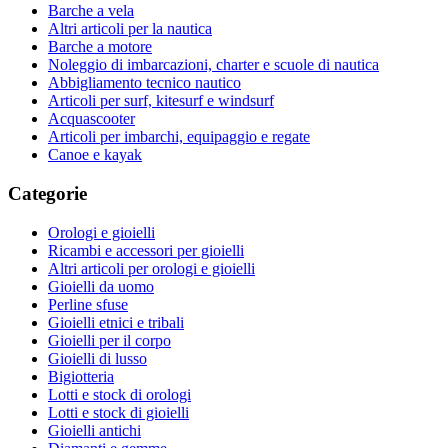
Barche a vela
Altri articoli per la nautica
Barche a motore
Noleggio di imbarcazioni, charter e scuole di nautica
Abbigliamento tecnico nautico
Articoli per surf, kitesurf e windsurf
Acquascooter
Articoli per imbarchi, equipaggio e regate
Canoe e kayak
Categorie
Orologi e gioielli
Ricambi e accessori per gioielli
Altri articoli per orologi e gioielli
Gioielli da uomo
Perline sfuse
Gioielli etnici e tribali
Gioielli per il corpo
Gioielli di lusso
Bigiotteria
Lotti e stock di orologi
Lotti e stock di gioielli
Gioielli antichi