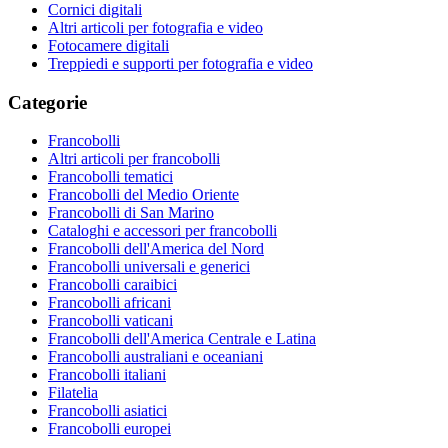
Cornici digitali
Altri articoli per fotografia e video
Fotocamere digitali
Treppiedi e supporti per fotografia e video
Categorie
Francobolli
Altri articoli per francobolli
Francobolli tematici
Francobolli del Medio Oriente
Francobolli di San Marino
Cataloghi e accessori per francobolli
Francobolli dell'America del Nord
Francobolli universali e generici
Francobolli caraibici
Francobolli africani
Francobolli vaticani
Francobolli dell'America Centrale e Latina
Francobolli australiani e oceaniani
Francobolli italiani
Filatelia
Francobolli asiatici
Francobolli europei