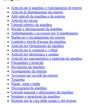
Articoli per il giardino e l'arredamento di esterni
Articoli di illuminazione da esterno
Altri articoli da giardino e da esterno
Articoli per picnic
Utensili elettrici da giardino
Piscine e idromassaggi da giardino
Abbigliamento e accessori per il giardinaggio
Barbecue e riscaldamento da esterno
Laghetti e giochi d'acqua da giardino
Articoli per l'irrigazione da giardino
Articoli per il compost e i rifiuti
Articoli per idroponica e semina
Articoli per paesaggistica e materiali da giardino
Fitosanitari e pesticidi
Recinzioni da giardino
Arredamento da esterno
Accessori per uccelli da esterno
Tosaerba
Piante, semi e bulbi
Decorazioni da giardino
Utensili manuali e attrezzature da giardino
Strutture e protezioni da giardino
Prodotti per la cura delle piante e del terreno