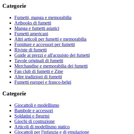
Categorie
Fumetti, manga e memorabilia
Artbooks di fumetti
Manga e fumetti asiatici
Fumetti americani
Altri articoli per fumetti e memorabilia
Forniture e accessori per fumetti
Riviste di fumetti
Guide ai prezzi e all'acquisto dei fumetti
Tavole originali di fumetti
Merchandise e memorabilia dei fumetti
Fan club di fumetti e Zine
Altre tradizioni di fumetti
Fumetti europei e franco-belgi
Categorie
Giocattoli e modellismo
Bambole e accessori
Soldatini e figurini
Giochi di costruzione
Articoli di modellismo statico
Giocattoli per l'infanzia e di emulazione