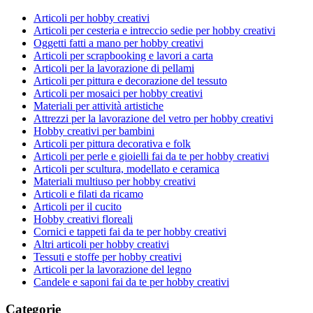
Articoli per hobby creativi
Articoli per cesteria e intreccio sedie per hobby creativi
Oggetti fatti a mano per hobby creativi
Articoli per scrapbooking e lavori a carta
Articoli per la lavorazione di pellami
Articoli per pittura e decorazione del tessuto
Articoli per mosaici per hobby creativi
Materiali per attività artistiche
Attrezzi per la lavorazione del vetro per hobby creativi
Hobby creativi per bambini
Articoli per pittura decorativa e folk
Articoli per perle e gioielli fai da te per hobby creativi
Articoli per scultura, modellato e ceramica
Materiali multiuso per hobby creativi
Articoli e filati da ricamo
Articoli per il cucito
Hobby creativi floreali
Cornici e tappeti fai da te per hobby creativi
Altri articoli per hobby creativi
Tessuti e stoffe per hobby creativi
Articoli per la lavorazione del legno
Candele e saponi fai da te per hobby creativi
Categorie