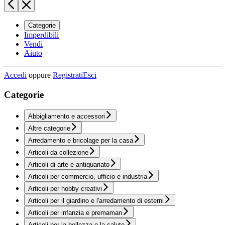
Categorie
Imperdibili
Vendi
Aiuto
Accedi
oppure
Registrati
Esci
Categorie
Abbigliamento e accessori
Altre categorie
Arredamento e bricolage per la casa
Articoli da collezione
Articoli di arte e antiquariato
Articoli per commercio, ufficio e industria
Articoli per hobby creativi
Articoli per il giardino e l'arredamento di esterni
Articoli per infanzia e premaman
Articoli per la bellezza e la salute