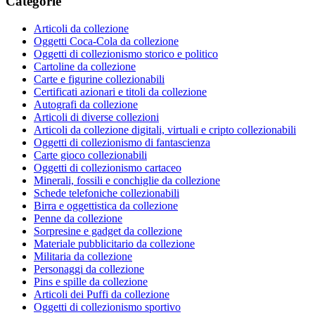
Categorie
Articoli da collezione
Oggetti Coca-Cola da collezione
Oggetti di collezionismo storico e politico
Cartoline da collezione
Carte e figurine collezionabili
Certificati azionari e titoli da collezione
Autografi da collezione
Articoli di diverse collezioni
Articoli da collezione digitali, virtuali e cripto collezionabili
Oggetti di collezionismo di fantascienza
Carte gioco collezionabili
Oggetti di collezionismo cartaceo
Minerali, fossili e conchiglie da collezione
Schede telefoniche collezionabili
Birra e oggettistica da collezione
Penne da collezione
Sorpresine e gadget da collezione
Materiale pubblicitario da collezione
Militaria da collezione
Personaggi da collezione
Pins e spille da collezione
Articoli dei Puffi da collezione
Oggetti di collezionismo sportivo