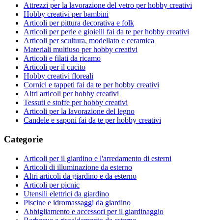
Attrezzi per la lavorazione del vetro per hobby creativi
Hobby creativi per bambini
Articoli per pittura decorativa e folk
Articoli per perle e gioielli fai da te per hobby creativi
Articoli per scultura, modellato e ceramica
Materiali multiuso per hobby creativi
Articoli e filati da ricamo
Articoli per il cucito
Hobby creativi floreali
Cornici e tappeti fai da te per hobby creativi
Altri articoli per hobby creativi
Tessuti e stoffe per hobby creativi
Articoli per la lavorazione del legno
Candele e saponi fai da te per hobby creativi
Categorie
Articoli per il giardino e l'arredamento di esterni
Articoli di illuminazione da esterno
Altri articoli da giardino e da esterno
Articoli per picnic
Utensili elettrici da giardino
Piscine e idromassaggi da giardino
Abbigliamento e accessori per il giardinaggio