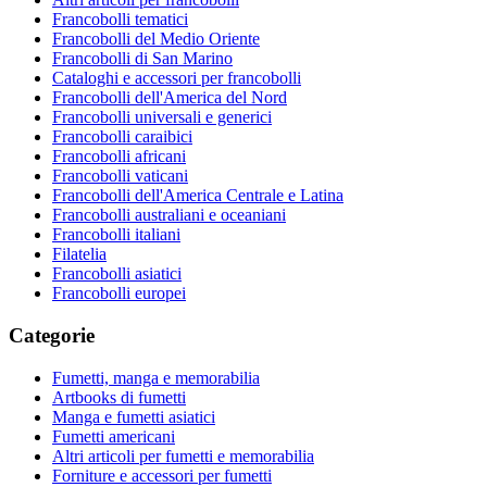
Francobolli tematici
Francobolli del Medio Oriente
Francobolli di San Marino
Cataloghi e accessori per francobolli
Francobolli dell'America del Nord
Francobolli universali e generici
Francobolli caraibici
Francobolli africani
Francobolli vaticani
Francobolli dell'America Centrale e Latina
Francobolli australiani e oceaniani
Francobolli italiani
Filatelia
Francobolli asiatici
Francobolli europei
Categorie
Fumetti, manga e memorabilia
Artbooks di fumetti
Manga e fumetti asiatici
Fumetti americani
Altri articoli per fumetti e memorabilia
Forniture e accessori per fumetti