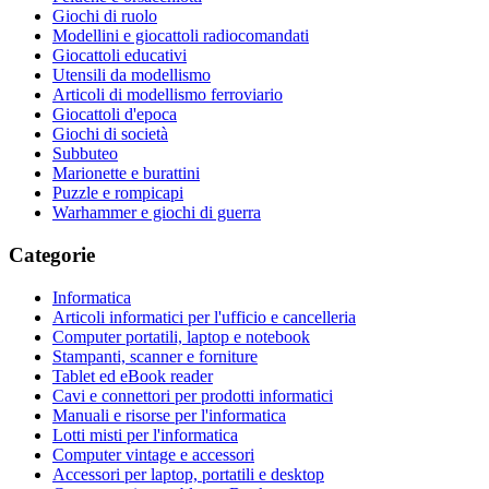
Giochi di ruolo
Modellini e giocattoli radiocomandati
Giocattoli educativi
Utensili da modellismo
Articoli di modellismo ferroviario
Giocattoli d'epoca
Giochi di società
Subbuteo
Marionette e burattini
Puzzle e rompicapi
Warhammer e giochi di guerra
Categorie
Informatica
Articoli informatici per l'ufficio e cancelleria
Computer portatili, laptop e notebook
Stampanti, scanner e forniture
Tablet ed eBook reader
Cavi e connettori per prodotti informatici
Manuali e risorse per l'informatica
Lotti misti per l'informatica
Computer vintage e accessori
Accessori per laptop, portatili e desktop