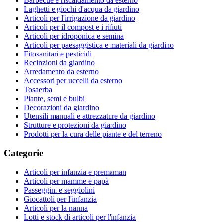
Barbecue e riscaldamento da esterno
Laghetti e giochi d'acqua da giardino
Articoli per l'irrigazione da giardino
Articoli per il compost e i rifiuti
Articoli per idroponica e semina
Articoli per paesaggistica e materiali da giardino
Fitosanitari e pesticidi
Recinzioni da giardino
Arredamento da esterno
Accessori per uccelli da esterno
Tosaerba
Piante, semi e bulbi
Decorazioni da giardino
Utensili manuali e attrezzature da giardino
Strutture e protezioni da giardino
Prodotti per la cura delle piante e del terreno
Categorie
Articoli per infanzia e premaman
Articoli per mamme e papà
Passeggini e seggiolini
Giocattoli per l'infanzia
Articoli per la nanna
Lotti e stock di articoli per l'infanzia