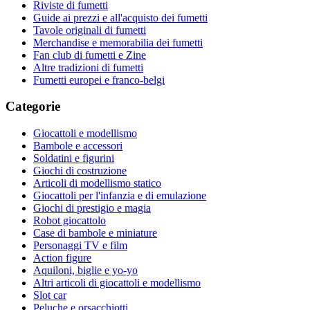
Riviste di fumetti
Guide ai prezzi e all'acquisto dei fumetti
Tavole originali di fumetti
Merchandise e memorabilia dei fumetti
Fan club di fumetti e Zine
Altre tradizioni di fumetti
Fumetti europei e franco-belgi
Categorie
Giocattoli e modellismo
Bambole e accessori
Soldatini e figurini
Giochi di costruzione
Articoli di modellismo statico
Giocattoli per l'infanzia e di emulazione
Giochi di prestigio e magia
Robot giocattolo
Case di bambole e miniature
Personaggi TV e film
Action figure
Aquiloni, biglie e yo-yo
Altri articoli di giocattoli e modellismo
Slot car
Peluche e orsacchiotti