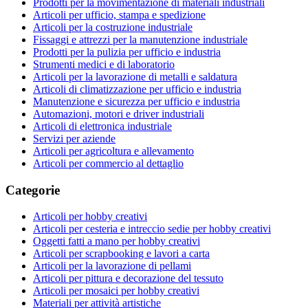
Prodotti per la movimentazione di materiali industriali
Articoli per ufficio, stampa e spedizione
Articoli per la costruzione industriale
Fissaggi e attrezzi per la manutenzione industriale
Prodotti per la pulizia per ufficio e industria
Strumenti medici e di laboratorio
Articoli per la lavorazione di metalli e saldatura
Articoli di climatizzazione per ufficio e industria
Manutenzione e sicurezza per ufficio e industria
Automazioni, motori e driver industriali
Articoli di elettronica industriale
Servizi per aziende
Articoli per agricoltura e allevamento
Articoli per commercio al dettaglio
Categorie
Articoli per hobby creativi
Articoli per cesteria e intreccio sedie per hobby creativi
Oggetti fatti a mano per hobby creativi
Articoli per scrapbooking e lavori a carta
Articoli per la lavorazione di pellami
Articoli per pittura e decorazione del tessuto
Articoli per mosaici per hobby creativi
Materiali per attività artistiche