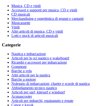
Musica, CD e vinili
Accessori e supporti per musica, CD e vinili
CD musicali
Merchandising e oggettistica di gruppi e cantanti
Musicassette
Vinili
Altri articoli di musica, CD e vinili
Lotti e stock di articoli musicali
Categorie
Nautica e imbarcazioni
Articoli per lo sci nautico e wakeboard
Ricambi e accessori per imbarcazioni
Gommoni
Barche a vela
Altri articoli per la nautica
Barche a motore
Noleggio di imbarcazioni, charter e scuole di nautica
Abbigliamento tecnico nautico
Articoli per surf, kitesurf e windsurf
Acquascooter
Articoli per imbarchi, equipaggio e regate
Canoe e kayak