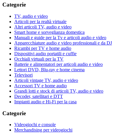
Categorie
TV, audio e video
Articoli per la realtà virtuale
Altri articoli TV, audio e video
Smart home e sorveglianza domestica
Manuali e guide per la Tv e articoli audio e video
Apparecchiature audio e video professionali e da DJ
Ricambi per TV e home audio
Dispositivi audio portatili e cuffie
Occhiali virtuali per la TV
Batterie e alimentatori per articoli audio e video
Lettori DVD, Blu-ray e home cinema
Televisori
Articoli vintage TV, audio e video
Accessori TV e home audio
Grandi lotti e stock di articoli TV, audio e video
Decoder, satellitari e DTT
Impianti audio e Hi-Fi per la casa
Categorie
Videogiochi e console
Merchandising per videogiochi