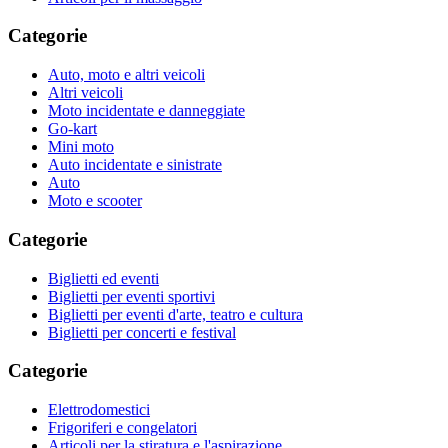
Categorie
Auto, moto e altri veicoli
Altri veicoli
Moto incidentate e danneggiate
Go-kart
Mini moto
Auto incidentate e sinistrate
Auto
Moto e scooter
Categorie
Biglietti ed eventi
Biglietti per eventi sportivi
Biglietti per eventi d'arte, teatro e cultura
Biglietti per concerti e festival
Categorie
Elettrodomestici
Frigoriferi e congelatori
Articoli per la stiratura e l'aspirazione