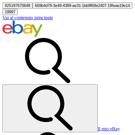
925197670648
669b4d78-3e49-4389-ae31-1bb9f69e2407:19feae19e14
19997
Vai al contenuto principale
Il mio eBay