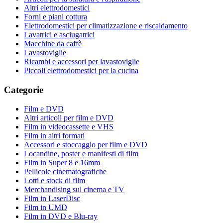
Altri elettrodomestici
Forni e piani cottura
Elettrodomestici per climatizzazione e riscaldamento
Lavatrici e asciugatrici
Macchine da caffè
Lavastoviglie
Ricambi e accessori per lavastoviglie
Piccoli elettrodomestici per la cucina
Categorie
Film e DVD
Altri articoli per film e DVD
Film in videocassette e VHS
Film in altri formati
Accessori e stoccaggio per film e DVD
Locandine, poster e manifesti di film
Film in Super 8 e 16mm
Pellicole cinematografiche
Lotti e stock di film
Merchandising sul cinema e TV
Film in LaserDisc
Film in UMD
Film in DVD e Blu-ray