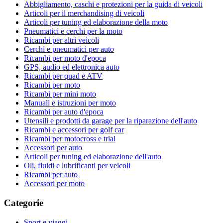
Abbigliamento, caschi e protezioni per la guida di veicoli
Articoli per il merchandising di veicoli
Articoli per tuning ed elaborazione della moto
Pneumatici e cerchi per la moto
Ricambi per altri veicoli
Cerchi e pneumatici per auto
Ricambi per moto d'epoca
GPS, audio ed elettronica auto
Ricambi per quad e ATV
Ricambi per moto
Ricambi per mini moto
Manuali e istruzioni per moto
Ricambi per auto d'epoca
Utensili e prodotti da garage per la riparazione dell'auto
Ricambi e accessori per golf car
Ricambi per motocross e trial
Accessori per auto
Articoli per tuning ed elaborazione dell'auto
Oli, fluidi e lubrificanti per veicoli
Ricambi per auto
Accessori per moto
Categorie
Sport e viaggi