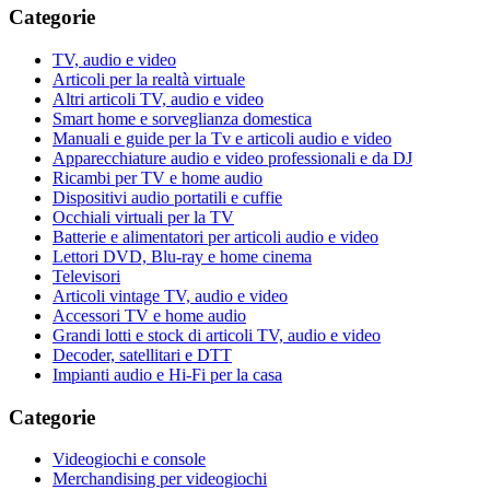
Categorie
TV, audio e video
Articoli per la realtà virtuale
Altri articoli TV, audio e video
Smart home e sorveglianza domestica
Manuali e guide per la Tv e articoli audio e video
Apparecchiature audio e video professionali e da DJ
Ricambi per TV e home audio
Dispositivi audio portatili e cuffie
Occhiali virtuali per la TV
Batterie e alimentatori per articoli audio e video
Lettori DVD, Blu-ray e home cinema
Televisori
Articoli vintage TV, audio e video
Accessori TV e home audio
Grandi lotti e stock di articoli TV, audio e video
Decoder, satellitari e DTT
Impianti audio e Hi-Fi per la casa
Categorie
Videogiochi e console
Merchandising per videogiochi