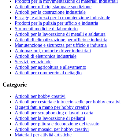
Prodotti per la movimentazione di materiali industriali
Articoli per ufficio, stampa e spedizione
Articoli per la costruzione industriale
Fissaggi e attrezzi per la manutenzione industriale
Prodotti per la pulizia per ufficio e industria
Strumenti medici e di laboratorio
Articoli per la lavorazione di metalli e saldatura
Articoli di climatizzazione per ufficio e industria
Manutenzione e sicurezza per ufficio e industria
Automazioni, motori e driver industriali
Articoli di elettronica industriale
Servizi per aziende
Articoli per agricoltura e allevamento
Articoli per commercio al dettaglio
Categorie
Articoli per hobby creativi
Articoli per cesteria e intreccio sedie per hobby creativi
Oggetti fatti a mano per hobby creativi
Articoli per scrapbooking e lavori a carta
Articoli per la lavorazione di pellami
Articoli per pittura e decorazione del tessuto
Articoli per mosaici per hobby creativi
Materiali per attività artistiche