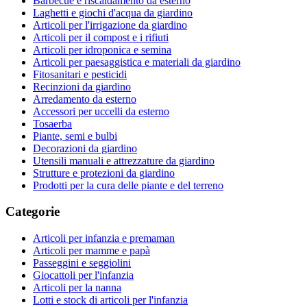
Barbecue e riscaldamento da esterno
Laghetti e giochi d'acqua da giardino
Articoli per l'irrigazione da giardino
Articoli per il compost e i rifiuti
Articoli per idroponica e semina
Articoli per paesaggistica e materiali da giardino
Fitosanitari e pesticidi
Recinzioni da giardino
Arredamento da esterno
Accessori per uccelli da esterno
Tosaerba
Piante, semi e bulbi
Decorazioni da giardino
Utensili manuali e attrezzature da giardino
Strutture e protezioni da giardino
Prodotti per la cura delle piante e del terreno
Categorie
Articoli per infanzia e premaman
Articoli per mamme e papà
Passeggini e seggiolini
Giocattoli per l'infanzia
Articoli per la nanna
Lotti e stock di articoli per l'infanzia