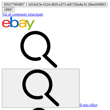
925277954807
b014d13e-012d-4818-a373-a65725bdbcfd:19fed349853
19997
Vai al contenuto principale
Il mio eBay