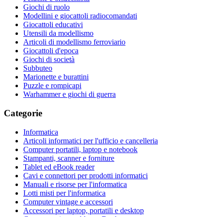
Giochi di ruolo
Modellini e giocattoli radiocomandati
Giocattoli educativi
Utensili da modellismo
Articoli di modellismo ferroviario
Giocattoli d'epoca
Giochi di società
Subbuteo
Marionette e burattini
Puzzle e rompicapi
Warhammer e giochi di guerra
Categorie
Informatica
Articoli informatici per l'ufficio e cancelleria
Computer portatili, laptop e notebook
Stampanti, scanner e forniture
Tablet ed eBook reader
Cavi e connettori per prodotti informatici
Manuali e risorse per l'informatica
Lotti misti per l'informatica
Computer vintage e accessori
Accessori per laptop, portatili e desktop