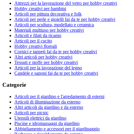
Attrezzi per la lavorazione del vetro per hobby creativi
Hobby creativi per bambini
Articoli per pittura decorativa e folk
Articoli per perle e gioielli fai da te per hobby creativi
Articoli per scultura, modellato e ceramica
Materiali multiuso per hobby creativi
Articoli e filati da ricamo
Articoli per il cucito
Hobby creativi floreali
Cornici e tappeti fai da te per hobby creativi
Altri articoli per hobby creativi
Tessuti e stoffe per hobby creativi
Articoli per la lavorazione del legno
Candele e saponi fai da te per hobby creativi
Categorie
Articoli per il giardino e l'arredamento di esterni
Articoli di illuminazione da esterno
Altri articoli da giardino e da esterno
Articoli per picnic
Utensili elettrici da giardino
Piscine e idromassaggi da giardino
Abbigliamento e accessori per il giardinaggio