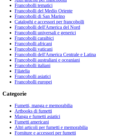
Francobolli tematici
Francobolli del Medio Oriente
Francobolli di San Marino
Cataloghi e accessori per francobolli
Francobolli dell'America del Nord
Francobolli universali e generici
Francobolli caraibici
Francobolli africani
Francobolli vaticani
Francobolli dell'America Centrale e Latina
Francobolli australiani e oceaniani
Francobolli italiani
Filatelia
Francobolli asiatici
Francobolli europei
Categorie
Fumetti, manga e memorabilia
Artbooks di fumetti
Manga e fumetti asiatici
Fumetti americani
Altri articoli per fumetti e memorabilia
Forniture e accessori per fumetti