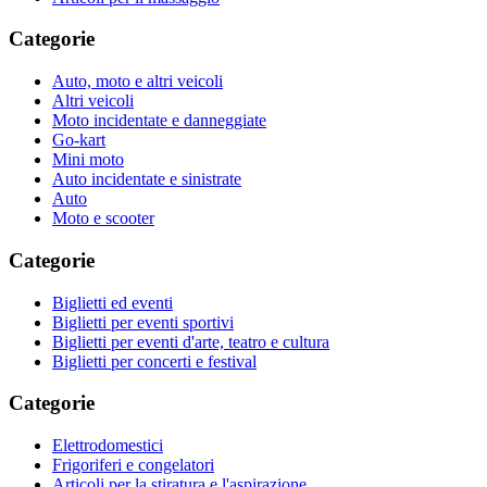
Categorie
Auto, moto e altri veicoli
Altri veicoli
Moto incidentate e danneggiate
Go-kart
Mini moto
Auto incidentate e sinistrate
Auto
Moto e scooter
Categorie
Biglietti ed eventi
Biglietti per eventi sportivi
Biglietti per eventi d'arte, teatro e cultura
Biglietti per concerti e festival
Categorie
Elettrodomestici
Frigoriferi e congelatori
Articoli per la stiratura e l'aspirazione