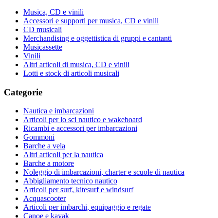
Musica, CD e vinili
Accessori e supporti per musica, CD e vinili
CD musicali
Merchandising e oggettistica di gruppi e cantanti
Musicassette
Vinili
Altri articoli di musica, CD e vinili
Lotti e stock di articoli musicali
Categorie
Nautica e imbarcazioni
Articoli per lo sci nautico e wakeboard
Ricambi e accessori per imbarcazioni
Gommoni
Barche a vela
Altri articoli per la nautica
Barche a motore
Noleggio di imbarcazioni, charter e scuole di nautica
Abbigliamento tecnico nautico
Articoli per surf, kitesurf e windsurf
Acquascooter
Articoli per imbarchi, equipaggio e regate
Canoe e kayak