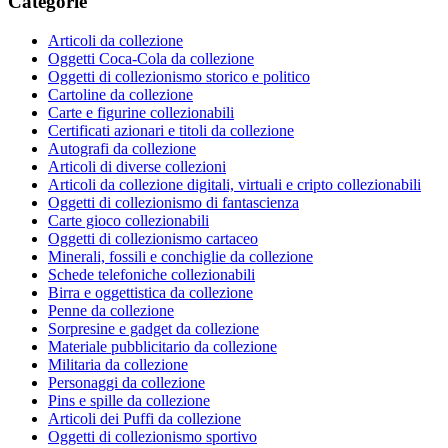
Categorie
Articoli da collezione
Oggetti Coca-Cola da collezione
Oggetti di collezionismo storico e politico
Cartoline da collezione
Carte e figurine collezionabili
Certificati azionari e titoli da collezione
Autografi da collezione
Articoli di diverse collezioni
Articoli da collezione digitali, virtuali e cripto collezionabili
Oggetti di collezionismo di fantascienza
Carte gioco collezionabili
Oggetti di collezionismo cartaceo
Minerali, fossili e conchiglie da collezione
Schede telefoniche collezionabili
Birra e oggettistica da collezione
Penne da collezione
Sorpresine e gadget da collezione
Materiale pubblicitario da collezione
Militaria da collezione
Personaggi da collezione
Pins e spille da collezione
Articoli dei Puffi da collezione
Oggetti di collezionismo sportivo