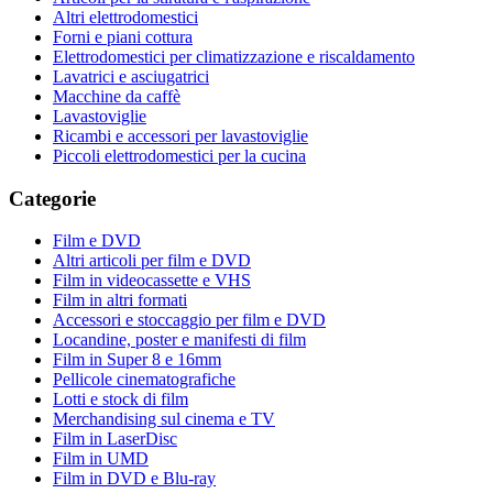
Altri elettrodomestici
Forni e piani cottura
Elettrodomestici per climatizzazione e riscaldamento
Lavatrici e asciugatrici
Macchine da caffè
Lavastoviglie
Ricambi e accessori per lavastoviglie
Piccoli elettrodomestici per la cucina
Categorie
Film e DVD
Altri articoli per film e DVD
Film in videocassette e VHS
Film in altri formati
Accessori e stoccaggio per film e DVD
Locandine, poster e manifesti di film
Film in Super 8 e 16mm
Pellicole cinematografiche
Lotti e stock di film
Merchandising sul cinema e TV
Film in LaserDisc
Film in UMD
Film in DVD e Blu-ray