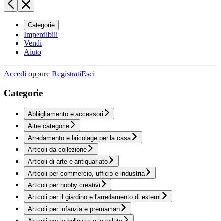
Categorie
Imperdibili
Vendi
Aiuto
Accedi
oppure
Registrati
Esci
Categorie
Abbigliamento e accessori
Altre categorie
Arredamento e bricolage per la casa
Articoli da collezione
Articoli di arte e antiquariato
Articoli per commercio, ufficio e industria
Articoli per hobby creativi
Articoli per il giardino e l'arredamento di esterni
Articoli per infanzia e premaman
Articoli per la bellezza e la salute