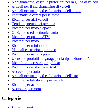
Abbigliamento, caschi e protezioni per la guida di veicoli
Articoli per il merchandising di veicoli
Articoli per tuning ed elaborazione della moto
Pneumatici e cerchi per la moto
Ricambi per altri veicoli
Cerchi e pneumatici per auto
Ricambi per moto d'epoca
GPS, audio ed elettronica auto
Ricambi per quad e ATV
Ricambi per moto
Ricambi per mini moto
Manuali e istruzioni per moto
Ricambi per auto d'epoca
Utensili e prodotti da garage per la riparazione dell'auto
Ricambi e accessori per golf car
Ricambi per motocross e trial
Accessori per auto
Articoli per tuning ed elaborazione dell'auto
Oli, fluidi e lubrificanti per veicoli
Ricambi per auto
Accessori per moto
Categorie
Sport e viaggi