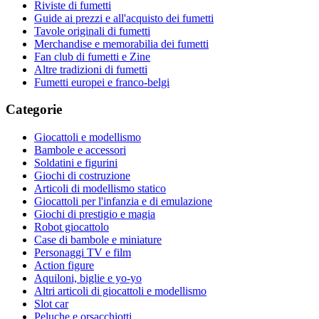
Riviste di fumetti
Guide ai prezzi e all'acquisto dei fumetti
Tavole originali di fumetti
Merchandise e memorabilia dei fumetti
Fan club di fumetti e Zine
Altre tradizioni di fumetti
Fumetti europei e franco-belgi
Categorie
Giocattoli e modellismo
Bambole e accessori
Soldatini e figurini
Giochi di costruzione
Articoli di modellismo statico
Giocattoli per l'infanzia e di emulazione
Giochi di prestigio e magia
Robot giocattolo
Case di bambole e miniature
Personaggi TV e film
Action figure
Aquiloni, biglie e yo-yo
Altri articoli di giocattoli e modellismo
Slot car
Peluche e orsacchiotti