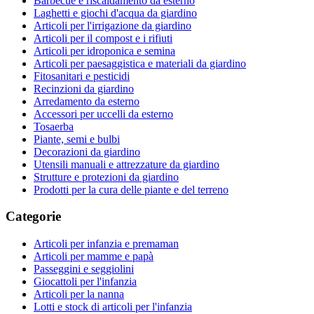
Barbecue e riscaldamento da esterno
Laghetti e giochi d'acqua da giardino
Articoli per l'irrigazione da giardino
Articoli per il compost e i rifiuti
Articoli per idroponica e semina
Articoli per paesaggistica e materiali da giardino
Fitosanitari e pesticidi
Recinzioni da giardino
Arredamento da esterno
Accessori per uccelli da esterno
Tosaerba
Piante, semi e bulbi
Decorazioni da giardino
Utensili manuali e attrezzature da giardino
Strutture e protezioni da giardino
Prodotti per la cura delle piante e del terreno
Categorie
Articoli per infanzia e premaman
Articoli per mamme e papà
Passeggini e seggiolini
Giocattoli per l'infanzia
Articoli per la nanna
Lotti e stock di articoli per l'infanzia