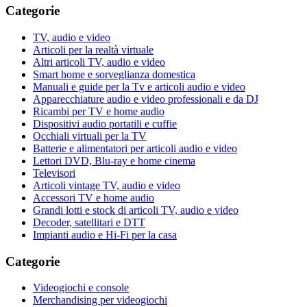
Categorie
TV, audio e video
Articoli per la realtà virtuale
Altri articoli TV, audio e video
Smart home e sorveglianza domestica
Manuali e guide per la Tv e articoli audio e video
Apparecchiature audio e video professionali e da DJ
Ricambi per TV e home audio
Dispositivi audio portatili e cuffie
Occhiali virtuali per la TV
Batterie e alimentatori per articoli audio e video
Lettori DVD, Blu-ray e home cinema
Televisori
Articoli vintage TV, audio e video
Accessori TV e home audio
Grandi lotti e stock di articoli TV, audio e video
Decoder, satellitari e DTT
Impianti audio e Hi-Fi per la casa
Categorie
Videogiochi e console
Merchandising per videogiochi