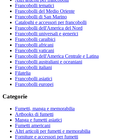
Francobolli tematici
Francobolli del Medio Oriente
Francobolli di San Marino
Cataloghi e accessori per francobolli
Francobolli dell'America del Nord
Francobolli universali e generici
Francobolli caraibici
Francobolli africani
Francobolli vaticani
Francobolli dell'America Centrale e Latina
Francobolli australiani e oceaniani
Francobolli italiani
Filatelia
Francobolli asiatici
Francobolli europei
Categorie
Fumetti, manga e memorabilia
Artbooks di fumetti
Manga e fumetti asiatici
Fumetti americani
Altri articoli per fumetti e memorabilia
Forniture e accessori per fumetti