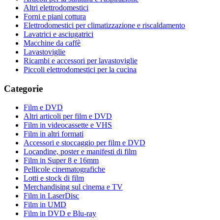
Altri elettrodomestici
Forni e piani cottura
Elettrodomestici per climatizzazione e riscaldamento
Lavatrici e asciugatrici
Macchine da caffè
Lavastoviglie
Ricambi e accessori per lavastoviglie
Piccoli elettrodomestici per la cucina
Categorie
Film e DVD
Altri articoli per film e DVD
Film in videocassette e VHS
Film in altri formati
Accessori e stoccaggio per film e DVD
Locandine, poster e manifesti di film
Film in Super 8 e 16mm
Pellicole cinematografiche
Lotti e stock di film
Merchandising sul cinema e TV
Film in LaserDisc
Film in UMD
Film in DVD e Blu-ray