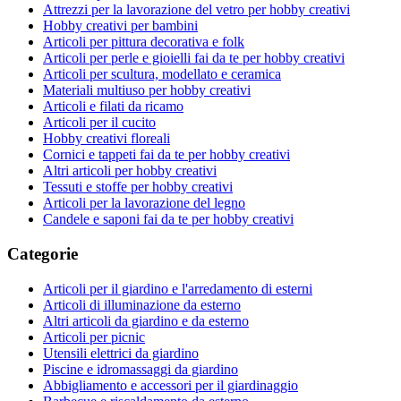
Attrezzi per la lavorazione del vetro per hobby creativi
Hobby creativi per bambini
Articoli per pittura decorativa e folk
Articoli per perle e gioielli fai da te per hobby creativi
Articoli per scultura, modellato e ceramica
Materiali multiuso per hobby creativi
Articoli e filati da ricamo
Articoli per il cucito
Hobby creativi floreali
Cornici e tappeti fai da te per hobby creativi
Altri articoli per hobby creativi
Tessuti e stoffe per hobby creativi
Articoli per la lavorazione del legno
Candele e saponi fai da te per hobby creativi
Categorie
Articoli per il giardino e l'arredamento di esterni
Articoli di illuminazione da esterno
Altri articoli da giardino e da esterno
Articoli per picnic
Utensili elettrici da giardino
Piscine e idromassaggi da giardino
Abbigliamento e accessori per il giardinaggio