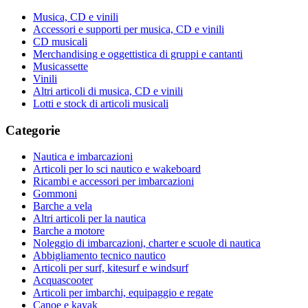
Musica, CD e vinili
Accessori e supporti per musica, CD e vinili
CD musicali
Merchandising e oggettistica di gruppi e cantanti
Musicassette
Vinili
Altri articoli di musica, CD e vinili
Lotti e stock di articoli musicali
Categorie
Nautica e imbarcazioni
Articoli per lo sci nautico e wakeboard
Ricambi e accessori per imbarcazioni
Gommoni
Barche a vela
Altri articoli per la nautica
Barche a motore
Noleggio di imbarcazioni, charter e scuole di nautica
Abbigliamento tecnico nautico
Articoli per surf, kitesurf e windsurf
Acquascooter
Articoli per imbarchi, equipaggio e regate
Canoe e kayak