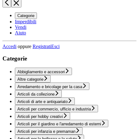
Categorie
Imperdibili
Vendi
Aiuto
Accedi
oppure
Registrati
Esci
Categorie
Abbigliamento e accessori
Altre categorie
Arredamento e bricolage per la casa
Articoli da collezione
Articoli di arte e antiquariato
Articoli per commercio, ufficio e industria
Articoli per hobby creativi
Articoli per il giardino e l'arredamento di esterni
Articoli per infanzia e premaman
Articoli per la bellezza e la salute