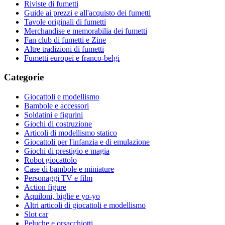
Riviste di fumetti
Guide ai prezzi e all'acquisto dei fumetti
Tavole originali di fumetti
Merchandise e memorabilia dei fumetti
Fan club di fumetti e Zine
Altre tradizioni di fumetti
Fumetti europei e franco-belgi
Categorie
Giocattoli e modellismo
Bambole e accessori
Soldatini e figurini
Giochi di costruzione
Articoli di modellismo statico
Giocattoli per l'infanzia e di emulazione
Giochi di prestigio e magia
Robot giocattolo
Case di bambole e miniature
Personaggi TV e film
Action figure
Aquiloni, biglie e yo-yo
Altri articoli di giocattoli e modellismo
Slot car
Peluche e orsacchiotti