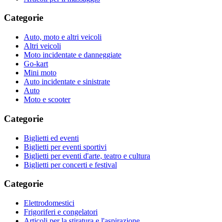
Categorie
Auto, moto e altri veicoli
Altri veicoli
Moto incidentate e danneggiate
Go-kart
Mini moto
Auto incidentate e sinistrate
Auto
Moto e scooter
Categorie
Biglietti ed eventi
Biglietti per eventi sportivi
Biglietti per eventi d'arte, teatro e cultura
Biglietti per concerti e festival
Categorie
Elettrodomestici
Frigoriferi e congelatori
Articoli per la stiratura e l'aspirazione