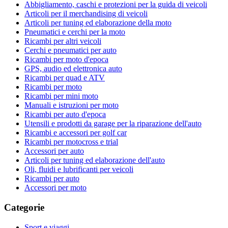
Abbigliamento, caschi e protezioni per la guida di veicoli
Articoli per il merchandising di veicoli
Articoli per tuning ed elaborazione della moto
Pneumatici e cerchi per la moto
Ricambi per altri veicoli
Cerchi e pneumatici per auto
Ricambi per moto d'epoca
GPS, audio ed elettronica auto
Ricambi per quad e ATV
Ricambi per moto
Ricambi per mini moto
Manuali e istruzioni per moto
Ricambi per auto d'epoca
Utensili e prodotti da garage per la riparazione dell'auto
Ricambi e accessori per golf car
Ricambi per motocross e trial
Accessori per auto
Articoli per tuning ed elaborazione dell'auto
Oli, fluidi e lubrificanti per veicoli
Ricambi per auto
Accessori per moto
Categorie
Sport e viaggi