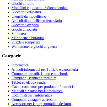
Giochi di ruolo
Modellini e giocattoli radiocomandati
Giocattoli educativi
Utensili da modellismo
Articoli di modellismo ferroviario
Giocattoli d'epoca
Giochi di società
Subbuteo
Marionette e burattini
Puzzle e rompicapi
Warhammer e giochi di guerra
Categorie
Informatica
Articoli informatici per l'ufficio e cancelleria
Computer portatili, laptop e notebook
Stampanti, scanner e forniture
Tablet ed eBook reader
Cavi e connettori per prodotti informatici
Manuali e risorse per l'informatica
Lotti misti per l'informatica
Computer vintage e accessori
Accessori per laptop, portatili e desktop