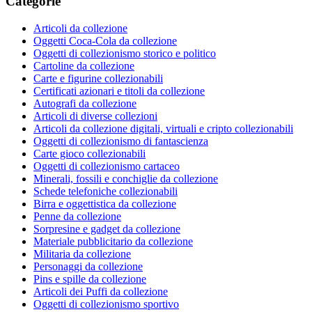
Categorie
Articoli da collezione
Oggetti Coca-Cola da collezione
Oggetti di collezionismo storico e politico
Cartoline da collezione
Carte e figurine collezionabili
Certificati azionari e titoli da collezione
Autografi da collezione
Articoli di diverse collezioni
Articoli da collezione digitali, virtuali e cripto collezionabili
Oggetti di collezionismo di fantascienza
Carte gioco collezionabili
Oggetti di collezionismo cartaceo
Minerali, fossili e conchiglie da collezione
Schede telefoniche collezionabili
Birra e oggettistica da collezione
Penne da collezione
Sorpresine e gadget da collezione
Materiale pubblicitario da collezione
Militaria da collezione
Personaggi da collezione
Pins e spille da collezione
Articoli dei Puffi da collezione
Oggetti di collezionismo sportivo