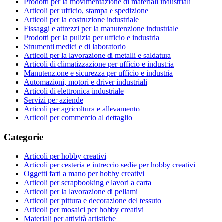
Prodotti per la movimentazione di materiali industriali
Articoli per ufficio, stampa e spedizione
Articoli per la costruzione industriale
Fissaggi e attrezzi per la manutenzione industriale
Prodotti per la pulizia per ufficio e industria
Strumenti medici e di laboratorio
Articoli per la lavorazione di metalli e saldatura
Articoli di climatizzazione per ufficio e industria
Manutenzione e sicurezza per ufficio e industria
Automazioni, motori e driver industriali
Articoli di elettronica industriale
Servizi per aziende
Articoli per agricoltura e allevamento
Articoli per commercio al dettaglio
Categorie
Articoli per hobby creativi
Articoli per cesteria e intreccio sedie per hobby creativi
Oggetti fatti a mano per hobby creativi
Articoli per scrapbooking e lavori a carta
Articoli per la lavorazione di pellami
Articoli per pittura e decorazione del tessuto
Articoli per mosaici per hobby creativi
Materiali per attività artistiche