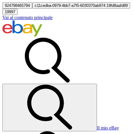
924798465794
c11cedba-0979-4bb7-a7f5-6030370ab974:19fd8aafd89
19997
Vai al contenuto principale
Il mio eBay