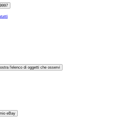
9997
tatti
ostra l'elenco di oggetti che osservi
 mio eBay