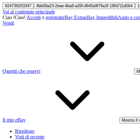
924739253347
4bb58a23-2eae-4ba9-a26f-d640a9f76e2f:19fd711d564
1
Vai al contenuto principale
Ciao
!
Ciao!
Accedi
o
registrati
eBay Extra
eBay Imperdibili
Aiuto e con
Vendi
Oggetti che osservi
M
Il mio eBay
Mostra Il
Riepilogo
Visti di recente