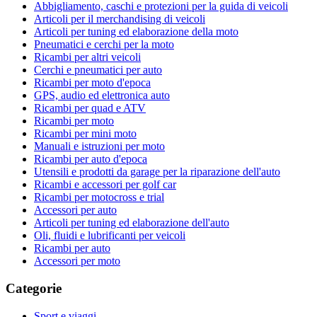
Abbigliamento, caschi e protezioni per la guida di veicoli
Articoli per il merchandising di veicoli
Articoli per tuning ed elaborazione della moto
Pneumatici e cerchi per la moto
Ricambi per altri veicoli
Cerchi e pneumatici per auto
Ricambi per moto d'epoca
GPS, audio ed elettronica auto
Ricambi per quad e ATV
Ricambi per moto
Ricambi per mini moto
Manuali e istruzioni per moto
Ricambi per auto d'epoca
Utensili e prodotti da garage per la riparazione dell'auto
Ricambi e accessori per golf car
Ricambi per motocross e trial
Accessori per auto
Articoli per tuning ed elaborazione dell'auto
Oli, fluidi e lubrificanti per veicoli
Ricambi per auto
Accessori per moto
Categorie
Sport e viaggi