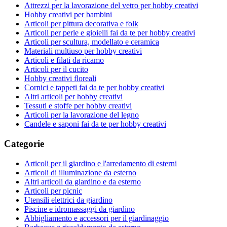
Attrezzi per la lavorazione del vetro per hobby creativi
Hobby creativi per bambini
Articoli per pittura decorativa e folk
Articoli per perle e gioielli fai da te per hobby creativi
Articoli per scultura, modellato e ceramica
Materiali multiuso per hobby creativi
Articoli e filati da ricamo
Articoli per il cucito
Hobby creativi floreali
Cornici e tappeti fai da te per hobby creativi
Altri articoli per hobby creativi
Tessuti e stoffe per hobby creativi
Articoli per la lavorazione del legno
Candele e saponi fai da te per hobby creativi
Categorie
Articoli per il giardino e l'arredamento di esterni
Articoli di illuminazione da esterno
Altri articoli da giardino e da esterno
Articoli per picnic
Utensili elettrici da giardino
Piscine e idromassaggi da giardino
Abbigliamento e accessori per il giardinaggio