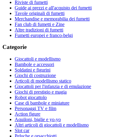
Riviste di fumetti
Guide ai prezzi e all'acquisto dei fumetti
Tavole originali di fumetti
Merchandise e memorabilia dei fumetti
Fan club di fumetti e Zine
Altre tradizioni di fumetti
Fumetti europei e franco-belgi
Categorie
Giocattoli e modellismo
Bambole e accessori
Soldatini e figurini
Giochi di costruzione
Articoli di modellismo statico
Giocattoli per l'infanzia e di emulazione
Giochi di prestigio e magia
Robot giocattolo
Case di bambole e miniature
Personaggi TV e film
Action figure
Aquiloni, biglie e yo-yo
Altri articoli di giocattoli e modellismo
Slot car
Peluche e orsacchiotti