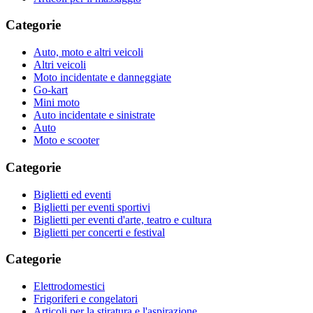
Categorie
Auto, moto e altri veicoli
Altri veicoli
Moto incidentate e danneggiate
Go-kart
Mini moto
Auto incidentate e sinistrate
Auto
Moto e scooter
Categorie
Biglietti ed eventi
Biglietti per eventi sportivi
Biglietti per eventi d'arte, teatro e cultura
Biglietti per concerti e festival
Categorie
Elettrodomestici
Frigoriferi e congelatori
Articoli per la stiratura e l'aspirazione