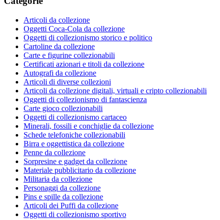
Categorie
Articoli da collezione
Oggetti Coca-Cola da collezione
Oggetti di collezionismo storico e politico
Cartoline da collezione
Carte e figurine collezionabili
Certificati azionari e titoli da collezione
Autografi da collezione
Articoli di diverse collezioni
Articoli da collezione digitali, virtuali e cripto collezionabili
Oggetti di collezionismo di fantascienza
Carte gioco collezionabili
Oggetti di collezionismo cartaceo
Minerali, fossili e conchiglie da collezione
Schede telefoniche collezionabili
Birra e oggettistica da collezione
Penne da collezione
Sorpresine e gadget da collezione
Materiale pubblicitario da collezione
Militaria da collezione
Personaggi da collezione
Pins e spille da collezione
Articoli dei Puffi da collezione
Oggetti di collezionismo sportivo