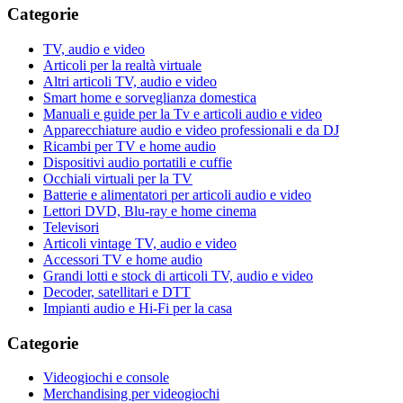
Categorie
TV, audio e video
Articoli per la realtà virtuale
Altri articoli TV, audio e video
Smart home e sorveglianza domestica
Manuali e guide per la Tv e articoli audio e video
Apparecchiature audio e video professionali e da DJ
Ricambi per TV e home audio
Dispositivi audio portatili e cuffie
Occhiali virtuali per la TV
Batterie e alimentatori per articoli audio e video
Lettori DVD, Blu-ray e home cinema
Televisori
Articoli vintage TV, audio e video
Accessori TV e home audio
Grandi lotti e stock di articoli TV, audio e video
Decoder, satellitari e DTT
Impianti audio e Hi-Fi per la casa
Categorie
Videogiochi e console
Merchandising per videogiochi