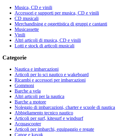
Musica, CD e vinili
Accessori e supporti per musica, CD e vinili
CD musicali
Merchandising e oggettistica di gruppi e cantanti
Musicassette
Vinili
Altri articoli di musica, CD e vinili
Lotti e stock di articoli musicali
Categorie
Nautica e imbarcazioni
Articoli per lo sci nautico e wakeboard
Ricambi e accessori per imbarcazioni
Gommoni
Barche a vela
Altri articoli per la nautica
Barche a motore
Noleggio di imbarcazioni, charter e scuole di nautica
Abbigliamento tecnico nautico
Articoli per surf, kitesurf e windsurf
Acquascooter
Articoli per imbarchi, equipaggio e regate
Canoe e kayak