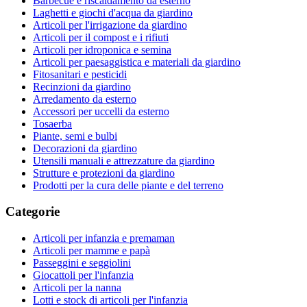
Barbecue e riscaldamento da esterno
Laghetti e giochi d'acqua da giardino
Articoli per l'irrigazione da giardino
Articoli per il compost e i rifiuti
Articoli per idroponica e semina
Articoli per paesaggistica e materiali da giardino
Fitosanitari e pesticidi
Recinzioni da giardino
Arredamento da esterno
Accessori per uccelli da esterno
Tosaerba
Piante, semi e bulbi
Decorazioni da giardino
Utensili manuali e attrezzature da giardino
Strutture e protezioni da giardino
Prodotti per la cura delle piante e del terreno
Categorie
Articoli per infanzia e premaman
Articoli per mamme e papà
Passeggini e seggiolini
Giocattoli per l'infanzia
Articoli per la nanna
Lotti e stock di articoli per l'infanzia