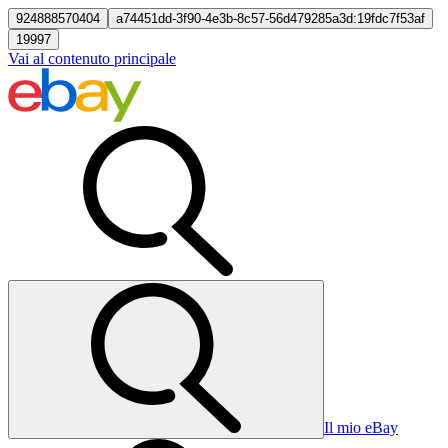
924888570404
a74451dd-3f90-4e3b-8c57-56d479285a3d:19fdc7f53af
19997
Vai al contenuto principale
Il mio eBay