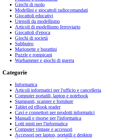
Giochi di ruolo
Modellini e giocattoli radiocomandati
Giocattoli educativi
Utensili da modellismo
Articoli di modellismo ferroviario
Giocattoli d'epoca
Giochi di società
Subbuteo
Marionette e burattini
Puzzle e rompicapi
Warhammer e giochi di guerra
Categorie
Informatica
Articoli informatici per l'ufficio e cancelleria
Computer portatili, laptop e notebook
Stampanti, scanner e forniture
Tablet ed eBook reader
Cavi e connettori per prodotti informatici
Manuali e risorse per l'informatica
Lotti misti per l'informatica
Computer vintage e accessori
Accessori per laptop, portatili e desktop