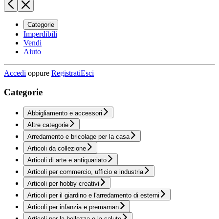
Categorie
Imperdibili
Vendi
Aiuto
Accedi
oppure
Registrati
Esci
Categorie
Abbigliamento e accessori
Altre categorie
Arredamento e bricolage per la casa
Articoli da collezione
Articoli di arte e antiquariato
Articoli per commercio, ufficio e industria
Articoli per hobby creativi
Articoli per il giardino e l'arredamento di esterni
Articoli per infanzia e premaman
Articoli per la bellezza e la salute