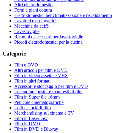
Altri elettrodomestici
Forni e piani cottura
Elettrodomestici per climatizzazione e riscaldamento
Lavatrici e asciugatrici
Macchine da caffè
Lavastoviglie
Ricambi e accessori per lavastoviglie
Piccoli elettrodomestici per la cucina
Categorie
Film e DVD
Altri articoli per film e DVD
Film in videocassette e VHS
Film in altri formati
Accessori e stoccaggio per film e DVD
Locandine, poster e manifesti di film
Film in Super 8 e 16mm
Pellicole cinematografiche
Lotti e stock di film
Merchandising sul cinema e TV
Film in LaserDisc
Film in UMD
Film in DVD e Blu-ray