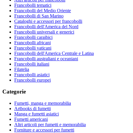
Francobolli tematici
Francobolli del Medio Oriente
Francobolli di San Marino
Cataloghi e accessori per francobolli
Francobolli dell'America del Nord
Francobolli universali e generici
Francobolli caraibici
Francobolli africani
Francobolli vaticani
Francobolli dell'America Centrale e Latina
Francobolli australiani e oceaniani
Francobolli italiani
Filatelia
Francobolli asiatici
Francobolli europei
Categorie
Fumetti, manga e memorabilia
Artbooks di fumetti
Manga e fumetti asiatici
Fumetti americani
Altri articoli per fumetti e memorabilia
Forniture e accessori per fumetti