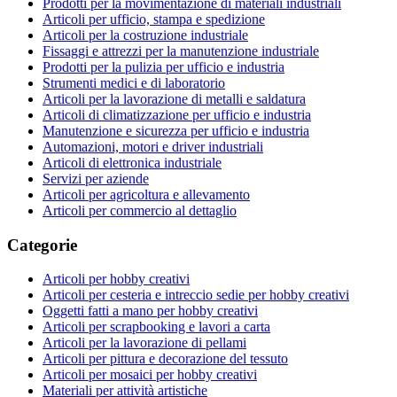
Prodotti per la movimentazione di materiali industriali
Articoli per ufficio, stampa e spedizione
Articoli per la costruzione industriale
Fissaggi e attrezzi per la manutenzione industriale
Prodotti per la pulizia per ufficio e industria
Strumenti medici e di laboratorio
Articoli per la lavorazione di metalli e saldatura
Articoli di climatizzazione per ufficio e industria
Manutenzione e sicurezza per ufficio e industria
Automazioni, motori e driver industriali
Articoli di elettronica industriale
Servizi per aziende
Articoli per agricoltura e allevamento
Articoli per commercio al dettaglio
Categorie
Articoli per hobby creativi
Articoli per cesteria e intreccio sedie per hobby creativi
Oggetti fatti a mano per hobby creativi
Articoli per scrapbooking e lavori a carta
Articoli per la lavorazione di pellami
Articoli per pittura e decorazione del tessuto
Articoli per mosaici per hobby creativi
Materiali per attività artistiche