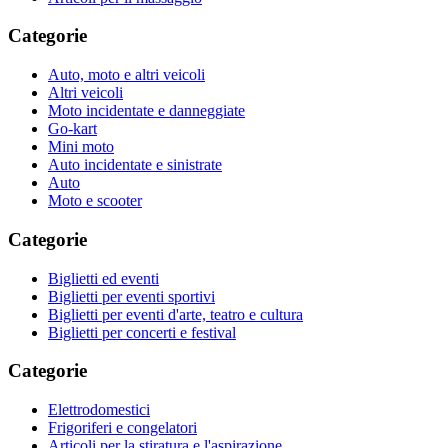
Categorie
Auto, moto e altri veicoli
Altri veicoli
Moto incidentate e danneggiate
Go-kart
Mini moto
Auto incidentate e sinistrate
Auto
Moto e scooter
Categorie
Biglietti ed eventi
Biglietti per eventi sportivi
Biglietti per eventi d'arte, teatro e cultura
Biglietti per concerti e festival
Categorie
Elettrodomestici
Frigoriferi e congelatori
Articoli per la stiratura e l'aspirazione