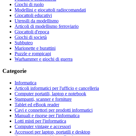
Giochi di ruolo
Modellini e giocattoli radiocomandati
Giocattoli educativi
Utensili da modellismo
Articoli di modellismo ferroviario
Giocattoli d'epoca
Giochi di società
Subbuteo
Marionette e burattini
Puzzle e rompicapi
Warhammer e giochi di guerra
Categorie
Informatica
Articoli informatici per l'ufficio e cancelleria
Computer portatili, laptop e notebook
Stampanti, scanner e forniture
Tablet ed eBook reader
Cavi e connettori per prodotti informatici
Manuali e risorse per l'informatica
Lotti misti per l'informatica
Computer vintage e accessori
Accessori per laptop, portatili e desktop