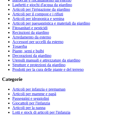
Barbecue e riscaldamento da esterno
Laghetti e giochi d'acqua da giardino
Articoli per l'irrigazione da giardino
Articoli per il compost e i rifiuti
Articoli per idroponica e semina
Articoli per paesaggistica e materiali da giardino
Fitosanitari e pesticidi
Recinzioni da giardino
Arredamento da esterno
Accessori per uccelli da esterno
Tosaerba
Piante, semi e bulbi
Decorazioni da giardino
Utensili manuali e attrezzature da giardino
Strutture e protezioni da giardino
Prodotti per la cura delle piante e del terreno
Categorie
Articoli per infanzia e premaman
Articoli per mamme e papà
Passeggini e seggiolini
Giocattoli per l'infanzia
Articoli per la nanna
Lotti e stock di articoli per l'infanzia