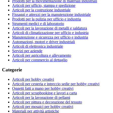
Prodotti per la movimentazione di materiali industriali
Articoli per ufficio, stampa e spedizione
Articoli per la costruzione industriale
Fissaggi e attrezzi per la manutenzione industriale
Prodotti per la pulizia per ufficio e industria
Strumenti medici e di laboratorio
Articoli per la lavorazione di metalli e saldatura
Articoli di climatizzazione per ufficio e industria
Manutenzione e sicurezza per ufficio e industria
Automazioni, motori e driver industriali
Articoli di elettronica industriale
Servizi per aziende
Articoli per agricoltura e allevamento
Articoli per commercio al dettaglio
Categorie
Articoli per hobby creativi
Articoli per cesteria e intreccio sedie per hobby creativi
Oggetti fatti a mano per hobby creativi
Articoli per scrapbooking e lavori a carta
Articoli per la lavorazione di pellami
Articoli per pittura e decorazione del tessuto
Articoli per mosaici per hobby creativi
Materiali per attività artistiche