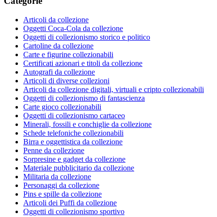
Categorie
Articoli da collezione
Oggetti Coca-Cola da collezione
Oggetti di collezionismo storico e politico
Cartoline da collezione
Carte e figurine collezionabili
Certificati azionari e titoli da collezione
Autografi da collezione
Articoli di diverse collezioni
Articoli da collezione digitali, virtuali e cripto collezionabili
Oggetti di collezionismo di fantascienza
Carte gioco collezionabili
Oggetti di collezionismo cartaceo
Minerali, fossili e conchiglie da collezione
Schede telefoniche collezionabili
Birra e oggettistica da collezione
Penne da collezione
Sorpresine e gadget da collezione
Materiale pubblicitario da collezione
Militaria da collezione
Personaggi da collezione
Pins e spille da collezione
Articoli dei Puffi da collezione
Oggetti di collezionismo sportivo