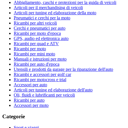
Abbigliamento, caschi e protezioni per la guida di veicoli
Articoli per il merchandising di veicoli
Articoli per tuning ed elaborazione della moto
Pneumatici e cerchi per la moto
Ricambi per altri veicoli
Cerchi e pneumatici per auto
Ricambi per moto d'epoca
GPS, audio ed elettronica auto
Ricambi per quad e ATV
Ricambi per moto
Ricambi per mini moto
Manuali e istruzioni per moto
Ricambi per auto d'epoca
Utensili e prodotti da garage per la riparazione dell'auto
Ricambi e accessori per golf car
Ricambi per motocross e trial
Accessori per auto
Articoli per tuning ed elaborazione dell'auto
Oli, fluidi e lubrificanti per veicoli
Ricambi per auto
Accessori per moto
Categorie
Sport e viaggi