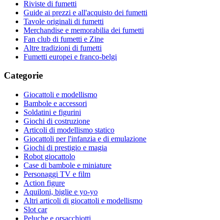
Riviste di fumetti
Guide ai prezzi e all'acquisto dei fumetti
Tavole originali di fumetti
Merchandise e memorabilia dei fumetti
Fan club di fumetti e Zine
Altre tradizioni di fumetti
Fumetti europei e franco-belgi
Categorie
Giocattoli e modellismo
Bambole e accessori
Soldatini e figurini
Giochi di costruzione
Articoli di modellismo statico
Giocattoli per l'infanzia e di emulazione
Giochi di prestigio e magia
Robot giocattolo
Case di bambole e miniature
Personaggi TV e film
Action figure
Aquiloni, biglie e yo-yo
Altri articoli di giocattoli e modellismo
Slot car
Peluche e orsacchiotti