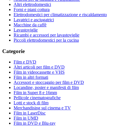
Altri elettrodomestici
Forni e piani cottura
Elettrodomestici per climatizzazione e riscaldamento
Lavatrici e asciugatrici
Macchine da caffè
Lavastoviglie
Ricambi e accessori per lavastoviglie
Piccoli elettrodomestici per la cucina
Categorie
Film e DVD
Altri articoli per film e DVD
Film in videocassette e VHS
Film in altri formati
Accessori e stoccaggio per film e DVD
Locandine, poster e manifesti di film
Film in Super 8 e 16mm
Pellicole cinematografiche
Lotti e stock di film
Merchandising sul cinema e TV
Film in LaserDisc
Film in UMD
Film in DVD e Blu-ray