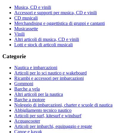
Musica, CD e vinili
Accessori e supporti per musica, CD e vinili
CD musicali
Merchandising e oggettistica di gruppi e cantanti
Musicassette
Vinili
Altri articoli di musica, CD e vinili
Lotti e stock di articoli musicali
Categorie
Nautica e imbarcazioni
Articoli per lo sci nautico e wakeboard
Ricambi e accessori per imbarcazioni
Gommoni
Barche a vela
Altri articoli per la nautica
Barche a motore
Noleggio di imbarcazioni, charter e scuole di nautica
Abbigliamento tecnico nautico
Articoli per surf, kitesurf e windsurf
Acquascooter
Articoli per imbarchi, equipaggio e regate
Canoe e kayak