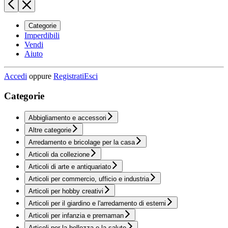
Categorie
Imperdibili
Vendi
Aiuto
Accedi
oppure
Registrati
Esci
Categorie
Abbigliamento e accessori
Altre categorie
Arredamento e bricolage per la casa
Articoli da collezione
Articoli di arte e antiquariato
Articoli per commercio, ufficio e industria
Articoli per hobby creativi
Articoli per il giardino e l'arredamento di esterni
Articoli per infanzia e premaman
Articoli per la bellezza e la salute