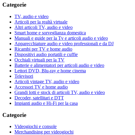
Categorie
TV, audio e video
Articoli per la realtà virtuale
Altri articoli TV, audio e video
Smart home e sorveglianza domestica
Manuali e guide per la Tv e articoli audio e video
Apparecchiature audio e video professionali e da DJ
Ricambi per TV e home audio
Dispositivi audio portatili e cuffie
Occhiali virtuali per la TV
Batterie e alimentatori per articoli audio e video
Lettori DVD, Blu-ray e home cinema
Televisori
Articoli vintage TV, audio e video
Accessori TV e home audio
Grandi lotti e stock di articoli TV, audio e video
Decoder, satellitari e DTT
Impianti audio e Hi-Fi per la casa
Categorie
Videogiochi e console
Merchandising per videogiochi