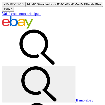
925082913716
fd3a6479-7ada-43cc-b044-17056d1a5e75:19fe54a192e
19997
Vai al contenuto principale
Il mio eBay