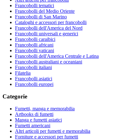
Francobolli tematici
Francobolli del Medio Oriente
Francobolli di San Marino
Cataloghi e accessori per francobolli
Francobolli dell'America del Nord
Francobolli universali e generici
Francobolli caraibici
Francobolli africani
Francobolli vaticani
Francobolli dell'America Centrale e Latina
Francobolli australiani e oceaniani
Francobolli italiani
Filatelia
Francobolli asiatici
Francobolli europei
Categorie
Fumetti, manga e memorabilia
Artbooks di fumetti
Manga e fumetti asiatici
Fumetti americani
Altri articoli per fumetti e memorabilia
Forniture e accessori per fumetti