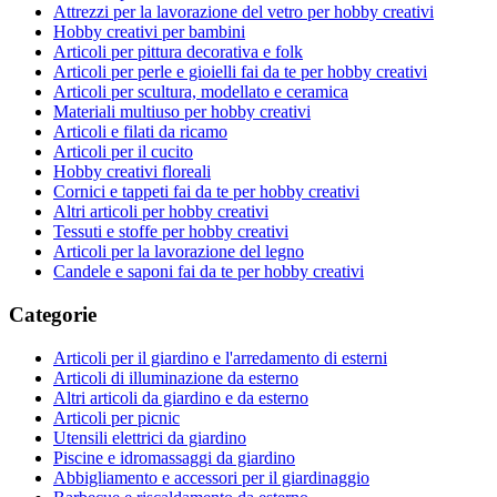
Attrezzi per la lavorazione del vetro per hobby creativi
Hobby creativi per bambini
Articoli per pittura decorativa e folk
Articoli per perle e gioielli fai da te per hobby creativi
Articoli per scultura, modellato e ceramica
Materiali multiuso per hobby creativi
Articoli e filati da ricamo
Articoli per il cucito
Hobby creativi floreali
Cornici e tappeti fai da te per hobby creativi
Altri articoli per hobby creativi
Tessuti e stoffe per hobby creativi
Articoli per la lavorazione del legno
Candele e saponi fai da te per hobby creativi
Categorie
Articoli per il giardino e l'arredamento di esterni
Articoli di illuminazione da esterno
Altri articoli da giardino e da esterno
Articoli per picnic
Utensili elettrici da giardino
Piscine e idromassaggi da giardino
Abbigliamento e accessori per il giardinaggio