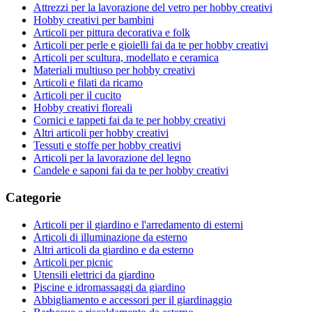
Attrezzi per la lavorazione del vetro per hobby creativi
Hobby creativi per bambini
Articoli per pittura decorativa e folk
Articoli per perle e gioielli fai da te per hobby creativi
Articoli per scultura, modellato e ceramica
Materiali multiuso per hobby creativi
Articoli e filati da ricamo
Articoli per il cucito
Hobby creativi floreali
Cornici e tappeti fai da te per hobby creativi
Altri articoli per hobby creativi
Tessuti e stoffe per hobby creativi
Articoli per la lavorazione del legno
Candele e saponi fai da te per hobby creativi
Categorie
Articoli per il giardino e l'arredamento di esterni
Articoli di illuminazione da esterno
Altri articoli da giardino e da esterno
Articoli per picnic
Utensili elettrici da giardino
Piscine e idromassaggi da giardino
Abbigliamento e accessori per il giardinaggio