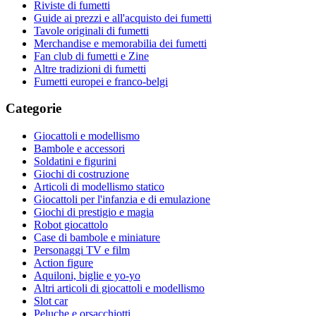
Riviste di fumetti
Guide ai prezzi e all'acquisto dei fumetti
Tavole originali di fumetti
Merchandise e memorabilia dei fumetti
Fan club di fumetti e Zine
Altre tradizioni di fumetti
Fumetti europei e franco-belgi
Categorie
Giocattoli e modellismo
Bambole e accessori
Soldatini e figurini
Giochi di costruzione
Articoli di modellismo statico
Giocattoli per l'infanzia e di emulazione
Giochi di prestigio e magia
Robot giocattolo
Case di bambole e miniature
Personaggi TV e film
Action figure
Aquiloni, biglie e yo-yo
Altri articoli di giocattoli e modellismo
Slot car
Peluche e orsacchiotti