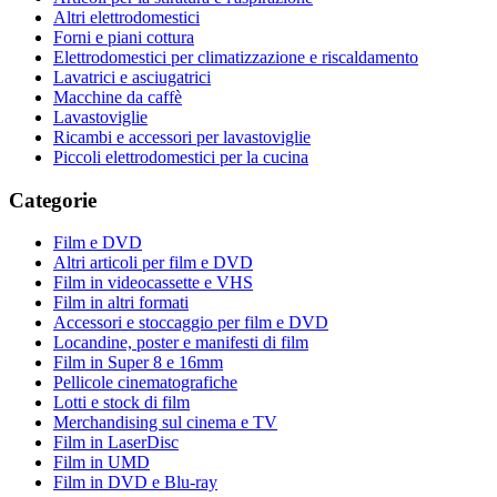
Altri elettrodomestici
Forni e piani cottura
Elettrodomestici per climatizzazione e riscaldamento
Lavatrici e asciugatrici
Macchine da caffè
Lavastoviglie
Ricambi e accessori per lavastoviglie
Piccoli elettrodomestici per la cucina
Categorie
Film e DVD
Altri articoli per film e DVD
Film in videocassette e VHS
Film in altri formati
Accessori e stoccaggio per film e DVD
Locandine, poster e manifesti di film
Film in Super 8 e 16mm
Pellicole cinematografiche
Lotti e stock di film
Merchandising sul cinema e TV
Film in LaserDisc
Film in UMD
Film in DVD e Blu-ray