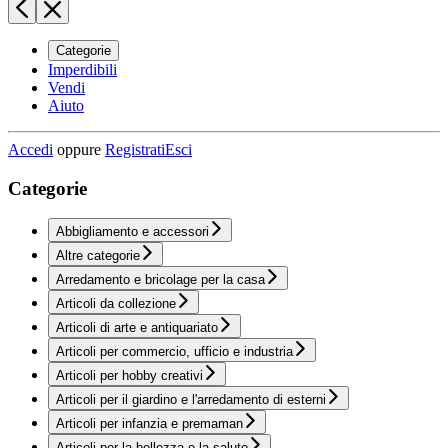
Categorie
Imperdibili
Vendi
Aiuto
Accedi
oppure
Registrati
Esci
Categorie
Abbigliamento e accessori
Altre categorie
Arredamento e bricolage per la casa
Articoli da collezione
Articoli di arte e antiquariato
Articoli per commercio, ufficio e industria
Articoli per hobby creativi
Articoli per il giardino e l'arredamento di esterni
Articoli per infanzia e premaman
Articoli per la bellezza e la salute