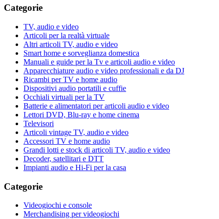
Categorie
TV, audio e video
Articoli per la realtà virtuale
Altri articoli TV, audio e video
Smart home e sorveglianza domestica
Manuali e guide per la Tv e articoli audio e video
Apparecchiature audio e video professionali e da DJ
Ricambi per TV e home audio
Dispositivi audio portatili e cuffie
Occhiali virtuali per la TV
Batterie e alimentatori per articoli audio e video
Lettori DVD, Blu-ray e home cinema
Televisori
Articoli vintage TV, audio e video
Accessori TV e home audio
Grandi lotti e stock di articoli TV, audio e video
Decoder, satellitari e DTT
Impianti audio e Hi-Fi per la casa
Categorie
Videogiochi e console
Merchandising per videogiochi