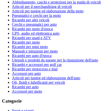
Abbigliamento, caschi e protezioni per la guida di veicoli
Articoli per il merchandising di veicoli
Articoli per tuning ed elaborazione della moto
Pneumatici e cerchi per la moto
Ricambi per altri veicoli
Cerchi e pneumatici per auto
Ricambi per moto d'epoca
GPS, audio ed elettronica auto
Ricambi per quad e ATV
Ricambi per moto
Ricambi per mini moto
Manuali e istruzioni per moto
Ricambi per auto d'epoca
Utensili e prodotti da garage per la riparazione dell'auto
Ricambi e accessori per golf car
Ricambi per motocross e trial
Accessori per auto
Articoli per tuning ed elaborazione dell'auto
Oli, fluidi e lubrificanti per veicoli
Ricambi per auto
Accessori per moto
Categorie
Sport e viaggi