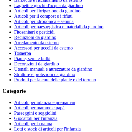
Barbecue e riscaldamento da esterno
Laghetti e giochi d'acqua da giardino
Articoli per l'irrigazione da giardino
Articoli per il compost e i rifiuti
Articoli per idroponica e semina
Articoli per paesaggistica e materiali da giardino
Fitosanitari e pesticidi
Recinzioni da giardino
Arredamento da esterno
Accessori per uccelli da esterno
Tosaerba
Piante, semi e bulbi
Decorazioni da giardino
Utensili manuali e attrezzature da giardino
Strutture e protezioni da giardino
Prodotti per la cura delle piante e del terreno
Categorie
Articoli per infanzia e premaman
Articoli per mamme e papà
Passeggini e seggiolini
Giocattoli per l'infanzia
Articoli per la nanna
Lotti e stock di articoli per l'infanzia