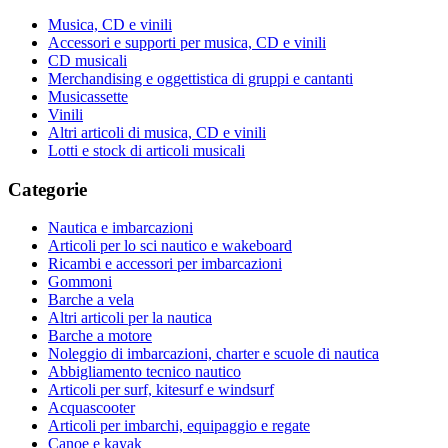
Musica, CD e vinili
Accessori e supporti per musica, CD e vinili
CD musicali
Merchandising e oggettistica di gruppi e cantanti
Musicassette
Vinili
Altri articoli di musica, CD e vinili
Lotti e stock di articoli musicali
Categorie
Nautica e imbarcazioni
Articoli per lo sci nautico e wakeboard
Ricambi e accessori per imbarcazioni
Gommoni
Barche a vela
Altri articoli per la nautica
Barche a motore
Noleggio di imbarcazioni, charter e scuole di nautica
Abbigliamento tecnico nautico
Articoli per surf, kitesurf e windsurf
Acquascooter
Articoli per imbarchi, equipaggio e regate
Canoe e kayak