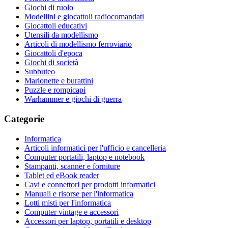
Giochi di ruolo
Modellini e giocattoli radiocomandati
Giocattoli educativi
Utensili da modellismo
Articoli di modellismo ferroviario
Giocattoli d'epoca
Giochi di società
Subbuteo
Marionette e burattini
Puzzle e rompicapi
Warhammer e giochi di guerra
Categorie
Informatica
Articoli informatici per l'ufficio e cancelleria
Computer portatili, laptop e notebook
Stampanti, scanner e forniture
Tablet ed eBook reader
Cavi e connettori per prodotti informatici
Manuali e risorse per l'informatica
Lotti misti per l'informatica
Computer vintage e accessori
Accessori per laptop, portatili e desktop