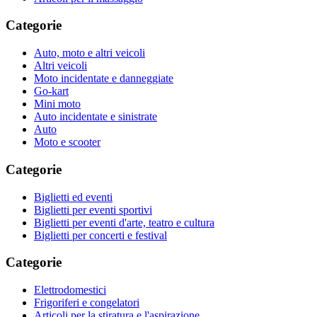
Categorie
Auto, moto e altri veicoli
Altri veicoli
Moto incidentate e danneggiate
Go-kart
Mini moto
Auto incidentate e sinistrate
Auto
Moto e scooter
Categorie
Biglietti ed eventi
Biglietti per eventi sportivi
Biglietti per eventi d'arte, teatro e cultura
Biglietti per concerti e festival
Categorie
Elettrodomestici
Frigoriferi e congelatori
Articoli per la stiratura e l'aspirazione