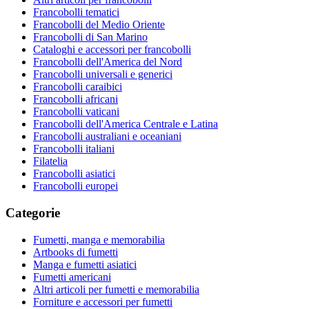
Francobolli tematici
Francobolli del Medio Oriente
Francobolli di San Marino
Cataloghi e accessori per francobolli
Francobolli dell'America del Nord
Francobolli universali e generici
Francobolli caraibici
Francobolli africani
Francobolli vaticani
Francobolli dell'America Centrale e Latina
Francobolli australiani e oceaniani
Francobolli italiani
Filatelia
Francobolli asiatici
Francobolli europei
Categorie
Fumetti, manga e memorabilia
Artbooks di fumetti
Manga e fumetti asiatici
Fumetti americani
Altri articoli per fumetti e memorabilia
Forniture e accessori per fumetti