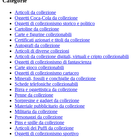
Categorie
Articoli da collezione
Oggetti Coca-Cola da collezione
Oggetti di collezionismo storico e politico
Cartoline da collezione
Carte e figurine collezionabili
Certificati azionari e titoli da collezione
Autografi da collezione
Articoli di diverse collezioni
Articoli da collezione digitali, virtuali e cripto collezionabili
Oggetti di collezionismo di fantascienza
Carte gioco collezionabili
Oggetti di collezionismo cartaceo
Minerali, fossili e conchiglie da collezione
Schede telefoniche collezionabili
Birra e oggettistica da collezione
Penne da collezione
Sorpresine e gadget da collezione
Materiale pubblicitario da collezione
Militaria da collezione
Personaggi da collezione
Pins e spille da collezione
Articoli dei Puffi da collezione
Oggetti di collezionismo sportivo