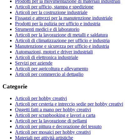
Prodotti per la movimentazione di materiali industriali
Articoli per ufficio, stampa e spedizione
Articoli per la costruzione industriale
Fissaggi e attrezzi per la manutenzione industriale
Prodotti per la pulizia per ufficio e industria
Strumenti medici e di laboratorio
Articoli per la lavorazione di metalli e saldatura
Articoli di climatizzazione per ufficio e industria
Manutenzione e sicurezza per ufficio e industria
Automazioni, motori e driver industriali
Articoli di elettronica industriale
Servizi per aziende
Articoli per agricoltura e allevamento
Articoli per commercio al dettaglio
Categorie
Articoli per hobby creativi
Articoli per cesteria e intreccio sedie per hobby creativi
Oggetti fatti a mano per hobby creativi
Articoli per scrapbooking e lavori a carta
Articoli per la lavorazione di pellami
Articoli per pittura e decorazione del tessuto
Articoli per mosaici per hobby creativi
Materiali per attività artistiche