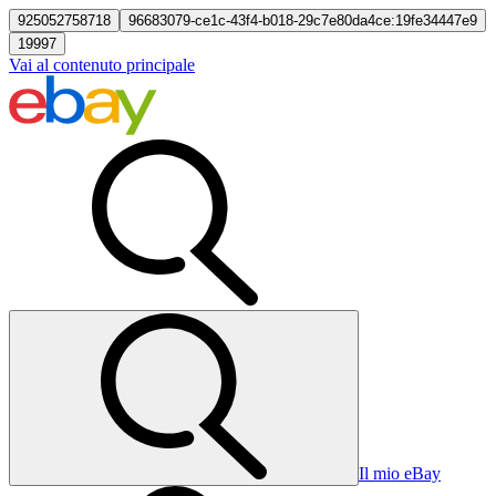
925052758718
96683079-ce1c-43f4-b018-29c7e80da4ce:19fe34447e9
19997
Vai al contenuto principale
Il mio eBay