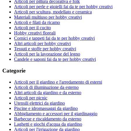
Articoli per pittura decorativa e folk
Articoli per perle e gioielli fai da te per hobby creativi
Articoli per scultura, modellato e ceramica
Materiali multiuso per hobby creativi
Articoli e filati da ricamo
Articoli per il cucito
Hobby creativi floreali
Cornici e tappeti fai da te per hobby creativi
Altri articoli per hobby creativi
Tessuti e stoffe per hobby creativi
Articoli per la lavorazione del legno
Candele e saponi fai da te per hobby creativi
Categorie
Articoli per il giardino e l'arredamento di esterni
Articoli di illuminazione da esterno
Altri articoli da giardino e da esterno
Articoli per picnic
Utensili elettrici da giardino
Piscine e idromassaggi da giardino
Abbigliamento e accessori per il giardinaggio
Barbecue e riscaldamento da esterno
Laghetti e giochi d'acqua da giardino
Articoli per l'irrigazione da giardino