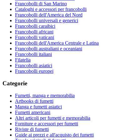
Francobolli di San Marino
Cataloghi e accessori per francobolli
Francobolli dell'America del Nord
Francobolli universali e generici
Francobolli caraibici
Francobolli africani
Francobolli vaticani
Francobolli dell'America Centrale e Latina
Francobolli australiani e oceaniani
Francobolli italiani
Filatelia
Francobolli asiatici
Francobolli europei
Categorie
Fumetti, manga e memorabilia
Artbooks di fumetti
Manga e fumetti asiatici
Fumetti americani
Altri articoli per fumetti e memorabilia
Forniture e accessori per fumetti
Riviste di fumetti
Guide ai prezzi e all'acquisto dei fumetti