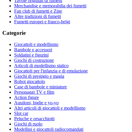
Tavole originali di fumetti
Merchandise e memorabilia dei fumetti
Fan club di fumetti e Zine
Altre tradizioni di fumetti
Fumetti europei e franco-belgi
Categorie
Giocattoli e modellismo
Bambole e accessori
Soldatini e figurini
Giochi di costruzione
Articoli di modellismo statico
Giocattoli per l'infanzia e di emulazione
Giochi di prestigio e magia
Robot giocattolo
Case di bambole e miniature
Personaggi TV e film
Action figure
Aquiloni, biglie e yo-yo
Altri articoli di giocattoli e modellismo
Slot car
Peluche e orsacchiotti
Giochi di ruolo
Modellini e giocattoli radiocomandati