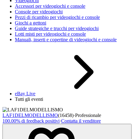
Videogiochi
Accessori per videogiochi e console
Console per videogiochi
Pezzi di ricambio per videogiochi e console
Giochi a gettoni
Guide strategiche e trucchi per videogiochi
Lotti misti per videogiochi e console
Manuali, inserti e copertine di videogiochi e console
eBay Live
Tutti gli eventi
LAF1DELMODELLISMO
(16458)
·
Professionale
100.00% di feedback positivi
·
Contatta il venditore