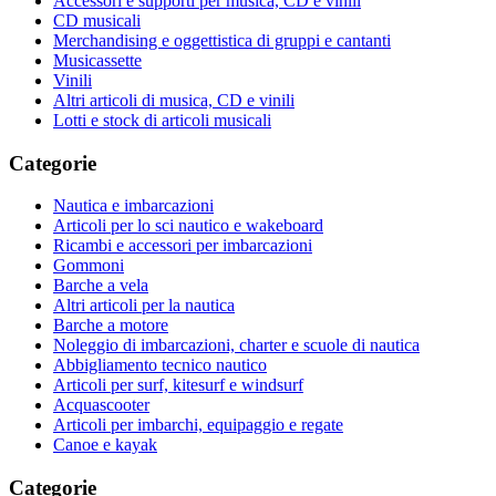
Accessori e supporti per musica, CD e vinili
CD musicali
Merchandising e oggettistica di gruppi e cantanti
Musicassette
Vinili
Altri articoli di musica, CD e vinili
Lotti e stock di articoli musicali
Categorie
Nautica e imbarcazioni
Articoli per lo sci nautico e wakeboard
Ricambi e accessori per imbarcazioni
Gommoni
Barche a vela
Altri articoli per la nautica
Barche a motore
Noleggio di imbarcazioni, charter e scuole di nautica
Abbigliamento tecnico nautico
Articoli per surf, kitesurf e windsurf
Acquascooter
Articoli per imbarchi, equipaggio e regate
Canoe e kayak
Categorie