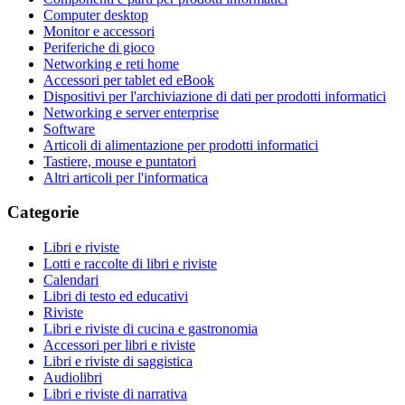
Computer desktop
Monitor e accessori
Periferiche di gioco
Networking e reti home
Accessori per tablet ed eBook
Dispositivi per l'archiviazione di dati per prodotti informatici
Networking e server enterprise
Software
Articoli di alimentazione per prodotti informatici
Tastiere, mouse e puntatori
Altri articoli per l'informatica
Categorie
Libri e riviste
Lotti e raccolte di libri e riviste
Calendari
Libri di testo ed educativi
Riviste
Libri e riviste di cucina e gastronomia
Accessori per libri e riviste
Libri e riviste di saggistica
Audiolibri
Libri e riviste di narrativa