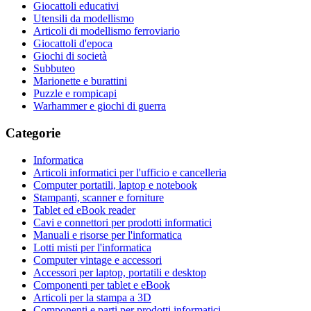
Giocattoli educativi
Utensili da modellismo
Articoli di modellismo ferroviario
Giocattoli d'epoca
Giochi di società
Subbuteo
Marionette e burattini
Puzzle e rompicapi
Warhammer e giochi di guerra
Categorie
Informatica
Articoli informatici per l'ufficio e cancelleria
Computer portatili, laptop e notebook
Stampanti, scanner e forniture
Tablet ed eBook reader
Cavi e connettori per prodotti informatici
Manuali e risorse per l'informatica
Lotti misti per l'informatica
Computer vintage e accessori
Accessori per laptop, portatili e desktop
Componenti per tablet e eBook
Articoli per la stampa a 3D
Componenti e parti per prodotti informatici