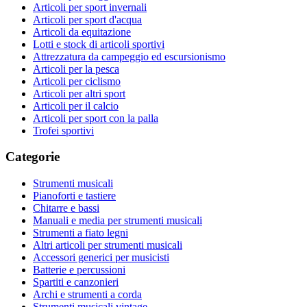
Articoli per sport invernali
Articoli per sport d'acqua
Articoli da equitazione
Lotti e stock di articoli sportivi
Attrezzatura da campeggio ed escursionismo
Articoli per la pesca
Articoli per ciclismo
Articoli per altri sport
Articoli per il calcio
Articoli per sport con la palla
Trofei sportivi
Categorie
Strumenti musicali
Pianoforti e tastiere
Chitarre e bassi
Manuali e media per strumenti musicali
Strumenti a fiato legni
Altri articoli per strumenti musicali
Accessori generici per musicisti
Batterie e percussioni
Spartiti e canzonieri
Archi e strumenti a corda
Strumenti musicali vintage