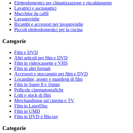
Elettrodomestici per climatizzazione e riscaldamento
Lavatrici e asciugatrici
Macchine da caffè
Lavastoviglie
Ricambi e accessori per lavastoviglie
Piccoli elettrodomestici per la cucina
Categorie
Film e DVD
Altri articoli per film e DVD
Film in videocassette e VHS
Film in altri formati
Accessori e stoccaggio per film e DVD
Locandine, poster e manifesti di film
Film in Super 8 e 16mm
Pellicole cinematografiche
Lotti e stock di film
Merchandising sul cinema e TV
Film in LaserDisc
Film in UMD
Film in DVD e Blu-ray
Categorie