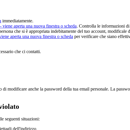
a
immediatamente.
- viene aperta una nuova finestra o scheda
. Controlla le informazioni di 
ersona che si è appropriata indebitamente del tuo account, modificale 
viene aperta una nuova finestra o scheda
per verificare che siano effett
essario che ci contatti.
 di modificare anche la password della tua email personale. La password
violato
le seguenti situazioni:
ttagli dell'indirizzo