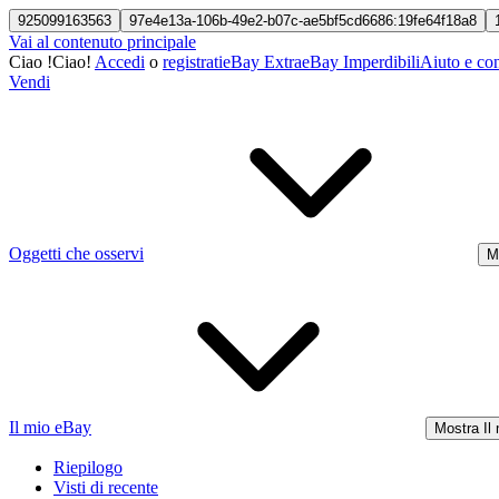
925099163563
97e4e13a-106b-49e2-b07c-ae5bf5cd6686:19fe64f18a8
Vai al contenuto principale
Ciao
!
Ciao!
Accedi
o
registrati
eBay Extra
eBay Imperdibili
Aiuto e con
Vendi
Oggetti che osservi
M
Il mio eBay
Mostra Il
Riepilogo
Visti di recente