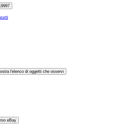
19997
tatti
ostra l'elenco di oggetti che osservi
 mio eBay