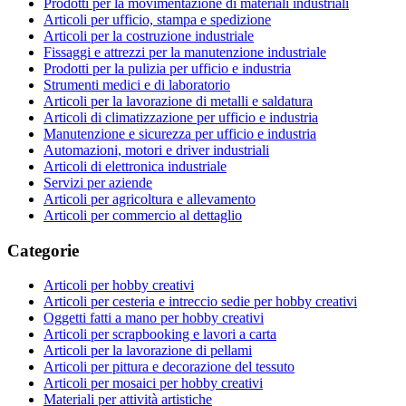
Prodotti per la movimentazione di materiali industriali
Articoli per ufficio, stampa e spedizione
Articoli per la costruzione industriale
Fissaggi e attrezzi per la manutenzione industriale
Prodotti per la pulizia per ufficio e industria
Strumenti medici e di laboratorio
Articoli per la lavorazione di metalli e saldatura
Articoli di climatizzazione per ufficio e industria
Manutenzione e sicurezza per ufficio e industria
Automazioni, motori e driver industriali
Articoli di elettronica industriale
Servizi per aziende
Articoli per agricoltura e allevamento
Articoli per commercio al dettaglio
Categorie
Articoli per hobby creativi
Articoli per cesteria e intreccio sedie per hobby creativi
Oggetti fatti a mano per hobby creativi
Articoli per scrapbooking e lavori a carta
Articoli per la lavorazione di pellami
Articoli per pittura e decorazione del tessuto
Articoli per mosaici per hobby creativi
Materiali per attività artistiche