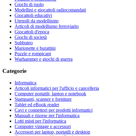
Giochi di ruolo
Modellini e giocattoli radiocomandati
Giocattoli educativi
Utensili da modellismo
Articoli di modellismo ferroviario
Giocattoli d'epoca
Giochi di società
Subbuteo
Marionette e burattini
Puzzle e rompicapi
Warhammer e giochi di guerra
Categorie
Informatica
Articoli informatici per l'ufficio e cancelleria
Computer portatili, laptop e notebook
Stampanti, scanner e forniture
Tablet ed eBook reader
Cavi e connettori per prodotti informatici
Manuali e risorse per l'informatica
Lotti misti per l'informatica
Computer vintage e accessori
Accessori per laptop, portatili e desktop