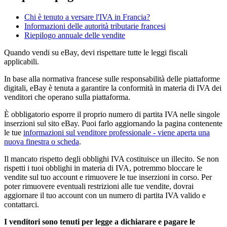
Chi è tenuto a versare l'IVA in Francia?
Informazioni delle autorità tributarie francesi
Riepilogo annuale delle vendite
Quando vendi su eBay, devi rispettare tutte le leggi fiscali
applicabili.
In base alla normativa francese sulle responsabilità delle piattaforme
digitali, eBay è tenuta a garantire la conformità in materia di IVA dei
venditori che operano sulla piattaforma.
È obbligatorio esporre il proprio numero di partita IVA nelle singole
inserzioni sul sito eBay. Puoi farlo aggiornando la pagina contenente
le tue
informazioni sul venditore professionale
- viene aperta una
nuova finestra o scheda
.
Il mancato rispetto degli obblighi IVA costituisce un illecito. Se non
rispetti i tuoi obblighi in materia di IVA, potremmo bloccare le
vendite sul tuo account e rimuovere le tue inserzioni in corso. Per
poter rimuovere eventuali restrizioni alle tue vendite, dovrai
aggiornare il tuo account con un numero di partita IVA valido e
contattarci.
I venditori sono tenuti per legge a dichiarare e pagare le