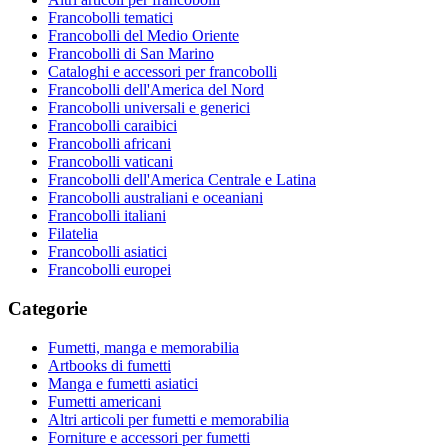
Francobolli tematici
Francobolli del Medio Oriente
Francobolli di San Marino
Cataloghi e accessori per francobolli
Francobolli dell'America del Nord
Francobolli universali e generici
Francobolli caraibici
Francobolli africani
Francobolli vaticani
Francobolli dell'America Centrale e Latina
Francobolli australiani e oceaniani
Francobolli italiani
Filatelia
Francobolli asiatici
Francobolli europei
Categorie
Fumetti, manga e memorabilia
Artbooks di fumetti
Manga e fumetti asiatici
Fumetti americani
Altri articoli per fumetti e memorabilia
Forniture e accessori per fumetti