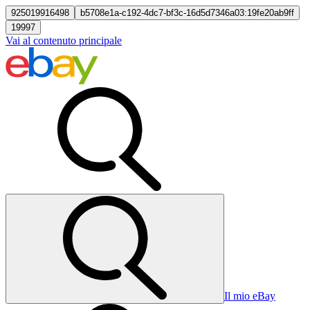
925019916498
b5708e1a-c192-4dc7-bf3c-16d5d7346a03:19fe20ab9ff
19997
Vai al contenuto principale
Il mio eBay