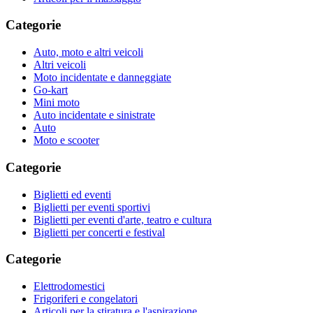
Categorie
Auto, moto e altri veicoli
Altri veicoli
Moto incidentate e danneggiate
Go-kart
Mini moto
Auto incidentate e sinistrate
Auto
Moto e scooter
Categorie
Biglietti ed eventi
Biglietti per eventi sportivi
Biglietti per eventi d'arte, teatro e cultura
Biglietti per concerti e festival
Categorie
Elettrodomestici
Frigoriferi e congelatori
Articoli per la stiratura e l'aspirazione