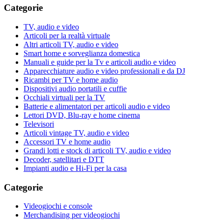
Categorie
TV, audio e video
Articoli per la realtà virtuale
Altri articoli TV, audio e video
Smart home e sorveglianza domestica
Manuali e guide per la Tv e articoli audio e video
Apparecchiature audio e video professionali e da DJ
Ricambi per TV e home audio
Dispositivi audio portatili e cuffie
Occhiali virtuali per la TV
Batterie e alimentatori per articoli audio e video
Lettori DVD, Blu-ray e home cinema
Televisori
Articoli vintage TV, audio e video
Accessori TV e home audio
Grandi lotti e stock di articoli TV, audio e video
Decoder, satellitari e DTT
Impianti audio e Hi-Fi per la casa
Categorie
Videogiochi e console
Merchandising per videogiochi