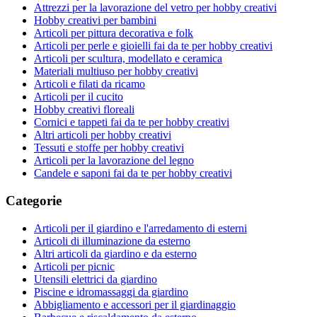
Attrezzi per la lavorazione del vetro per hobby creativi
Hobby creativi per bambini
Articoli per pittura decorativa e folk
Articoli per perle e gioielli fai da te per hobby creativi
Articoli per scultura, modellato e ceramica
Materiali multiuso per hobby creativi
Articoli e filati da ricamo
Articoli per il cucito
Hobby creativi floreali
Cornici e tappeti fai da te per hobby creativi
Altri articoli per hobby creativi
Tessuti e stoffe per hobby creativi
Articoli per la lavorazione del legno
Candele e saponi fai da te per hobby creativi
Categorie
Articoli per il giardino e l'arredamento di esterni
Articoli di illuminazione da esterno
Altri articoli da giardino e da esterno
Articoli per picnic
Utensili elettrici da giardino
Piscine e idromassaggi da giardino
Abbigliamento e accessori per il giardinaggio