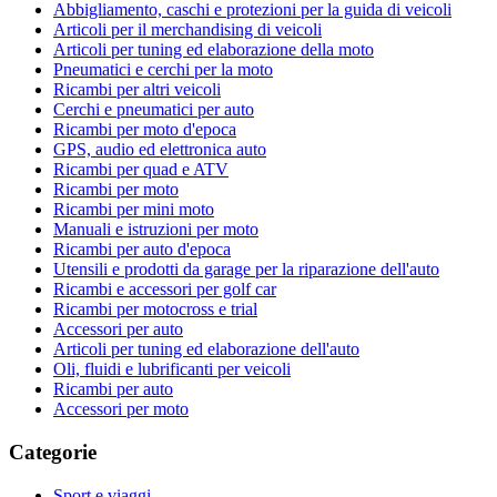
Abbigliamento, caschi e protezioni per la guida di veicoli
Articoli per il merchandising di veicoli
Articoli per tuning ed elaborazione della moto
Pneumatici e cerchi per la moto
Ricambi per altri veicoli
Cerchi e pneumatici per auto
Ricambi per moto d'epoca
GPS, audio ed elettronica auto
Ricambi per quad e ATV
Ricambi per moto
Ricambi per mini moto
Manuali e istruzioni per moto
Ricambi per auto d'epoca
Utensili e prodotti da garage per la riparazione dell'auto
Ricambi e accessori per golf car
Ricambi per motocross e trial
Accessori per auto
Articoli per tuning ed elaborazione dell'auto
Oli, fluidi e lubrificanti per veicoli
Ricambi per auto
Accessori per moto
Categorie
Sport e viaggi