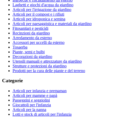
Barbecue e riscaldamento da esterno
Laghetti e giochi d'acqua da giardino
Articoli per l'irrigazione da giardino
Articoli per il compost e i rifiuti
Articoli per idroponica e semina
Articoli per paesaggistica e materiali da giardino
Fitosanitari e pesticidi
Recinzioni da giardino
Arredamento da esterno
Accessori per uccelli da esterno
Tosaerba
Piante, semi e bulbi
Decorazioni da giardino
Utensili manuali e attrezzature da giardino
Strutture e protezioni da giardino
Prodotti per la cura delle piante e del terreno
Categorie
Articoli per infanzia e premaman
Articoli per mamme e papà
Passeggini e seggiolini
Giocattoli per l'infanzia
Articoli per la nanna
Lotti e stock di articoli per l'infanzia