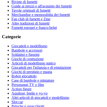
Riviste di fumetti
Guide ai prezzi e all'acquisto dei fumetti
Tavole originali di fumetti
Merchandise e memorabilia dei fumetti
Fan club di fumetti e Zine
Altre tradizioni di fumetti
Fumetti europei e franco-belgi
Categorie
Giocattoli e modellismo
Bambole e accessori
Soldatini e figurini
Giochi di costruzione
Articoli di modellismo statico
Giocattoli per l'infanzia e di emulazione
Giochi di prestigio e magia
Robot giocattolo
Case di bambole e miniature
Personaggi TV e film
Action figure
Aquiloni, biglie e yo-yo
Altri articoli di giocattoli e modellismo
Slot car
Peluche e orsacchiotti