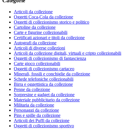
Categorie
Articoli da collezione
Oggetti Coca-Cola da collezione
Oggetti di collezionismo storico e politico
Cartoline da collezione
Carte e figurine collezionabili
Certificati azionari e titoli da collezione
Autografi da collezione
Articoli di diverse collezioni
Articoli da collezione digitali, virtuali e cripto collezionabili
Oggetti di collezionismo di fantascienza
Carte gioco collezionabili
Oggetti di collezionismo cartaceo
Minerali, fossili e conchiglie da collezione
Schede telefoniche collezionabili
Birra e oggettistica da collezione
Penne da collezione
Sorpresine e gadget da collezione
Materiale pubblicitario da collezione
Militaria da collezione
Personaggi da collezione
Pins e spille da collezione
Articoli dei Puffi da collezione
Oggetti di collezionismo sportivo