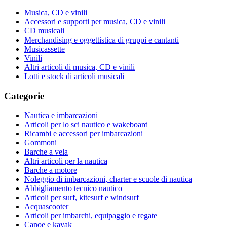
Musica, CD e vinili
Accessori e supporti per musica, CD e vinili
CD musicali
Merchandising e oggettistica di gruppi e cantanti
Musicassette
Vinili
Altri articoli di musica, CD e vinili
Lotti e stock di articoli musicali
Categorie
Nautica e imbarcazioni
Articoli per lo sci nautico e wakeboard
Ricambi e accessori per imbarcazioni
Gommoni
Barche a vela
Altri articoli per la nautica
Barche a motore
Noleggio di imbarcazioni, charter e scuole di nautica
Abbigliamento tecnico nautico
Articoli per surf, kitesurf e windsurf
Acquascooter
Articoli per imbarchi, equipaggio e regate
Canoe e kayak