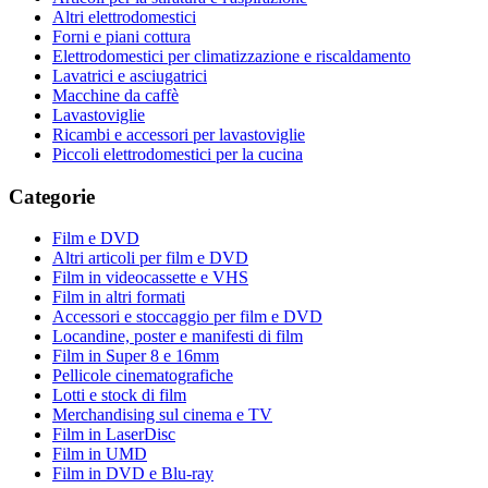
Altri elettrodomestici
Forni e piani cottura
Elettrodomestici per climatizzazione e riscaldamento
Lavatrici e asciugatrici
Macchine da caffè
Lavastoviglie
Ricambi e accessori per lavastoviglie
Piccoli elettrodomestici per la cucina
Categorie
Film e DVD
Altri articoli per film e DVD
Film in videocassette e VHS
Film in altri formati
Accessori e stoccaggio per film e DVD
Locandine, poster e manifesti di film
Film in Super 8 e 16mm
Pellicole cinematografiche
Lotti e stock di film
Merchandising sul cinema e TV
Film in LaserDisc
Film in UMD
Film in DVD e Blu-ray