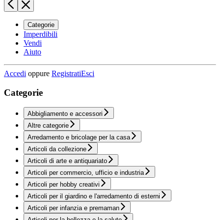
Categorie
Imperdibili
Vendi
Aiuto
Accedi
oppure
Registrati
Esci
Categorie
Abbigliamento e accessori
Altre categorie
Arredamento e bricolage per la casa
Articoli da collezione
Articoli di arte e antiquariato
Articoli per commercio, ufficio e industria
Articoli per hobby creativi
Articoli per il giardino e l'arredamento di esterni
Articoli per infanzia e premaman
Articoli per la bellezza e la salute