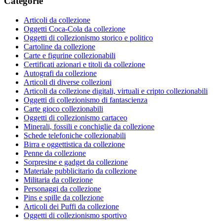
Categorie
Articoli da collezione
Oggetti Coca-Cola da collezione
Oggetti di collezionismo storico e politico
Cartoline da collezione
Carte e figurine collezionabili
Certificati azionari e titoli da collezione
Autografi da collezione
Articoli di diverse collezioni
Articoli da collezione digitali, virtuali e cripto collezionabili
Oggetti di collezionismo di fantascienza
Carte gioco collezionabili
Oggetti di collezionismo cartaceo
Minerali, fossili e conchiglie da collezione
Schede telefoniche collezionabili
Birra e oggettistica da collezione
Penne da collezione
Sorpresine e gadget da collezione
Materiale pubblicitario da collezione
Militaria da collezione
Personaggi da collezione
Pins e spille da collezione
Articoli dei Puffi da collezione
Oggetti di collezionismo sportivo