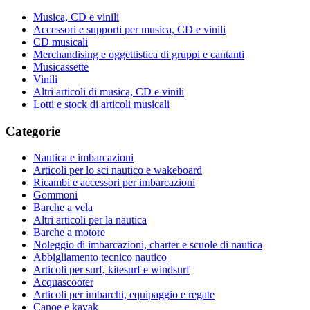
Musica, CD e vinili
Accessori e supporti per musica, CD e vinili
CD musicali
Merchandising e oggettistica di gruppi e cantanti
Musicassette
Vinili
Altri articoli di musica, CD e vinili
Lotti e stock di articoli musicali
Categorie
Nautica e imbarcazioni
Articoli per lo sci nautico e wakeboard
Ricambi e accessori per imbarcazioni
Gommoni
Barche a vela
Altri articoli per la nautica
Barche a motore
Noleggio di imbarcazioni, charter e scuole di nautica
Abbigliamento tecnico nautico
Articoli per surf, kitesurf e windsurf
Acquascooter
Articoli per imbarchi, equipaggio e regate
Canoe e kayak