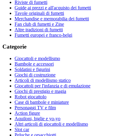
Riviste di fumetti
Guide ai prezzi e all'acquisto dei fumetti
Tavole originali di fumetti
Merchandise e memorabilia dei fumetti
Fan club di fumetti e Zine
Altre tradizioni di fumetti
Fumetti europei e franco-belgi
Categorie
Giocattoli e modellismo
Bambole e accessori
Soldatini e figurini
Giochi di costruzione
Articoli di modellismo statico
Giocattoli per l'infanzia e di emulazione
Giochi di prestigio e magia
Robot giocattolo
Case di bambole e miniature
Personaggi TV e film
Action figure
Aquiloni, biglie e yo-yo
Altri articoli di giocattoli e modellismo
Slot car
Peluche e orsacchiotti