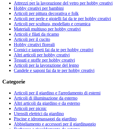
Attrezzi per la lavorazione del vetro per hobby creativi
Hobby creativi per bambini
Articoli per pittura decorativa e folk
Articoli per perle e gioielli fai da te per hobby creativi
Articoli per scultura, modellato e ceramica
Materiali multiuso per hobby creativi
Articoli e filati da ricamo
Articoli per il cucito
Hobby creativi floreali
Cornici e tappeti fai da te per hobby creativi
Altri articoli per hobby creativi
Tessuti e stoffe per hobby creativi
Articoli per la lavorazione del legno
Candele e saponi fai da te per hobby creativi
Categorie
Articoli per il giardino e l'arredamento di esterni
Articoli di illuminazione da esterno
Altri articoli da giardino e da esterno
Articoli per picnic
Utensili elettrici da giardino
Piscine e idromassaggi da giardino
Abbigliamento e accessori per il giardinaggio