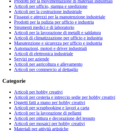
Prodotti per la movimentazione di materiali industriali
Articoli per ufficio, stampa e spedizione
Articoli per la costruzione industriale
Fissaggi e attrezzi per la manutenzione industriale
Prodotti per la pulizia per ufficio e industria
Strumenti medici e di laboratorio
Articoli per la lavorazione di metalli e saldatura
Articoli di climatizzazione per ufficio e industria
Manutenzione e sicurezza per ufficio e industria
Automazioni, motori e driver industriali
Articoli di elettronica industriale
Servizi per aziende
Articoli per agricoltura e allevamento
Articoli per commercio al dettaglio
Categorie
Articoli per hobby creativi
Articoli per cesteria e intreccio sedie per hobby creativi
Oggetti fatti a mano per hobby creativi
Articoli per scrapbooking e lavori a carta
Articoli per la lavorazione di pellami
Articoli per pittura e decorazione del tessuto
Articoli per mosaici per hobby creativi
Materiali per attività artistiche