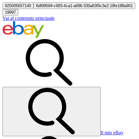
925005657140
6df99594-c683-4ca1-a696-330a83f0c3e2:19fe188a901
19997
Vai al contenuto principale
Il mio eBay