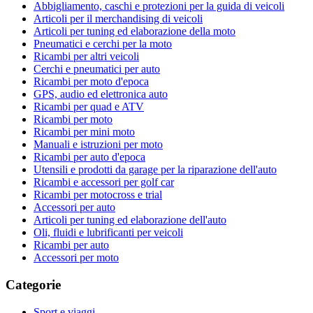
Abbigliamento, caschi e protezioni per la guida di veicoli
Articoli per il merchandising di veicoli
Articoli per tuning ed elaborazione della moto
Pneumatici e cerchi per la moto
Ricambi per altri veicoli
Cerchi e pneumatici per auto
Ricambi per moto d'epoca
GPS, audio ed elettronica auto
Ricambi per quad e ATV
Ricambi per moto
Ricambi per mini moto
Manuali e istruzioni per moto
Ricambi per auto d'epoca
Utensili e prodotti da garage per la riparazione dell'auto
Ricambi e accessori per golf car
Ricambi per motocross e trial
Accessori per auto
Articoli per tuning ed elaborazione dell'auto
Oli, fluidi e lubrificanti per veicoli
Ricambi per auto
Accessori per moto
Categorie
Sport e viaggi