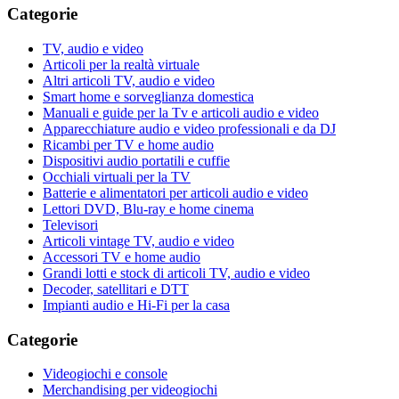
Categorie
TV, audio e video
Articoli per la realtà virtuale
Altri articoli TV, audio e video
Smart home e sorveglianza domestica
Manuali e guide per la Tv e articoli audio e video
Apparecchiature audio e video professionali e da DJ
Ricambi per TV e home audio
Dispositivi audio portatili e cuffie
Occhiali virtuali per la TV
Batterie e alimentatori per articoli audio e video
Lettori DVD, Blu-ray e home cinema
Televisori
Articoli vintage TV, audio e video
Accessori TV e home audio
Grandi lotti e stock di articoli TV, audio e video
Decoder, satellitari e DTT
Impianti audio e Hi-Fi per la casa
Categorie
Videogiochi e console
Merchandising per videogiochi