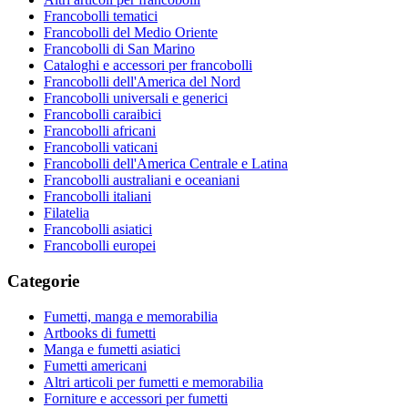
Francobolli tematici
Francobolli del Medio Oriente
Francobolli di San Marino
Cataloghi e accessori per francobolli
Francobolli dell'America del Nord
Francobolli universali e generici
Francobolli caraibici
Francobolli africani
Francobolli vaticani
Francobolli dell'America Centrale e Latina
Francobolli australiani e oceaniani
Francobolli italiani
Filatelia
Francobolli asiatici
Francobolli europei
Categorie
Fumetti, manga e memorabilia
Artbooks di fumetti
Manga e fumetti asiatici
Fumetti americani
Altri articoli per fumetti e memorabilia
Forniture e accessori per fumetti