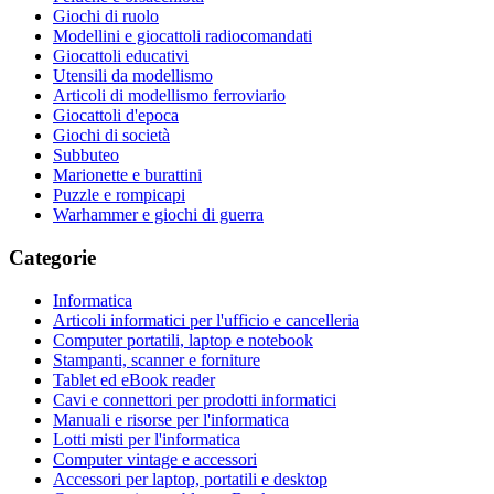
Giochi di ruolo
Modellini e giocattoli radiocomandati
Giocattoli educativi
Utensili da modellismo
Articoli di modellismo ferroviario
Giocattoli d'epoca
Giochi di società
Subbuteo
Marionette e burattini
Puzzle e rompicapi
Warhammer e giochi di guerra
Categorie
Informatica
Articoli informatici per l'ufficio e cancelleria
Computer portatili, laptop e notebook
Stampanti, scanner e forniture
Tablet ed eBook reader
Cavi e connettori per prodotti informatici
Manuali e risorse per l'informatica
Lotti misti per l'informatica
Computer vintage e accessori
Accessori per laptop, portatili e desktop