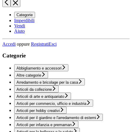
Categorie
Imperdibili
Vendi
Aiuto
Accedi
oppure
Registrati
Esci
Categorie
Abbigliamento e accessori
Altre categorie
Arredamento e bricolage per la casa
Articoli da collezione
Articoli di arte e antiquariato
Articoli per commercio, ufficio e industria
Articoli per hobby creativi
Articoli per il giardino e l'arredamento di esterni
Articoli per infanzia e premaman
Articoli per la bellezza e la salute