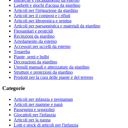
Barbecue e riscaldamento da esterno
Laghetti e giochi d'acqua da giardino
Articoli per l'irrigazione da giardino
Articoli per il compost e i rifiuti
Articoli per idroponica e semina
Articoli per paesaggistica e materiali da giardino
Fitosanitari e pesticidi
Recinzioni da giardino
Arredamento da esterno
Accessori per uccelli da esterno
Tosaerba
Piante, semi e bulbi
Decorazioni da giardino
Utensili manuali e attrezzature da giardino
Strutture e protezioni da giardino
Prodotti per la cura delle piante e del terreno
Categorie
Articoli per infanzia e premaman
Articoli per mamme e papà
Passeggini e seggiolini
Giocattoli per l'infanzia
Articoli per la nanna
Lotti e stock di articoli per l'infanzia