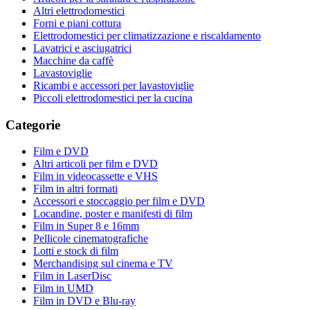
Altri elettrodomestici
Forni e piani cottura
Elettrodomestici per climatizzazione e riscaldamento
Lavatrici e asciugatrici
Macchine da caffè
Lavastoviglie
Ricambi e accessori per lavastoviglie
Piccoli elettrodomestici per la cucina
Categorie
Film e DVD
Altri articoli per film e DVD
Film in videocassette e VHS
Film in altri formati
Accessori e stoccaggio per film e DVD
Locandine, poster e manifesti di film
Film in Super 8 e 16mm
Pellicole cinematografiche
Lotti e stock di film
Merchandising sul cinema e TV
Film in LaserDisc
Film in UMD
Film in DVD e Blu-ray