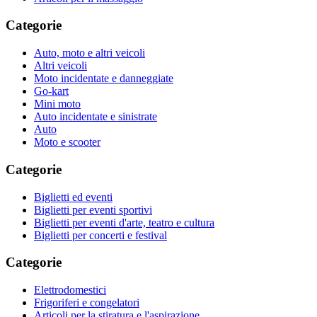
Categorie
Auto, moto e altri veicoli
Altri veicoli
Moto incidentate e danneggiate
Go-kart
Mini moto
Auto incidentate e sinistrate
Auto
Moto e scooter
Categorie
Biglietti ed eventi
Biglietti per eventi sportivi
Biglietti per eventi d'arte, teatro e cultura
Biglietti per concerti e festival
Categorie
Elettrodomestici
Frigoriferi e congelatori
Articoli per la stiratura e l'aspirazione