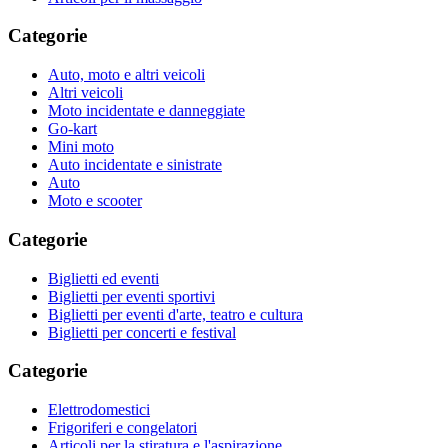
Categorie
Auto, moto e altri veicoli
Altri veicoli
Moto incidentate e danneggiate
Go-kart
Mini moto
Auto incidentate e sinistrate
Auto
Moto e scooter
Categorie
Biglietti ed eventi
Biglietti per eventi sportivi
Biglietti per eventi d'arte, teatro e cultura
Biglietti per concerti e festival
Categorie
Elettrodomestici
Frigoriferi e congelatori
Articoli per la stiratura e l'aspirazione