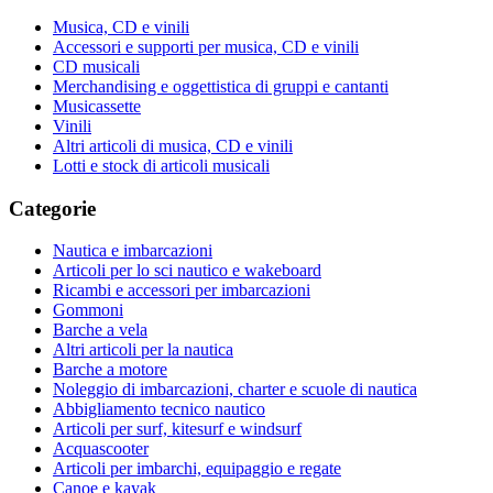
Musica, CD e vinili
Accessori e supporti per musica, CD e vinili
CD musicali
Merchandising e oggettistica di gruppi e cantanti
Musicassette
Vinili
Altri articoli di musica, CD e vinili
Lotti e stock di articoli musicali
Categorie
Nautica e imbarcazioni
Articoli per lo sci nautico e wakeboard
Ricambi e accessori per imbarcazioni
Gommoni
Barche a vela
Altri articoli per la nautica
Barche a motore
Noleggio di imbarcazioni, charter e scuole di nautica
Abbigliamento tecnico nautico
Articoli per surf, kitesurf e windsurf
Acquascooter
Articoli per imbarchi, equipaggio e regate
Canoe e kayak