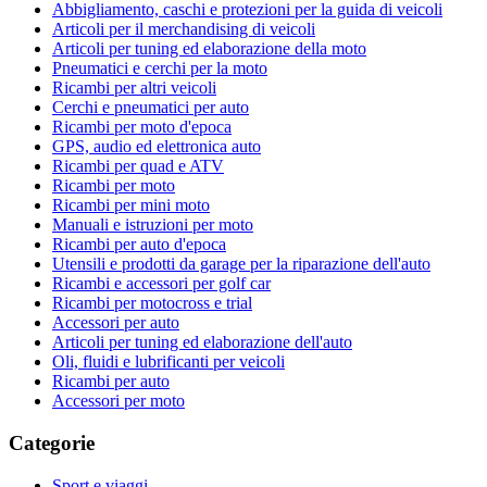
Abbigliamento, caschi e protezioni per la guida di veicoli
Articoli per il merchandising di veicoli
Articoli per tuning ed elaborazione della moto
Pneumatici e cerchi per la moto
Ricambi per altri veicoli
Cerchi e pneumatici per auto
Ricambi per moto d'epoca
GPS, audio ed elettronica auto
Ricambi per quad e ATV
Ricambi per moto
Ricambi per mini moto
Manuali e istruzioni per moto
Ricambi per auto d'epoca
Utensili e prodotti da garage per la riparazione dell'auto
Ricambi e accessori per golf car
Ricambi per motocross e trial
Accessori per auto
Articoli per tuning ed elaborazione dell'auto
Oli, fluidi e lubrificanti per veicoli
Ricambi per auto
Accessori per moto
Categorie
Sport e viaggi