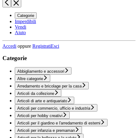
Categorie
Imperdibili
Vendi
Aiuto
Accedi
oppure
Registrati
Esci
Categorie
Abbigliamento e accessori
Altre categorie
Arredamento e bricolage per la casa
Articoli da collezione
Articoli di arte e antiquariato
Articoli per commercio, ufficio e industria
Articoli per hobby creativi
Articoli per il giardino e l'arredamento di esterni
Articoli per infanzia e premaman
Articoli per la bellezza e la salute