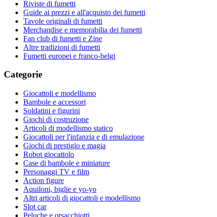
Riviste di fumetti
Guide ai prezzi e all'acquisto dei fumetti
Tavole originali di fumetti
Merchandise e memorabilia dei fumetti
Fan club di fumetti e Zine
Altre tradizioni di fumetti
Fumetti europei e franco-belgi
Categorie
Giocattoli e modellismo
Bambole e accessori
Soldatini e figurini
Giochi di costruzione
Articoli di modellismo statico
Giocattoli per l'infanzia e di emulazione
Giochi di prestigio e magia
Robot giocattolo
Case di bambole e miniature
Personaggi TV e film
Action figure
Aquiloni, biglie e yo-yo
Altri articoli di giocattoli e modellismo
Slot car
Peluche e orsacchiotti