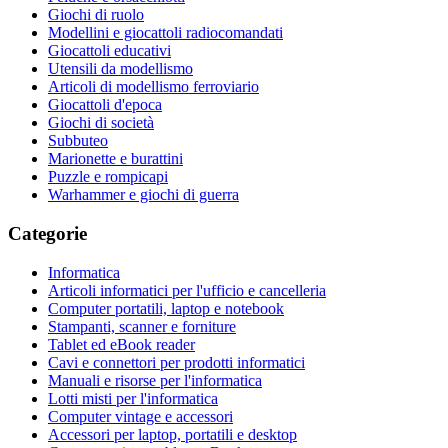
Giochi di ruolo
Modellini e giocattoli radiocomandati
Giocattoli educativi
Utensili da modellismo
Articoli di modellismo ferroviario
Giocattoli d'epoca
Giochi di società
Subbuteo
Marionette e burattini
Puzzle e rompicapi
Warhammer e giochi di guerra
Categorie
Informatica
Articoli informatici per l'ufficio e cancelleria
Computer portatili, laptop e notebook
Stampanti, scanner e forniture
Tablet ed eBook reader
Cavi e connettori per prodotti informatici
Manuali e risorse per l'informatica
Lotti misti per l'informatica
Computer vintage e accessori
Accessori per laptop, portatili e desktop