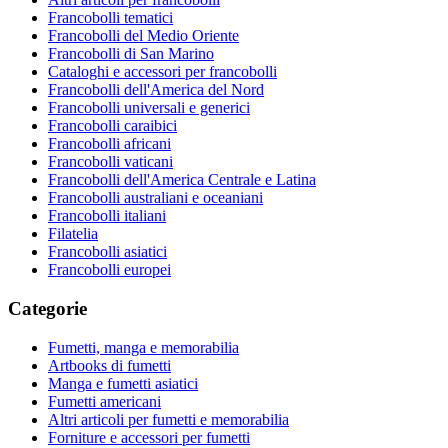
Francobolli tematici
Francobolli del Medio Oriente
Francobolli di San Marino
Cataloghi e accessori per francobolli
Francobolli dell'America del Nord
Francobolli universali e generici
Francobolli caraibici
Francobolli africani
Francobolli vaticani
Francobolli dell'America Centrale e Latina
Francobolli australiani e oceaniani
Francobolli italiani
Filatelia
Francobolli asiatici
Francobolli europei
Categorie
Fumetti, manga e memorabilia
Artbooks di fumetti
Manga e fumetti asiatici
Fumetti americani
Altri articoli per fumetti e memorabilia
Forniture e accessori per fumetti