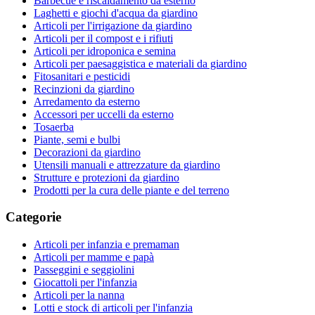
Barbecue e riscaldamento da esterno
Laghetti e giochi d'acqua da giardino
Articoli per l'irrigazione da giardino
Articoli per il compost e i rifiuti
Articoli per idroponica e semina
Articoli per paesaggistica e materiali da giardino
Fitosanitari e pesticidi
Recinzioni da giardino
Arredamento da esterno
Accessori per uccelli da esterno
Tosaerba
Piante, semi e bulbi
Decorazioni da giardino
Utensili manuali e attrezzature da giardino
Strutture e protezioni da giardino
Prodotti per la cura delle piante e del terreno
Categorie
Articoli per infanzia e premaman
Articoli per mamme e papà
Passeggini e seggiolini
Giocattoli per l'infanzia
Articoli per la nanna
Lotti e stock di articoli per l'infanzia