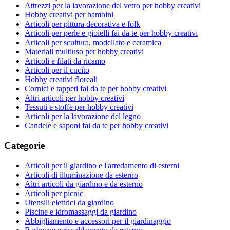
Attrezzi per la lavorazione del vetro per hobby creativi
Hobby creativi per bambini
Articoli per pittura decorativa e folk
Articoli per perle e gioielli fai da te per hobby creativi
Articoli per scultura, modellato e ceramica
Materiali multiuso per hobby creativi
Articoli e filati da ricamo
Articoli per il cucito
Hobby creativi floreali
Cornici e tappeti fai da te per hobby creativi
Altri articoli per hobby creativi
Tessuti e stoffe per hobby creativi
Articoli per la lavorazione del legno
Candele e saponi fai da te per hobby creativi
Categorie
Articoli per il giardino e l'arredamento di esterni
Articoli di illuminazione da esterno
Altri articoli da giardino e da esterno
Articoli per picnic
Utensili elettrici da giardino
Piscine e idromassaggi da giardino
Abbigliamento e accessori per il giardinaggio