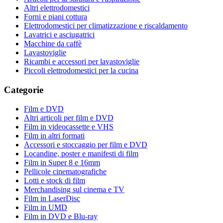
Altri elettrodomestici
Forni e piani cottura
Elettrodomestici per climatizzazione e riscaldamento
Lavatrici e asciugatrici
Macchine da caffè
Lavastoviglie
Ricambi e accessori per lavastoviglie
Piccoli elettrodomestici per la cucina
Categorie
Film e DVD
Altri articoli per film e DVD
Film in videocassette e VHS
Film in altri formati
Accessori e stoccaggio per film e DVD
Locandine, poster e manifesti di film
Film in Super 8 e 16mm
Pellicole cinematografiche
Lotti e stock di film
Merchandising sul cinema e TV
Film in LaserDisc
Film in UMD
Film in DVD e Blu-ray