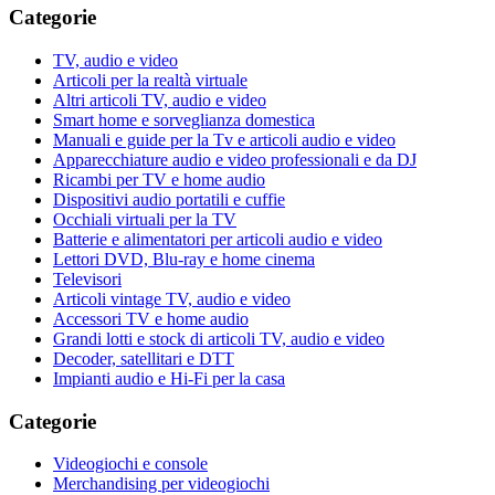
Categorie
TV, audio e video
Articoli per la realtà virtuale
Altri articoli TV, audio e video
Smart home e sorveglianza domestica
Manuali e guide per la Tv e articoli audio e video
Apparecchiature audio e video professionali e da DJ
Ricambi per TV e home audio
Dispositivi audio portatili e cuffie
Occhiali virtuali per la TV
Batterie e alimentatori per articoli audio e video
Lettori DVD, Blu-ray e home cinema
Televisori
Articoli vintage TV, audio e video
Accessori TV e home audio
Grandi lotti e stock di articoli TV, audio e video
Decoder, satellitari e DTT
Impianti audio e Hi-Fi per la casa
Categorie
Videogiochi e console
Merchandising per videogiochi