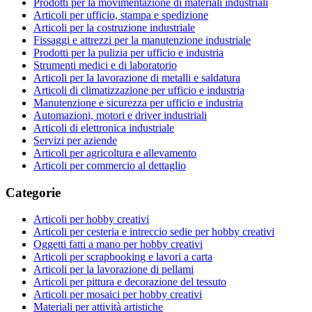
Prodotti per la movimentazione di materiali industriali
Articoli per ufficio, stampa e spedizione
Articoli per la costruzione industriale
Fissaggi e attrezzi per la manutenzione industriale
Prodotti per la pulizia per ufficio e industria
Strumenti medici e di laboratorio
Articoli per la lavorazione di metalli e saldatura
Articoli di climatizzazione per ufficio e industria
Manutenzione e sicurezza per ufficio e industria
Automazioni, motori e driver industriali
Articoli di elettronica industriale
Servizi per aziende
Articoli per agricoltura e allevamento
Articoli per commercio al dettaglio
Categorie
Articoli per hobby creativi
Articoli per cesteria e intreccio sedie per hobby creativi
Oggetti fatti a mano per hobby creativi
Articoli per scrapbooking e lavori a carta
Articoli per la lavorazione di pellami
Articoli per pittura e decorazione del tessuto
Articoli per mosaici per hobby creativi
Materiali per attività artistiche