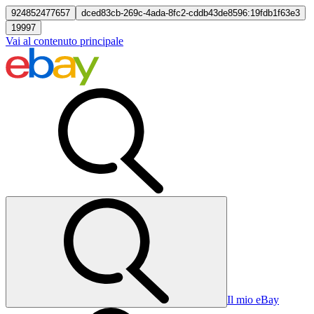
924852477657
dced83cb-269c-4ada-8fc2-cddb43de8596:19fdb1f63e3
19997
Vai al contenuto principale
Il mio eBay