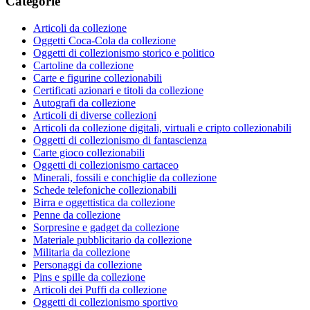
Categorie
Articoli da collezione
Oggetti Coca-Cola da collezione
Oggetti di collezionismo storico e politico
Cartoline da collezione
Carte e figurine collezionabili
Certificati azionari e titoli da collezione
Autografi da collezione
Articoli di diverse collezioni
Articoli da collezione digitali, virtuali e cripto collezionabili
Oggetti di collezionismo di fantascienza
Carte gioco collezionabili
Oggetti di collezionismo cartaceo
Minerali, fossili e conchiglie da collezione
Schede telefoniche collezionabili
Birra e oggettistica da collezione
Penne da collezione
Sorpresine e gadget da collezione
Materiale pubblicitario da collezione
Militaria da collezione
Personaggi da collezione
Pins e spille da collezione
Articoli dei Puffi da collezione
Oggetti di collezionismo sportivo