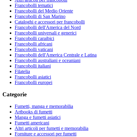
Francobolli tematici
Francobolli del Medio Oriente
Francobolli di San Marino
Cataloghi e accessori per francobolli
Francobolli dell'America del Nord
Francobolli universali e generici
Francobolli caraibici
Francobolli africani
Francobolli vaticani
Francobolli dell'America Centrale e Latina
Francobolli australiani e oceaniani
Francobolli italiani
Filatelia
Francobolli asiatici
Francobolli europei
Categorie
Fumetti, manga e memorabilia
Artbooks di fumetti
Manga e fumetti asiatici
Fumetti americani
Altri articoli per fumetti e memorabilia
Forniture e accessori per fumetti