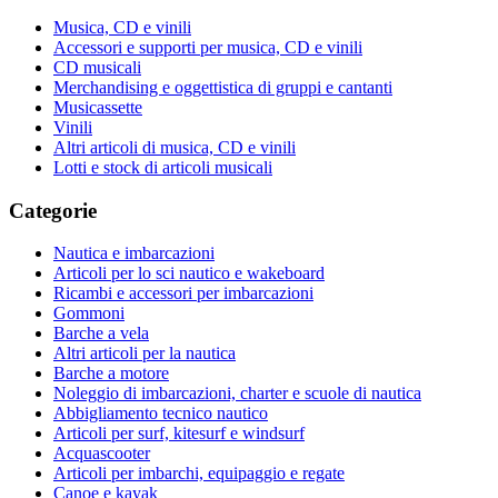
Musica, CD e vinili
Accessori e supporti per musica, CD e vinili
CD musicali
Merchandising e oggettistica di gruppi e cantanti
Musicassette
Vinili
Altri articoli di musica, CD e vinili
Lotti e stock di articoli musicali
Categorie
Nautica e imbarcazioni
Articoli per lo sci nautico e wakeboard
Ricambi e accessori per imbarcazioni
Gommoni
Barche a vela
Altri articoli per la nautica
Barche a motore
Noleggio di imbarcazioni, charter e scuole di nautica
Abbigliamento tecnico nautico
Articoli per surf, kitesurf e windsurf
Acquascooter
Articoli per imbarchi, equipaggio e regate
Canoe e kayak