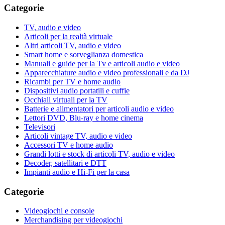
Categorie
TV, audio e video
Articoli per la realtà virtuale
Altri articoli TV, audio e video
Smart home e sorveglianza domestica
Manuali e guide per la Tv e articoli audio e video
Apparecchiature audio e video professionali e da DJ
Ricambi per TV e home audio
Dispositivi audio portatili e cuffie
Occhiali virtuali per la TV
Batterie e alimentatori per articoli audio e video
Lettori DVD, Blu-ray e home cinema
Televisori
Articoli vintage TV, audio e video
Accessori TV e home audio
Grandi lotti e stock di articoli TV, audio e video
Decoder, satellitari e DTT
Impianti audio e Hi-Fi per la casa
Categorie
Videogiochi e console
Merchandising per videogiochi