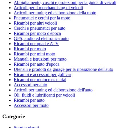
Abbigliamento, caschi e protezioni per la guida di veicoli
Articoli per il merchandising di veicoli
Articoli per tuning ed elaborazione della moto
Pneumatici e cerchi per la moto
Ricambi per altri veicoli
Cerchi e pneumatici per auto
Ricambi per moto d'epoca
GPS, audio ed elettronica auto
Ricambi per quad e ATV
Ricambi per moto
Ricambi per mini moto
Manuali e istruzioni per moto
Ricambi per auto d'epoca
Utensili e prodotti da garage per la riparazione dell'auto
Ricambi e accessori per golf car
Ricambi per motocross e trial
Accessori per auto
Articoli per tuning ed elaborazione dell'auto
Oli, fluidi e lubrificanti per veicoli
Ricambi per auto
Accessori per moto
Categorie
Sport e viaggi