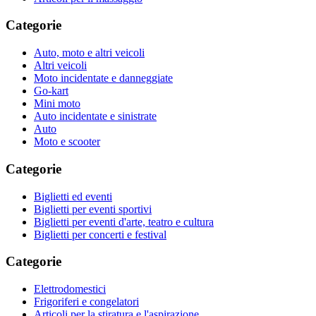
Categorie
Auto, moto e altri veicoli
Altri veicoli
Moto incidentate e danneggiate
Go-kart
Mini moto
Auto incidentate e sinistrate
Auto
Moto e scooter
Categorie
Biglietti ed eventi
Biglietti per eventi sportivi
Biglietti per eventi d'arte, teatro e cultura
Biglietti per concerti e festival
Categorie
Elettrodomestici
Frigoriferi e congelatori
Articoli per la stiratura e l'aspirazione