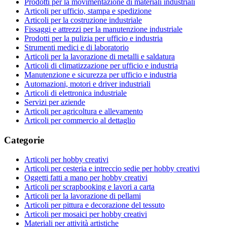
Prodotti per la movimentazione di materiali industriali
Articoli per ufficio, stampa e spedizione
Articoli per la costruzione industriale
Fissaggi e attrezzi per la manutenzione industriale
Prodotti per la pulizia per ufficio e industria
Strumenti medici e di laboratorio
Articoli per la lavorazione di metalli e saldatura
Articoli di climatizzazione per ufficio e industria
Manutenzione e sicurezza per ufficio e industria
Automazioni, motori e driver industriali
Articoli di elettronica industriale
Servizi per aziende
Articoli per agricoltura e allevamento
Articoli per commercio al dettaglio
Categorie
Articoli per hobby creativi
Articoli per cesteria e intreccio sedie per hobby creativi
Oggetti fatti a mano per hobby creativi
Articoli per scrapbooking e lavori a carta
Articoli per la lavorazione di pellami
Articoli per pittura e decorazione del tessuto
Articoli per mosaici per hobby creativi
Materiali per attività artistiche