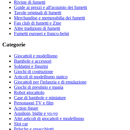
Riviste di fumetti
Guide ai prezzi e all'acquisto dei fumetti
Tavole originali di fumetti
Merchandise e memorabilia dei fumetti
Fan club di fumetti e Zine
Altre tradizioni di fumetti
Fumetti europei e franco-belgi
Categorie
Giocattoli e modellismo
Bambole e accessori
Soldatini e figurini
Giochi di costruzione
Articoli di modellismo statico
Giocattoli per l'infanzia e di emulazione
Giochi di prestigio e magia
Robot giocattolo
Case di bambole e miniature
Personaggi TV e film
Action figure
Aquiloni, biglie e yo-yo
Altri articoli di giocattoli e modellismo
Slot car
Peluche e orsacchiotti