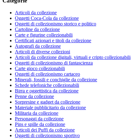
Categorie
Articoli da collezione
Oggetti Coca-Cola da collezione
Oggetti di collezionismo storico e politico
Cartoline da collezione
Carte e figurine collezionabili
Certificati azionari e titoli da collezione
Autografi da collezione
Articoli di diverse collezioni
Articoli da collezione digitali, virtuali e cripto collezionabili
Oggetti di collezionismo di fantascienza
Carte gioco collezionabili
Oggetti di collezionismo cartaceo
Minerali, fossili e conchiglie da collezione
Schede telefoniche collezionabili
Birra e oggettistica da collezione
Penne da collezione
Sorpresine e gadget da collezione
Materiale pubblicitario da collezione
Militaria da collezione
Personaggi da collezione
Pins e spille da collezione
Articoli dei Puffi da collezione
Oggetti di collezionismo sportivo