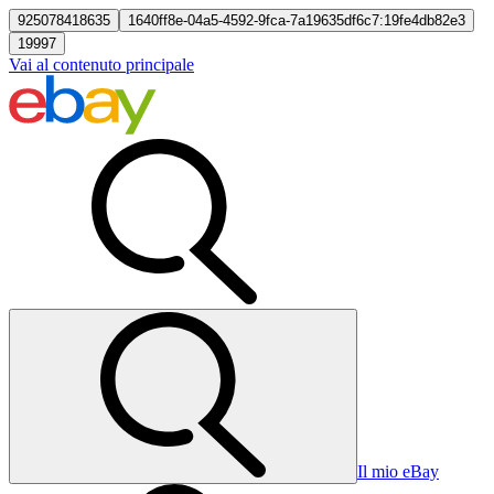
925078418635
1640ff8e-04a5-4592-9fca-7a19635df6c7:19fe4db82e3
19997
Vai al contenuto principale
Il mio eBay