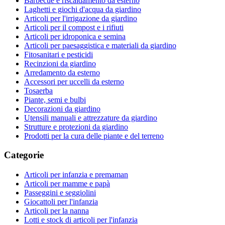
Barbecue e riscaldamento da esterno
Laghetti e giochi d'acqua da giardino
Articoli per l'irrigazione da giardino
Articoli per il compost e i rifiuti
Articoli per idroponica e semina
Articoli per paesaggistica e materiali da giardino
Fitosanitari e pesticidi
Recinzioni da giardino
Arredamento da esterno
Accessori per uccelli da esterno
Tosaerba
Piante, semi e bulbi
Decorazioni da giardino
Utensili manuali e attrezzature da giardino
Strutture e protezioni da giardino
Prodotti per la cura delle piante e del terreno
Categorie
Articoli per infanzia e premaman
Articoli per mamme e papà
Passeggini e seggiolini
Giocattoli per l'infanzia
Articoli per la nanna
Lotti e stock di articoli per l'infanzia