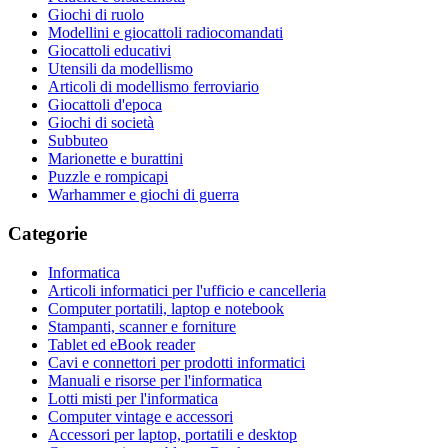
Giochi di ruolo
Modellini e giocattoli radiocomandati
Giocattoli educativi
Utensili da modellismo
Articoli di modellismo ferroviario
Giocattoli d'epoca
Giochi di società
Subbuteo
Marionette e burattini
Puzzle e rompicapi
Warhammer e giochi di guerra
Categorie
Informatica
Articoli informatici per l'ufficio e cancelleria
Computer portatili, laptop e notebook
Stampanti, scanner e forniture
Tablet ed eBook reader
Cavi e connettori per prodotti informatici
Manuali e risorse per l'informatica
Lotti misti per l'informatica
Computer vintage e accessori
Accessori per laptop, portatili e desktop