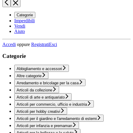
Categorie
Imperdibili
Vendi
Aiuto
Accedi
oppure
Registrati
Esci
Categorie
Abbigliamento e accessori
Altre categorie
Arredamento e bricolage per la casa
Articoli da collezione
Articoli di arte e antiquariato
Articoli per commercio, ufficio e industria
Articoli per hobby creativi
Articoli per il giardino e l'arredamento di esterni
Articoli per infanzia e premaman
Articoli per la bellezza e la salute