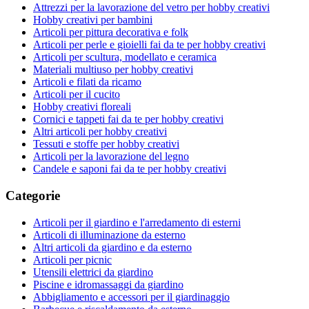
Attrezzi per la lavorazione del vetro per hobby creativi
Hobby creativi per bambini
Articoli per pittura decorativa e folk
Articoli per perle e gioielli fai da te per hobby creativi
Articoli per scultura, modellato e ceramica
Materiali multiuso per hobby creativi
Articoli e filati da ricamo
Articoli per il cucito
Hobby creativi floreali
Cornici e tappeti fai da te per hobby creativi
Altri articoli per hobby creativi
Tessuti e stoffe per hobby creativi
Articoli per la lavorazione del legno
Candele e saponi fai da te per hobby creativi
Categorie
Articoli per il giardino e l'arredamento di esterni
Articoli di illuminazione da esterno
Altri articoli da giardino e da esterno
Articoli per picnic
Utensili elettrici da giardino
Piscine e idromassaggi da giardino
Abbigliamento e accessori per il giardinaggio