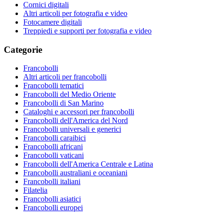
Cornici digitali
Altri articoli per fotografia e video
Fotocamere digitali
Treppiedi e supporti per fotografia e video
Categorie
Francobolli
Altri articoli per francobolli
Francobolli tematici
Francobolli del Medio Oriente
Francobolli di San Marino
Cataloghi e accessori per francobolli
Francobolli dell'America del Nord
Francobolli universali e generici
Francobolli caraibici
Francobolli africani
Francobolli vaticani
Francobolli dell'America Centrale e Latina
Francobolli australiani e oceaniani
Francobolli italiani
Filatelia
Francobolli asiatici
Francobolli europei