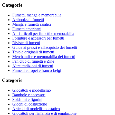
Categorie
Fumetti, manga e memorabilia
Artbooks di fumetti
Manga e fumetti asiatici
Fumetti americani
Altri articoli per fumetti e memorabilia
Forniture e accessori per fumetti
Riviste di fumetti
Guide ai prezzi e all'acquisto dei fumetti
Tavole originali di fumetti
Merchandise e memorabilia dei fumetti
Fan club di fumetti e Zine
Altre tradizioni di fumetti
Fumetti europei e franco-belgi
Categorie
Giocattoli e modellismo
Bambole e accessori
Soldatini e figurini
Giochi di costruzione
Articoli di modellismo statico
Giocattoli per l'infanzia e di emulazione