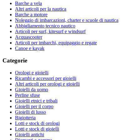
Barche a vela
Altri articoli per la nautica
Barche a motore
Noleggio di imbarcazioni, charter e scuole di nautica
Abbigliamento tecnico nautico
Articoli per surf, kitesurf e windsurf
Acquascooter
Articoli per imbarchi, equipaggio e regate
Canoe e kayak
Categorie
Orologi e gioielli
Ricambi e accessori per gioielli
Altri articoli per orologi e gioielli
Gioielli da uomo
Perline sfuse
Gioielli etnici e tribali
Gioielli per il corpo
Gioielli di lusso
Bigiotteria
Lotti e stock di orologi
Lotti e stock di gioielli
Gioielli antichi