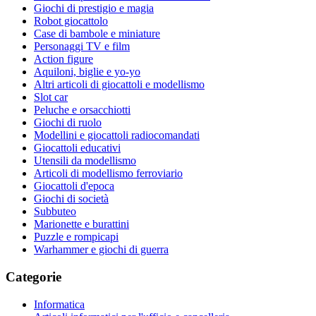
Giochi di prestigio e magia
Robot giocattolo
Case di bambole e miniature
Personaggi TV e film
Action figure
Aquiloni, biglie e yo-yo
Altri articoli di giocattoli e modellismo
Slot car
Peluche e orsacchiotti
Giochi di ruolo
Modellini e giocattoli radiocomandati
Giocattoli educativi
Utensili da modellismo
Articoli di modellismo ferroviario
Giocattoli d'epoca
Giochi di società
Subbuteo
Marionette e burattini
Puzzle e rompicapi
Warhammer e giochi di guerra
Categorie
Informatica