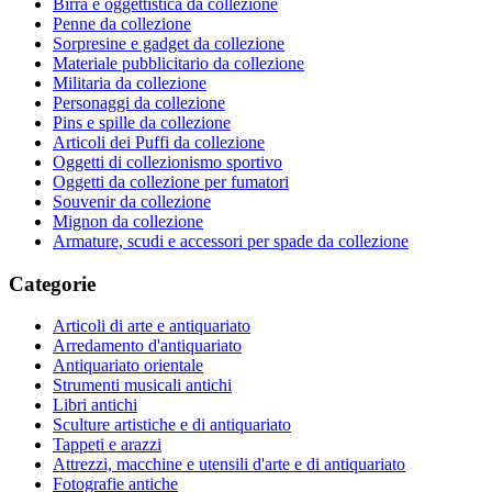
Birra e oggettistica da collezione
Penne da collezione
Sorpresine e gadget da collezione
Materiale pubblicitario da collezione
Militaria da collezione
Personaggi da collezione
Pins e spille da collezione
Articoli dei Puffi da collezione
Oggetti di collezionismo sportivo
Oggetti da collezione per fumatori
Souvenir da collezione
Mignon da collezione
Armature, scudi e accessori per spade da collezione
Categorie
Articoli di arte e antiquariato
Arredamento d'antiquariato
Antiquariato orientale
Strumenti musicali antichi
Libri antichi
Sculture artistiche e di antiquariato
Tappeti e arazzi
Attrezzi, macchine e utensili d'arte e di antiquariato
Fotografie antiche