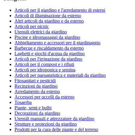
Articoli per il giardino e l'arredamento di esterni
Articoli di illuminazione da esterno
Altri articoli da giardino e da esterno
Articoli per picnic
Utensili elettrici da giardino
Piscine e idromassaggi da giardino
Abbigliamento e accessori per il giardinaggio
Barbecue e riscaldamento da esterno
Laghetti e giochi d'acqua da giardino
Articoli per l'irrigazione da giardino
Articoli per il compost e i rifiuti
Articoli per idroponica e semina
Articoli per paesaggistica e materiali da giardino
Fitosanitari e pesticidi
Recinzioni da giardino
Arredamento da esterno
Accessori per uccelli da esterno
Tosaerba
Piante, semi e bulbi
Decorazioni da giardino
Utensili manuali e attrezzature da giardino
Strutture e protezioni da giardino
Prodotti per la cura delle piante e del terreno