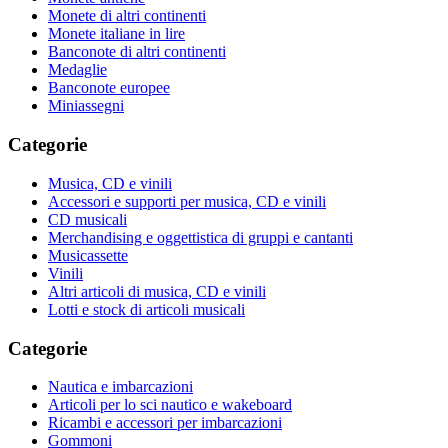
Monete di altri continenti
Monete italiane in lire
Banconote di altri continenti
Medaglie
Banconote europee
Miniassegni
Categorie
Musica, CD e vinili
Accessori e supporti per musica, CD e vinili
CD musicali
Merchandising e oggettistica di gruppi e cantanti
Musicassette
Vinili
Altri articoli di musica, CD e vinili
Lotti e stock di articoli musicali
Categorie
Nautica e imbarcazioni
Articoli per lo sci nautico e wakeboard
Ricambi e accessori per imbarcazioni
Gommoni