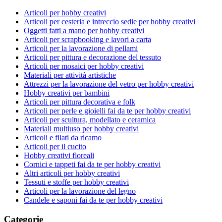
Articoli per hobby creativi
Articoli per cesteria e intreccio sedie per hobby creativi
Oggetti fatti a mano per hobby creativi
Articoli per scrapbooking e lavori a carta
Articoli per la lavorazione di pellami
Articoli per pittura e decorazione del tessuto
Articoli per mosaici per hobby creativi
Materiali per attività artistiche
Attrezzi per la lavorazione del vetro per hobby creativi
Hobby creativi per bambini
Articoli per pittura decorativa e folk
Articoli per perle e gioielli fai da te per hobby creativi
Articoli per scultura, modellato e ceramica
Materiali multiuso per hobby creativi
Articoli e filati da ricamo
Articoli per il cucito
Hobby creativi floreali
Cornici e tappeti fai da te per hobby creativi
Altri articoli per hobby creativi
Tessuti e stoffe per hobby creativi
Articoli per la lavorazione del legno
Candele e saponi fai da te per hobby creativi
Categorie