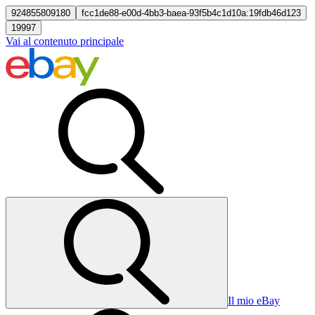
924855809180
fcc1de88-e00d-4bb3-baea-93f5b4c1d10a:19fdb46d123
19997
Vai al contenuto principale
Il mio eBay