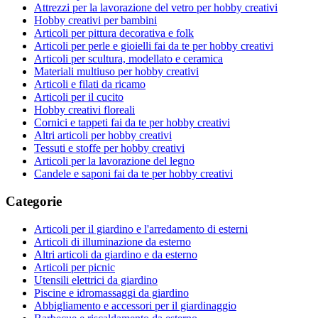
Attrezzi per la lavorazione del vetro per hobby creativi
Hobby creativi per bambini
Articoli per pittura decorativa e folk
Articoli per perle e gioielli fai da te per hobby creativi
Articoli per scultura, modellato e ceramica
Materiali multiuso per hobby creativi
Articoli e filati da ricamo
Articoli per il cucito
Hobby creativi floreali
Cornici e tappeti fai da te per hobby creativi
Altri articoli per hobby creativi
Tessuti e stoffe per hobby creativi
Articoli per la lavorazione del legno
Candele e saponi fai da te per hobby creativi
Categorie
Articoli per il giardino e l'arredamento di esterni
Articoli di illuminazione da esterno
Altri articoli da giardino e da esterno
Articoli per picnic
Utensili elettrici da giardino
Piscine e idromassaggi da giardino
Abbigliamento e accessori per il giardinaggio