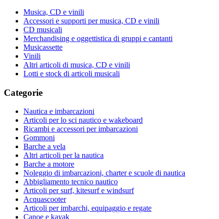
Musica, CD e vinili
Accessori e supporti per musica, CD e vinili
CD musicali
Merchandising e oggettistica di gruppi e cantanti
Musicassette
Vinili
Altri articoli di musica, CD e vinili
Lotti e stock di articoli musicali
Categorie
Nautica e imbarcazioni
Articoli per lo sci nautico e wakeboard
Ricambi e accessori per imbarcazioni
Gommoni
Barche a vela
Altri articoli per la nautica
Barche a motore
Noleggio di imbarcazioni, charter e scuole di nautica
Abbigliamento tecnico nautico
Articoli per surf, kitesurf e windsurf
Acquascooter
Articoli per imbarchi, equipaggio e regate
Canoe e kayak