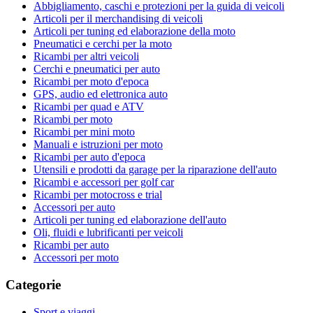
Abbigliamento, caschi e protezioni per la guida di veicoli
Articoli per il merchandising di veicoli
Articoli per tuning ed elaborazione della moto
Pneumatici e cerchi per la moto
Ricambi per altri veicoli
Cerchi e pneumatici per auto
Ricambi per moto d'epoca
GPS, audio ed elettronica auto
Ricambi per quad e ATV
Ricambi per moto
Ricambi per mini moto
Manuali e istruzioni per moto
Ricambi per auto d'epoca
Utensili e prodotti da garage per la riparazione dell'auto
Ricambi e accessori per golf car
Ricambi per motocross e trial
Accessori per auto
Articoli per tuning ed elaborazione dell'auto
Oli, fluidi e lubrificanti per veicoli
Ricambi per auto
Accessori per moto
Categorie
Sport e viaggi