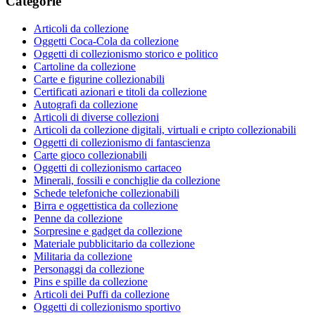
Categorie
Articoli da collezione
Oggetti Coca-Cola da collezione
Oggetti di collezionismo storico e politico
Cartoline da collezione
Carte e figurine collezionabili
Certificati azionari e titoli da collezione
Autografi da collezione
Articoli di diverse collezioni
Articoli da collezione digitali, virtuali e cripto collezionabili
Oggetti di collezionismo di fantascienza
Carte gioco collezionabili
Oggetti di collezionismo cartaceo
Minerali, fossili e conchiglie da collezione
Schede telefoniche collezionabili
Birra e oggettistica da collezione
Penne da collezione
Sorpresine e gadget da collezione
Materiale pubblicitario da collezione
Militaria da collezione
Personaggi da collezione
Pins e spille da collezione
Articoli dei Puffi da collezione
Oggetti di collezionismo sportivo