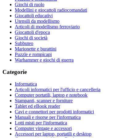
Giochi di ruolo
Modellini e giocattoli radiocomandati
Giocattoli educativi
Utensili da modellismo
Articoli di modellismo ferroviario
Giocattoli d'epoca
Giochi di società
Subbuteo
Marionette e burattini
Puzzle e rompicapi
Warhammer e giochi di guerra
Categorie
Informatica
Articoli informatici per l'ufficio e cancelleria
Computer portatili, laptop e notebook
Stampanti, scanner e forniture
Tablet ed eBook reader
Cavi e connettori per prodotti informatici
Manuali e risorse per l'informatica
Lotti misti per l'informatica
Computer vintage e accessori
Accessori per laptop, portatili e desktop