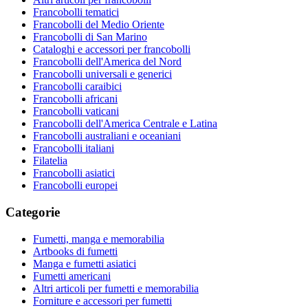
Francobolli tematici
Francobolli del Medio Oriente
Francobolli di San Marino
Cataloghi e accessori per francobolli
Francobolli dell'America del Nord
Francobolli universali e generici
Francobolli caraibici
Francobolli africani
Francobolli vaticani
Francobolli dell'America Centrale e Latina
Francobolli australiani e oceaniani
Francobolli italiani
Filatelia
Francobolli asiatici
Francobolli europei
Categorie
Fumetti, manga e memorabilia
Artbooks di fumetti
Manga e fumetti asiatici
Fumetti americani
Altri articoli per fumetti e memorabilia
Forniture e accessori per fumetti