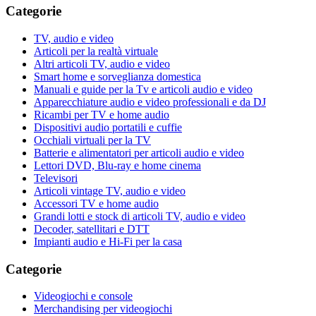
Categorie
TV, audio e video
Articoli per la realtà virtuale
Altri articoli TV, audio e video
Smart home e sorveglianza domestica
Manuali e guide per la Tv e articoli audio e video
Apparecchiature audio e video professionali e da DJ
Ricambi per TV e home audio
Dispositivi audio portatili e cuffie
Occhiali virtuali per la TV
Batterie e alimentatori per articoli audio e video
Lettori DVD, Blu-ray e home cinema
Televisori
Articoli vintage TV, audio e video
Accessori TV e home audio
Grandi lotti e stock di articoli TV, audio e video
Decoder, satellitari e DTT
Impianti audio e Hi-Fi per la casa
Categorie
Videogiochi e console
Merchandising per videogiochi