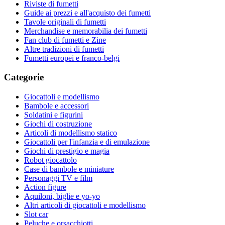
Riviste di fumetti
Guide ai prezzi e all'acquisto dei fumetti
Tavole originali di fumetti
Merchandise e memorabilia dei fumetti
Fan club di fumetti e Zine
Altre tradizioni di fumetti
Fumetti europei e franco-belgi
Categorie
Giocattoli e modellismo
Bambole e accessori
Soldatini e figurini
Giochi di costruzione
Articoli di modellismo statico
Giocattoli per l'infanzia e di emulazione
Giochi di prestigio e magia
Robot giocattolo
Case di bambole e miniature
Personaggi TV e film
Action figure
Aquiloni, biglie e yo-yo
Altri articoli di giocattoli e modellismo
Slot car
Peluche e orsacchiotti