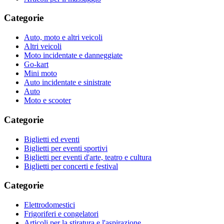
Categorie
Auto, moto e altri veicoli
Altri veicoli
Moto incidentate e danneggiate
Go-kart
Mini moto
Auto incidentate e sinistrate
Auto
Moto e scooter
Categorie
Biglietti ed eventi
Biglietti per eventi sportivi
Biglietti per eventi d'arte, teatro e cultura
Biglietti per concerti e festival
Categorie
Elettrodomestici
Frigoriferi e congelatori
Articoli per la stiratura e l'aspirazione