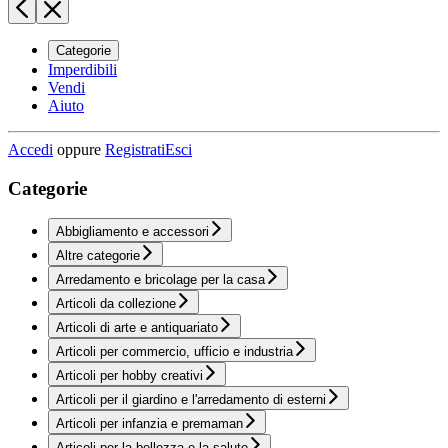
Categorie
Imperdibili
Vendi
Aiuto
Accedi
oppure
Registrati
Esci
Categorie
Abbigliamento e accessori
Altre categorie
Arredamento e bricolage per la casa
Articoli da collezione
Articoli di arte e antiquariato
Articoli per commercio, ufficio e industria
Articoli per hobby creativi
Articoli per il giardino e l'arredamento di esterni
Articoli per infanzia e premaman
Articoli per la bellezza e la salute