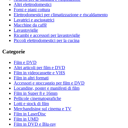
Altri elettrodomestici
Forni e piani cottura
Elettrodomestici per climatizzazione e riscaldamento
Lavatrici e asciugatrici
Macchine da caffè
Lavastoviglie
Ricambi e accessori per lavastoviglie
Piccoli elettrodomestici per la cucina
Categorie
Film e DVD
Altri articoli per film e DVD
Film in videocassette e VHS
Film in altri formati
Accessori e stoccaggio per film e DVD
Locandine, poster e manifesti di film
Film in Super 8 e 16mm
Pellicole cinematografiche
Lotti e stock di film
Merchandising sul cinema e TV
Film in LaserDisc
Film in UMD
Film in DVD e Blu-ray