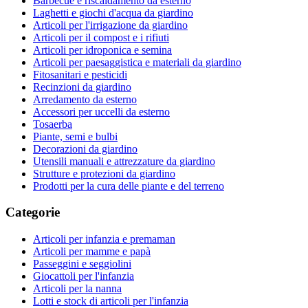
Barbecue e riscaldamento da esterno
Laghetti e giochi d'acqua da giardino
Articoli per l'irrigazione da giardino
Articoli per il compost e i rifiuti
Articoli per idroponica e semina
Articoli per paesaggistica e materiali da giardino
Fitosanitari e pesticidi
Recinzioni da giardino
Arredamento da esterno
Accessori per uccelli da esterno
Tosaerba
Piante, semi e bulbi
Decorazioni da giardino
Utensili manuali e attrezzature da giardino
Strutture e protezioni da giardino
Prodotti per la cura delle piante e del terreno
Categorie
Articoli per infanzia e premaman
Articoli per mamme e papà
Passeggini e seggiolini
Giocattoli per l'infanzia
Articoli per la nanna
Lotti e stock di articoli per l'infanzia